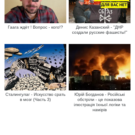
Гаага ждёт ! Вопрос - кого!?
Денис Казанский - "ДНР
создали русские фашисты!"
Сталингулаг - Искусство срать
Юрій Богданов - Російські
в мозг (Часть 3)
обстріли - це показова
ілюстрація їхньої логіки та
намірів