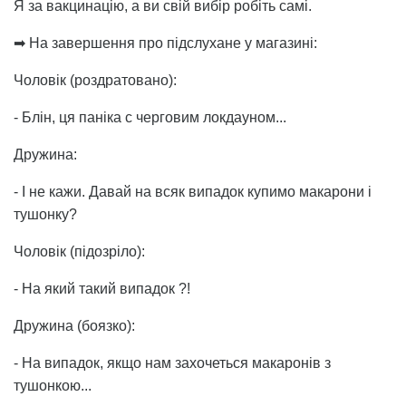
Я за вакцинацію, а ви свій вибір робіть самі.
➡ На завершення про підслухане у магазині:
Чоловік (роздратовано):
- Блін, ця паніка c черговим локдауном...
Дружина:
- І не кажи. Давай на всяк випадок купимо макарони і
тушонку?
Чоловік (підозріло):
- На який такий випадок ?!
Дружина (боязко):
- На випадок, якщо нам захочеться макаронів з
тушонкою...