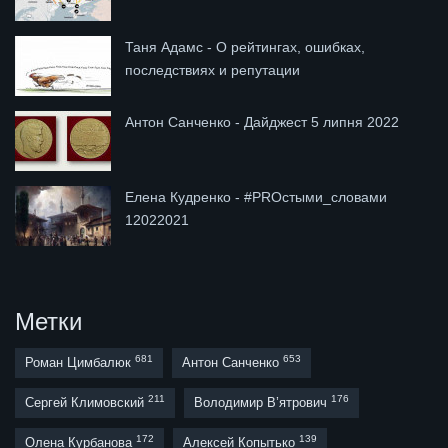
Таня Адамс - О рейтингах, ошибках,
последствиях и репутации
Антон Санченко - Дайджест 5 липня 2022
Елена Кудренко - #PROстыми_словами
12022021
Метки
681
653
Роман Цимбалюк
Антон Санченко
211
176
Сергей Климовский
Володимир В’ятрович
172
139
Олена Курбанова
Алексей Копытько