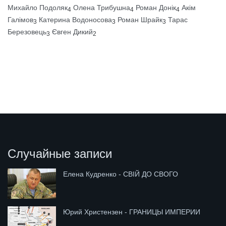
Михайло Подоляк
Олена Трибушна
Роман Донік
Акім
4
4
4
Галімов
Катерина Водоносова
Роман Шрайк
Тарас
3
3
3
Березовець
Євген Дикий
3
2
Случайные записи
Елена Кудренко - СВІЙ ДО СВОГО
Юрий Христензен - ГРАНИЦЫ ИМПЕРИИ