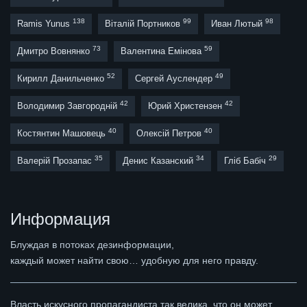
138
99
98
Ramis Yunus
Віталій Портников
Иван Лютый
73
59
Дмитро Вовнянко
Валентина Емінова
52
49
Кирилл Данильченко
Сергей Ауслендер
42
42
Володимир Завгородній
Юрий Христензен
40
40
Костянтин Машовець
Олексій Петров
35
34
29
Валерій Прозапас
Денис Казанский
Гліб Бабіч
Информация
Блуждая в потоках дезинформации,
каждый может найти свою… удобную для него правду.
Власть искусного пропагандиста так велика, что он может