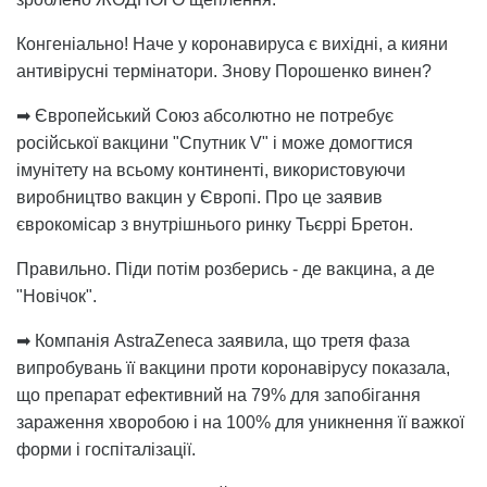
Конгеніально! Наче у коронавируса є вихідні, а кияни
антивірусні термінатори. Знову Порошенко винен?
➡ Європейський Союз абсолютно не потребує
російської вакцини "Спутник V" і може домогтися
імунітету на всьому континенті, використовуючи
виробництво вакцин у Європі. Про це заявив
єврокомісар з внутрішнього ринку Тьєррі Бретон.
Правильно. Піди потім розберись - де вакцина, а де
"Новічок".
➡ Компанія AstraZeneca заявила, що третя фаза
випробувань її вакцини проти коронавірусу показала,
що препарат ефективний на 79% для запобігання
зараження хворобою і на 100% для уникнення її важкої
форми і госпіталізації.