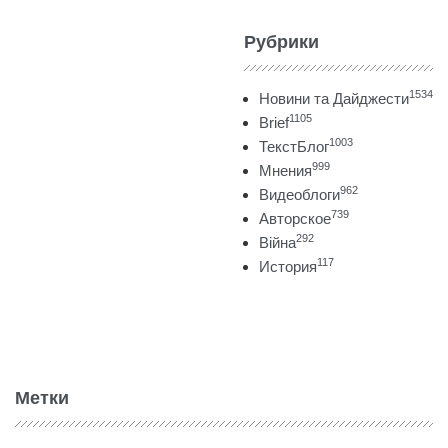
Рубрики
1534
Новини та Дайджести
1105
Brief
1003
ТекстБлог
999
Мнения
962
Видеоблоги
739
Авторское
292
Війна
117
История
Метки