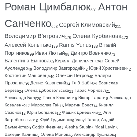
Роман Цимбалюк
Антон
681
Санченко
Сергей Климовский
653
211
Володимир В’ятрович
Олена Курбанова
176
172
Алексей Копытько
Ramis Yunus
Віталій
139
138
Портников
Иван Лютый
Дмитро Вовнянко
99
98
73
Валентина Емінова
Кирилл Данильченко
Сергей
59
52
Ауслендер
Володимир Завгородній
Юрий Христензен
49
42
42
Костянтин Машовець
Олексій Петров
Валерій
40
40
Прозапас
Денис Казанский
Гліб Бабіч
Борислав
35
34
29
Береза
Олена Добровольська
Тарас Чорновіл
24
21
21
Александр Балу
Павел Казарин
Віктор Таран
Александр
20
19
18
Коваленко
Мирослав Гай
Мартин Брест
Кирилл
17
16
14
Сазонов
Юрій Богданов
Фашик Донецький
Агія
12
12
11
Загребельська
Юрій Гудименко
Vasyl Taras
Андрій
10
9
8
Баумейстер
Софія Федина
Alesha Stupin
Yigal Levin
8
7
5
5
Валерій Калниш
Олена Монова
Александр Кушнарь
5
5
4