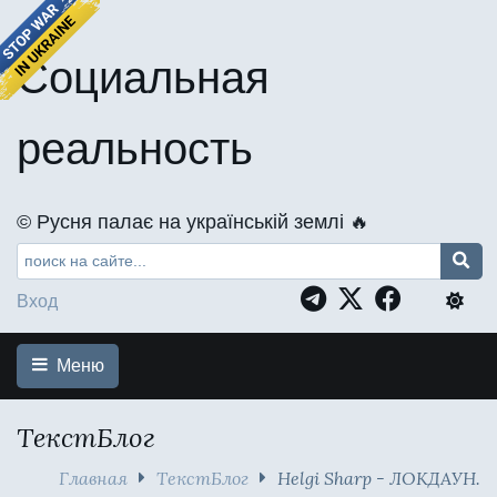
Социальная
реальность
©️ Русня палає на українській землі 🔥
Вход
Меню
ТекстБлог
Главная
ТекстБлог
Helgi Sharp - ЛОКДАУН.