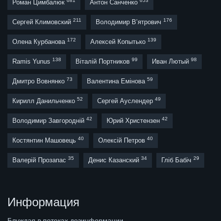
681
653
Роман Цимбалюк
Антон Санченко
211
176
Сергей Климовский
Володимир В’ятрович
172
139
Олена Курбанова
Алексей Копытько
138
99
98
Ramis Yunus
Віталій Портников
Иван Лютый
73
59
Дмитро Вовнянко
Валентина Емінова
52
49
Кирилл Данильченко
Сергей Ауслендер
42
42
Володимир Завгородній
Юрий Христензен
40
40
Костянтин Машовець
Олексій Петров
35
34
29
Валерій Прозапас
Денис Казанский
Гліб Бабіч
Информация
Блуждая в потоках дезинформации,