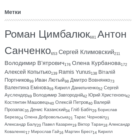
Метки
Роман Цимбалюк
Антон
681
Санченко
Сергей Климовский
653
211
Володимир В’ятрович
Олена Курбанова
176
172
Алексей Копытько
Ramis Yunus
Віталій
139
138
Портников
Иван Лютый
Дмитро Вовнянко
99
98
73
Валентина Емінова
Кирилл Данильченко
Сергей
59
52
Ауслендер
Володимир Завгородній
Юрий Христензен
49
42
42
Костянтин Машовець
Олексій Петров
Валерій
40
40
Прозапас
Денис Казанский
Гліб Бабіч
Борислав
35
34
29
Береза
Олена Добровольська
Тарас Чорновіл
24
21
21
Александр Балу
Павел Казарин
Віктор Таран
Александр
20
19
18
Коваленко
Мирослав Гай
Мартин Брест
Кирилл
17
16
14