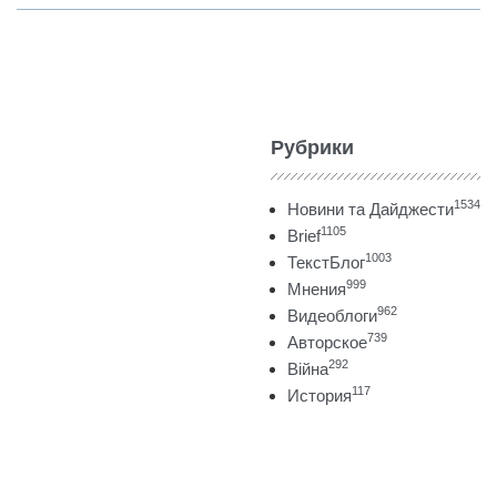
Рубрики
1534
Новини та Дайджести
1105
Brief
1003
ТекстБлог
999
Мнения
962
Видеоблоги
739
Авторское
292
Війна
117
История