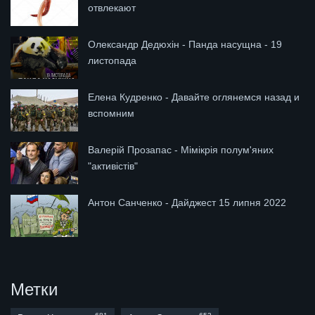
отвлекают
Олександр Дедюхін - Панда насущна - 19
листопада
Елена Кудренко - Давайте оглянемся назад и
вспомним
Валерій Прозапас - Мімікрія полум'яних
"активістів"
Антон Санченко - Дайджест 15 липня 2022
Метки