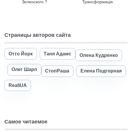
Зеленского ?
Трансформація
Страницы авторов сайта
Отто Йорк
Таня Адамс
Олена Кудренко
Олег Шарп
СтопРаша
Елена Подгорная
RealiUA
Самое читаемое