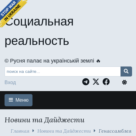
Социальная
реальность
©️ Русня палає на українській землі 🔥
Вход
Меню
Новини та Дайджести
Главная
Новини та Дайджести
Генассамблея