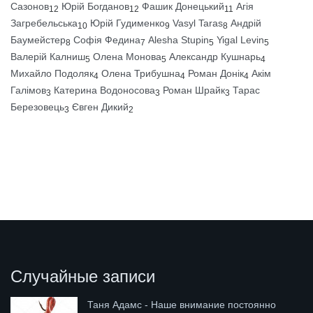
Сазонов
Юрій Богданов
Фашик Донецький
Агія
12
12
11
Загребельська
Юрій Гудименко
Vasyl Taras
Андрій
10
9
8
Баумейстер
Софія Федина
Alesha Stupin
Yigal Levin
8
7
5
5
Валерій Калниш
Олена Монова
Александр Кушнарь
5
5
4
Михайло Подоляк
Олена Трибушна
Роман Донік
Акім
4
4
4
Галімов
Катерина Водоносова
Роман Шрайк
Тарас
3
3
3
Березовець
Євген Дикий
3
2
Случайные записи
Таня Адамс - Наше внимание постоянно