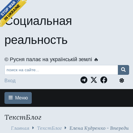
Социальная
реальность
©️ Русня палає на українській землі 🔥
Вход
Меню
ТекстБлог
Главная
ТекстБлог
Елена Кудренко - Впереди