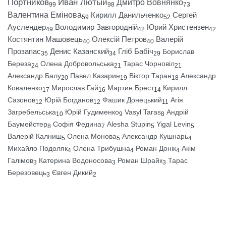
Портников
Иван Лютый
Дмитро Вовнянко
99
98
73
Валентина Емінова
Кирилл Данильченко
Сергей
59
52
Ауслендер
Володимир Завгородній
Юрий Христензен
49
42
42
Костянтин Машовець
Олексій Петров
Валерій
40
40
Прозапас
Денис Казанский
Гліб Бабіч
Борислав
35
34
29
Береза
Олена Добровольська
Тарас Чорновіл
24
21
21
Александр Балу
Павел Казарин
Віктор Таран
Александр
20
19
18
Коваленко
Мирослав Гай
Мартин Брест
Кирилл
17
16
14
Сазонов
Юрій Богданов
Фашик Донецький
Агія
12
12
11
Загребельська
Юрій Гудименко
Vasyl Taras
Андрій
10
9
8
Баумейстер
Софія Федина
Alesha Stupin
Yigal Levin
8
7
5
5
Валерій Калниш
Олена Монова
Александр Кушнарь
5
5
4
Михайло Подоляк
Олена Трибушна
Роман Донік
Акім
4
4
4
Галімов
Катерина Водоносова
Роман Шрайк
Тарас
3
3
3
Березовець
Євген Дикий
3
2