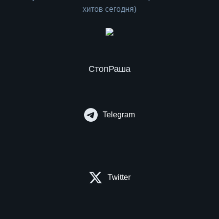
СтопРаша
Telegram
Twitter