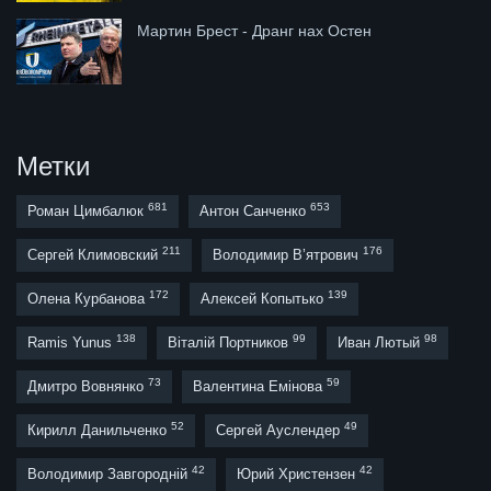
Мартин Брест - Дранг нах Остен
Метки
681
653
Роман Цимбалюк
Антон Санченко
211
176
Сергей Климовский
Володимир В’ятрович
172
139
Олена Курбанова
Алексей Копытько
138
99
98
Ramis Yunus
Віталій Портников
Иван Лютый
73
59
Дмитро Вовнянко
Валентина Емінова
52
49
Кирилл Данильченко
Сергей Ауслендер
42
42
Володимир Завгородній
Юрий Христензен