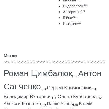
Мнения
962
Видеоблоги
739
Авторское
292
Війна
117
История
Метки
Роман Цимбалюк
Антон
681
Санченко
Сергей Климовский
653
211
Володимир В’ятрович
Олена Курбанова
176
172
Алексей Копытько
Ramis Yunus
Віталій
139
138