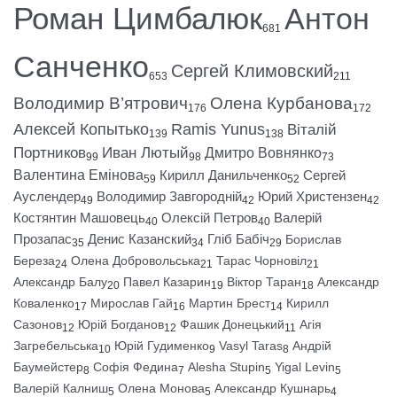
Роман Цимбалюк
Антон
681
Санченко
Сергей Климовский
653
211
Володимир В’ятрович
Олена Курбанова
176
172
Алексей Копытько
Ramis Yunus
Віталій
139
138
Портников
Иван Лютый
Дмитро Вовнянко
99
98
73
Валентина Емінова
Кирилл Данильченко
Сергей
59
52
Ауслендер
Володимир Завгородній
Юрий Христензен
49
42
42
Костянтин Машовець
Олексій Петров
Валерій
40
40
Прозапас
Денис Казанский
Гліб Бабіч
Борислав
35
34
29
Береза
Олена Добровольська
Тарас Чорновіл
24
21
21
Александр Балу
Павел Казарин
Віктор Таран
Александр
20
19
18
Коваленко
Мирослав Гай
Мартин Брест
Кирилл
17
16
14
Сазонов
Юрій Богданов
Фашик Донецький
Агія
12
12
11
Загребельська
Юрій Гудименко
Vasyl Taras
Андрій
10
9
8
Баумейстер
Софія Федина
Alesha Stupin
Yigal Levin
8
7
5
5
Валерій Калниш
Олена Монова
Александр Кушнарь
5
5
4