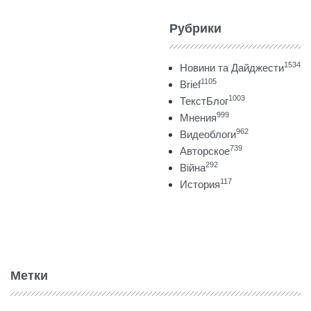
Рубрики
1534
Новини та Дайджести
1105
Brief
1003
ТекстБлог
999
Мнения
962
Видеоблоги
739
Авторское
292
Війна
117
История
Метки