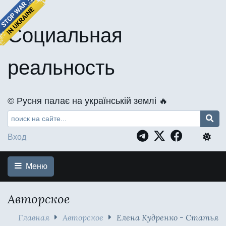
Социальная
реальность
©️ Русня палає на українській землі 🔥
Вход
Меню
Авторское
Главная
Авторское
Елена Кудренко - Статья