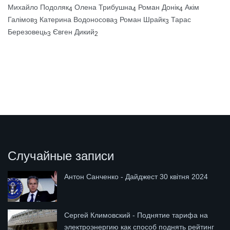
Михайло Подоляк
Олена Трибушна
Роман Донік
Акім
4
4
4
Галімов
Катерина Водоносова
Роман Шрайк
Тарас
3
3
3
Березовець
Євген Дикий
3
2
Случайные записи
Антон Санченко - Дайджест 30 квітня 2024
Сергей Климовский - Поднятие тарифа на
электроэнергию как способ поднять рейтинг