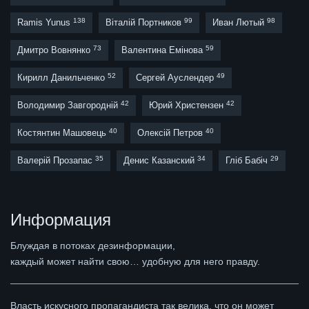
138
99
98
Ramis Yunus
Віталій Портников
Иван Лютый
73
59
Дмитро Вовнянко
Валентина Емінова
52
49
Кирилл Данильченко
Сергей Ауслендер
42
42
Володимир Завгородній
Юрий Христензен
40
40
Костянтин Машовець
Олексій Петров
35
34
29
Валерій Прозапас
Денис Казанский
Гліб Бабіч
Информация
Блуждая в потоках дезинформации,
каждый может найти свою… удобную для него правду.
Власть искусного пропагандиста так велика, что он может