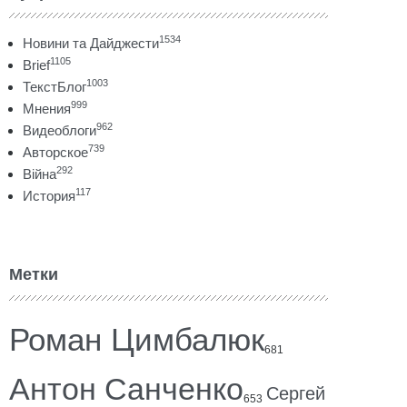
1534
Новини та Дайджести
1105
Brief
1003
ТекстБлог
999
Мнения
962
Видеоблоги
739
Авторское
292
Війна
117
История
Метки
Роман Цимбалюк
681
Антон Санченко
Сергей
653