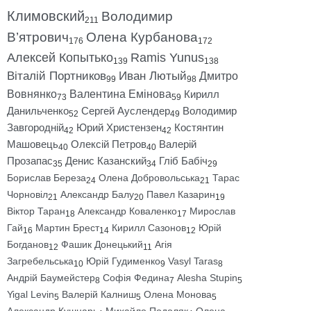
Климовский
Володимир
211
В’ятрович
Олена Курбанова
176
172
Алексей Копытько
Ramis Yunus
139
138
Віталій Портников
Иван Лютый
Дмитро
99
98
Вовнянко
Валентина Емінова
Кирилл
73
59
Данильченко
Сергей Ауслендер
Володимир
52
49
Завгородній
Юрий Христензен
Костянтин
42
42
Машовець
Олексій Петров
Валерій
40
40
Прозапас
Денис Казанский
Гліб Бабіч
35
34
29
Борислав Береза
Олена Добровольська
Тарас
24
21
Чорновіл
Александр Балу
Павел Казарин
21
20
19
Віктор Таран
Александр Коваленко
Мирослав
18
17
Гай
Мартин Брест
Кирилл Сазонов
Юрій
16
14
12
Богданов
Фашик Донецький
Агія
12
11
Загребельська
Юрій Гудименко
Vasyl Taras
10
9
8
Андрій Баумейстер
Софія Федина
Alesha Stupin
8
7
5
Yigal Levin
Валерій Калниш
Олена Монова
5
5
5
Александр Кушнарь
Михайло Подоляк
Олена