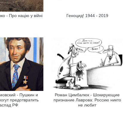
о - Про націю у війні
Геноцид! 1944 - 2019
мовский - Пушкин и
Роман Цимбалюк - Шокирующие
могут предотвратить
признание Лаврова: Россию никто
аспад РФ
не любит