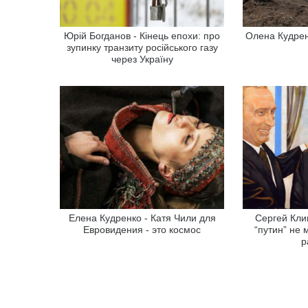
Юрій Богданов - Кінець епохи: про
Олена Кудренк
зупинку транзиту російського газу
через Україну
Елена Кудренко - Катя Чили для
Сергей Кли
Евровидения - это космос
“путин” не 
р