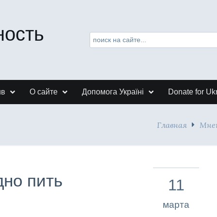
ность
ив
О сайте
Допомога Україні
Donate for Uk
Главная
Мне
дно пить
11
марта