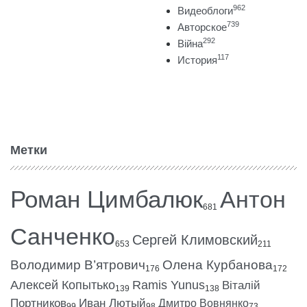
962
Видеоблоги
739
Авторское
292
Війна
117
История
Метки
Роман Цимбалюк
Антон
681
Санченко
Сергей Климовский
653
211
Володимир В’ятрович
Олена Курбанова
176
172
Алексей Копытько
Ramis Yunus
Віталій
139
138
Портников
Иван Лютый
Дмитро Вовнянко
99
98
73