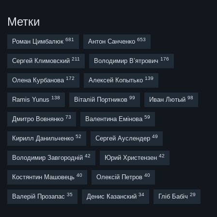
Метки
681
653
Роман Цимбалюк
Антон Санченко
211
176
Сергей Климовский
Володимир В’ятрович
172
139
Олена Курбанова
Алексей Копытько
138
99
98
Ramis Yunus
Віталій Портников
Иван Лютый
73
59
Дмитро Вовнянко
Валентина Емінова
52
49
Кирилл Данильченко
Сергей Ауслендер
42
42
Володимир Завгородній
Юрий Христензен
40
40
Костянтин Машовець
Олексій Петров
35
34
29
Валерій Прозапас
Денис Казанский
Гліб Бабіч