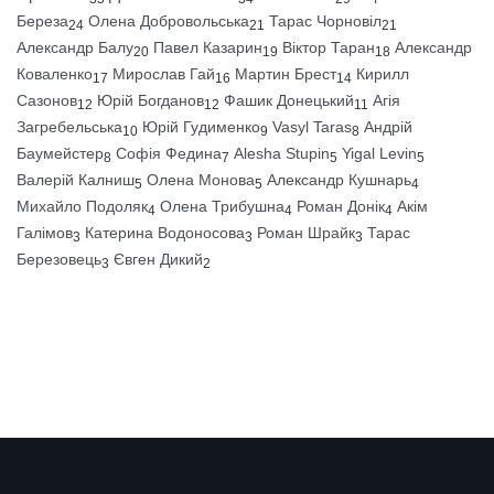
Береза
Олена Добровольська
Тарас Чорновіл
24
21
21
Александр Балу
Павел Казарин
Віктор Таран
Александр
20
19
18
Коваленко
Мирослав Гай
Мартин Брест
Кирилл
17
16
14
Сазонов
Юрій Богданов
Фашик Донецький
Агія
12
12
11
Загребельська
Юрій Гудименко
Vasyl Taras
Андрій
10
9
8
Баумейстер
Софія Федина
Alesha Stupin
Yigal Levin
8
7
5
5
Валерій Калниш
Олена Монова
Александр Кушнарь
5
5
4
Михайло Подоляк
Олена Трибушна
Роман Донік
Акім
4
4
4
Галімов
Катерина Водоносова
Роман Шрайк
Тарас
3
3
3
Березовець
Євген Дикий
3
2