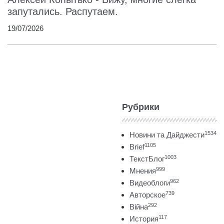
запутались. Распутаем.
19/07/2026
Рубрики
1534
Новини та Дайджести
1105
Brief
1003
ТекстБлог
999
Мнения
962
Видеоблоги
739
Авторское
292
Війна
117
История