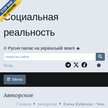
Социальная
реальность
©️ Русня палає на українській землі 🔥
Вход
Меню
Авторское
Главная
Авторское
Елена Кудренко - Что