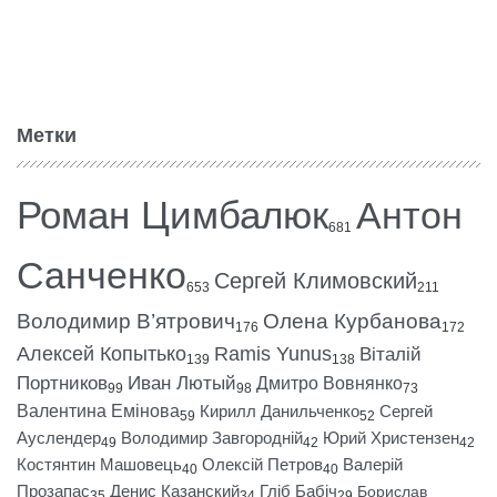
Метки
Роман Цимбалюк
Антон
681
Санченко
Сергей Климовский
653
211
Володимир В’ятрович
Олена Курбанова
176
172
Алексей Копытько
Ramis Yunus
Віталій
139
138
Портников
Иван Лютый
Дмитро Вовнянко
99
98
73
Валентина Емінова
Кирилл Данильченко
Сергей
59
52
Ауслендер
Володимир Завгородній
Юрий Христензен
49
42
42
Костянтин Машовець
Олексій Петров
Валерій
40
40
Прозапас
Денис Казанский
Гліб Бабіч
Борислав
35
34
29