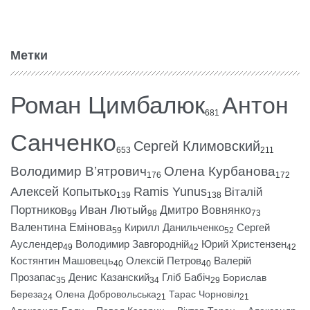
Метки
Роман Цимбалюк
Антон
681
Санченко
Сергей Климовский
653
211
Володимир В’ятрович
Олена Курбанова
176
172
Алексей Копытько
Ramis Yunus
Віталій
139
138
Портников
Иван Лютый
Дмитро Вовнянко
99
98
73
Валентина Емінова
Кирилл Данильченко
Сергей
59
52
Ауслендер
Володимир Завгородній
Юрий Христензен
49
42
42
Костянтин Машовець
Олексій Петров
Валерій
40
40
Прозапас
Денис Казанский
Гліб Бабіч
Борислав
35
34
29
Береза
Олена Добровольська
Тарас Чорновіл
24
21
21