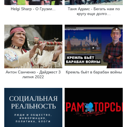
Helgi Sharp - О Грузии...
Таня Адамс - Бегать нам по
кругу еще долго…
Антон Санченко - Дайджест 3
Кремль бьёт в барабан войны
липня 2022