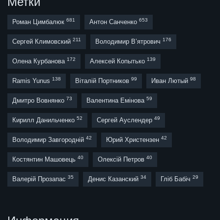
Метки
681
653
Роман Цимбалюк
Антон Санченко
211
176
Сергей Климовский
Володимир В’ятрович
172
139
Олена Курбанова
Алексей Копытько
138
99
98
Ramis Yunus
Віталій Портников
Иван Лютый
73
59
Дмитро Вовнянко
Валентина Емінова
52
49
Кирилл Данильченко
Сергей Ауслендер
42
42
Володимир Завгородній
Юрий Христензен
40
40
Костянтин Машовець
Олексій Петров
35
34
29
Валерій Прозапас
Денис Казанский
Гліб Бабіч