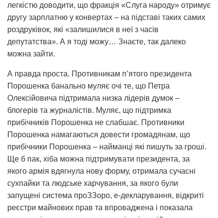
легкістю доводити, що фракція «Слуга народу» отримує
другу зарплатню у конвертах – на підставі таких самих
роздруківок, які «залишилися в неї з часів
депутатства». А я тоді можу… Знаєте, так далеко
можна зайти.
А правда проста. Противникам п’ятого президента
Порошенка банально муляє очі те, що Петра
Олексійовича підтримала низка лідерів думок –
блогерів та журналістів. Муляє, що підтримка
прибічників Порошенка не слабшає. Противники
Порошенка намагаються довести громадянам, що
прибічники Порошенка – найманці які пишуть за гроші.
Ще б пак, хіба можна підтримувати президента, за
якого армія вдягнула нову форму, отримала сучасні
сухпайки та людське харчування, за якого були
запущені система проЗЗоро, е-декларування, відкриті
реєстри майнових прав та впроваджена і показала