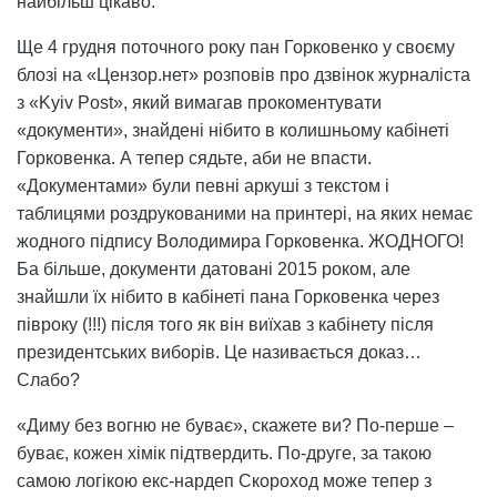
найбільш цікаво.
Ще 4 грудня поточного року пан Горковенко у своєму
блозі на «Цензор.нет» розповів про дзвінок журналіста
з «Kyiv Post», який вимагав прокоментувати
«документи», знайдені нібито в колишньому кабінеті
Горковенка. А тепер сядьте, аби не впасти.
«Документами» були певні аркуші з текстом і
таблицями роздрукованими на принтері, на яких немає
жодного підпису Володимира Горковенка. ЖОДНОГО!
Ба більше, документи датовані 2015 роком, але
знайшли їх нібито в кабінеті пана Горковенка через
півроку (!!!) після того як він виїхав з кабінету після
президентських виборів. Це називається доказ…
Слабо?
«Диму без вогню не буває», скажете ви? По-перше –
буває, кожен хімік підтвердить. По-друге, за такою
самою логікою екс-нардеп Скороход може тепер з