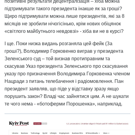
позитивні результати децентралізація – хіба можна
підтримувати такого президента інакше як за гроші?
Щиро підтримувати можна лише президентів, які за 8
місяців не зробили нічогісінько, крім нових обіцянок
«світлого майбутнього невдовзі» - хіба ви не в курсі?
І ще. Поки низка видань розганяла цей фейк (За
гроші?), Володимир Горковенко виграв у президента
Зеленського суд – той визнав протиправним та
скасував Указ президента Зеленського про скасування
указу про призначення Володимира Горковенка членом
Нацради з питань телебачення і радіомовлення. Пан
президент заявляв, що піде у відставку зразу якщо
порушить закон? Владі час зайнятися цим. А не шукати
те чого нема - «ботоферми Порошенка», наприклад.