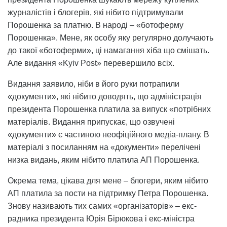
журналістів і блогерів, які нібито підтримували
Порошенка за платню. В народі – «ботоферму
Порошенка». Мене, як особу яку регулярно долучають
до такої «ботоферми», ці намагання хіба що смішать.
Але видання «Kyiv Post» перевершило всіх.
Видання заявило, ніби в його руки потрапили
«документи», які нібито доводять, що адміністрація
президента Порошенка платила за випуск «потрібних
матеріалів. Видання припускає, що озвучені
«документи» є частиною неофіційного медіа-плану. В
матеріалі з посиланням на «документи» перелічені
низка видань, яким нібито платила АП Порошенка.
Окрема тема, цікава для мене – блогери, яким нібито
АП платила за пости на підтримку Петра Порошенка.
Знову називають тих самих «організаторів» – екс-
радника президента Юрія Бірюкова і екс-міністра