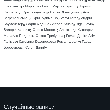
Александр Балу
Павел Казарин
Віктор Таран
Александр
20
19
18
Коваленко
Мирослав Гай
Мартин Брест
Кирилл
17
16
14
Сазонов
Юрій Богданов
Фашик Донецький
Агія
12
12
11
Загребельська
Юрій Гудименко
Vasyl Taras
Андрій
10
9
8
Баумейстер
Софія Федина
Alesha Stupin
Yigal Levin
8
7
5
5
Валерій Калниш
Олена Монова
Александр Кушнарь
5
5
4
Михайло Подоляк
Олена Трибушна
Роман Донік
Акім
4
4
4
Галімов
Катерина Водоносова
Роман Шрайк
Тарас
3
3
3
Березовець
Євген Дикий
3
2
Случайные записи