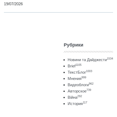
19/07/2026
Рубрики
1534
Новини та Дайджести
1105
Brief
1003
ТекстБлог
999
Мнения
962
Видеоблоги
739
Авторское
292
Війна
117
История