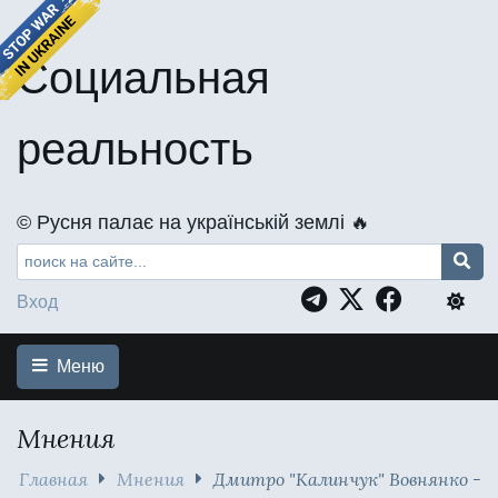
Социальная
реальность
©️ Русня палає на українській землі 🔥
Вход
Меню
Мнения
Главная
Мнения
Дмитро "Калинчук" Вовнянко -