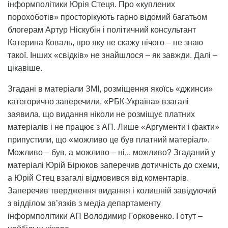
інформполітики Юрія Стеця. Про «куплених
порохоботів» просторікують гарно відомий багатьом
блогерам Артур Ніскубін і політичний консультант
Катерина Коваль, про яку не скажу нічого – не знаю
такої. Інших «свідків» не знайшлося – як завжди. Далі –
цікавіше.
Згадані в матеріали ЗМІ, розміщення якоїсь «джинси»
категорично заперечили, «РБК-Україна» взагалі
заявила, що видання ніколи не розміщує платних
матеріалів і не працює з АП. Лише «Аргументи і факти»
припустили, що «можливо це був платний матеріал».
Можливо – був, а можливо – ні,.. можливо? Згаданий у
матеріалі Юрій Бірюков заперечив дотичність до схеми,
а Юрій Стец взагалі відмовився від коментарів.
Заперечив твердження видання і колишній завідуючий
з відділом зв’язків з медіа департаменту
інформполітики АП Володимир Горковенко. І отут –