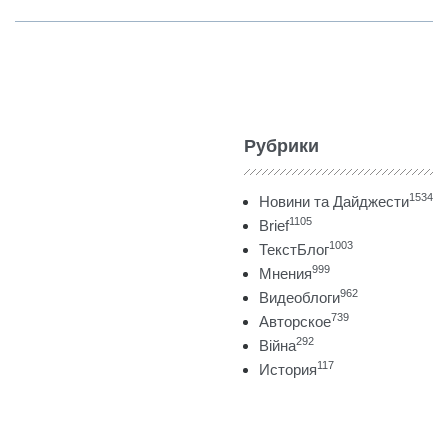
Рубрики
1534
Новини та Дайджести
1105
Brief
1003
ТекстБлог
999
Мнения
962
Видеоблоги
739
Авторское
292
Війна
117
История