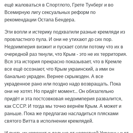
ещё жаловаться в Спортлото, Грете Тунберг и во
Всемирную лигу сексуальных реформ по
рекомендации Остапа Бендера.
Эти вопли и истерику подхватили разные кремляди из
провластного пула. И они не утихают до сих пор.
Недоимперия визжит и пускает сопли потому что их в
очередной раз ткнули, что Крым - это не их территория.
Вся эта история прекрасно показывает, что в Кремле
все ещё осознают, что Крым украинский, а ими он
банально украден. Вернее скрымзден. А все
украденное рано или поздно надо возвращать. Пока
они не хотят. Но придёт момент... Он обязательно
придёт и эта постсовковая недоимперия развалится,
как СССР. И тогда мы точно вернём Крым. А может и
раньше. Пока же предлагаю насладиться плясками
святого Витта в исполнении кремлядей.