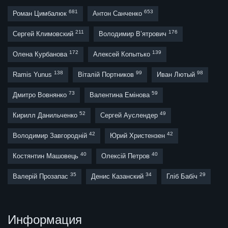
681
653
Роман Цимбалюк
Антон Санченко
211
176
Сергей Климовский
Володимир В’ятрович
172
139
Олена Курбанова
Алексей Копытько
138
99
98
Ramis Yunus
Віталій Портников
Иван Лютый
73
59
Дмитро Вовнянко
Валентина Емінова
52
49
Кирилл Данильченко
Сергей Ауслендер
42
42
Володимир Завгородній
Юрий Христензен
40
40
Костянтин Машовець
Олексій Петров
35
34
29
Валерій Прозапас
Денис Казанский
Гліб Бабіч
Информация