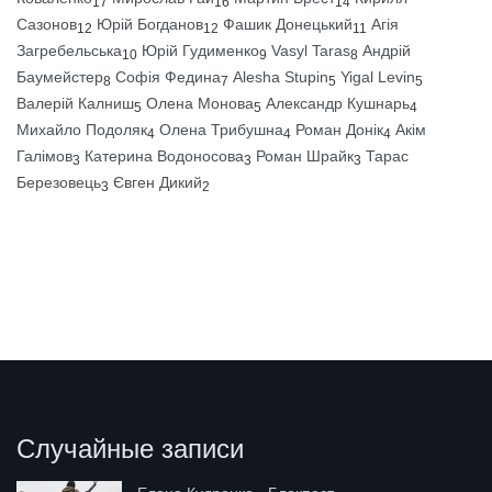
17
16
14
Сазонов
Юрій Богданов
Фашик Донецький
Агія
12
12
11
Загребельська
Юрій Гудименко
Vasyl Taras
Андрій
10
9
8
Баумейстер
Софія Федина
Alesha Stupin
Yigal Levin
8
7
5
5
Валерій Калниш
Олена Монова
Александр Кушнарь
5
5
4
Михайло Подоляк
Олена Трибушна
Роман Донік
Акім
4
4
4
Галімов
Катерина Водоносова
Роман Шрайк
Тарас
3
3
3
Березовець
Євген Дикий
3
2
Случайные записи