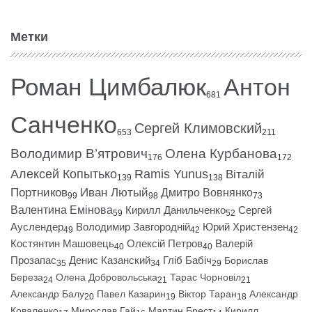
Метки
Роман Цимбалюк
Антон
681
Санченко
Сергей Климовский
653
211
Володимир В’ятрович
Олена Курбанова
176
172
Алексей Копытько
Ramis Yunus
Віталій
139
138
Портников
Иван Лютый
Дмитро Вовнянко
99
98
73
Валентина Емінова
Кирилл Данильченко
Сергей
59
52
Ауслендер
Володимир Завгородній
Юрий Христензен
49
42
42
Костянтин Машовець
Олексій Петров
Валерій
40
40
Прозапас
Денис Казанский
Гліб Бабіч
Борислав
35
34
29
Береза
Олена Добровольська
Тарас Чорновіл
24
21
21
Александр Балу
Павел Казарин
Віктор Таран
Александр
20
19
18
Коваленко
Мирослав Гай
Мартин Брест
Кирилл