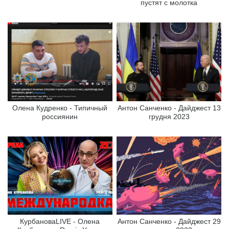
пустят с молотка
Олена Кудренко - Типичный
Антон Санченко - Дайджест 13
россиянин
грудня 2023
КурбановаLIVE - Олена
Антон Санченко - Дайджест 29