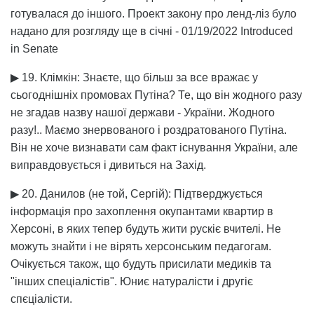
готувалася до іншого. Проект закону про ленд-ліз було
надано для розгляду ще в січні - 01/19/2022 Introduced
in Senate
▶ 19. Клімкін: Знаєте, що більш за все вражає у
сьогоднішніх промовах Путіна? Те, що він жодного разу
не згадав назву нашої держави - України. Жодного
разу!.. Маємо знервованого і роздратованого Путіна.
Він не хоче визнавати сам факт існування України, але
виправдовується і дивиться на Захід.
▶ 20. Данилов (не той, Сергій): Підтверджується
інформація про захоплення окупантами квартир в
Херсоні, в яких тепер будуть жити рускіє вчителі. Не
можуть знайти і не вірять херсонським педагогам.
Очікується також, що будуть присилати медиків та
"інших спеціалістів". Юниє натуралісти і другіє
спєціалісти.