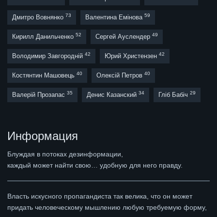
73
59
Дмитро Вовнянко
Валентина Емінова
52
49
Кирилл Данильченко
Сергей Ауслендер
42
42
Володимир Завгородній
Юрий Христензен
40
40
Костянтин Машовець
Олексій Петров
35
34
29
Валерій Прозапас
Денис Казанский
Гліб Бабіч
Информация
Блуждая в потоках дезинформации,
каждый может найти свою… удобную для него правду.
Власть искусного пропагандиста так велика, что он может
придать человеческому мышлению любую требуемую форму,