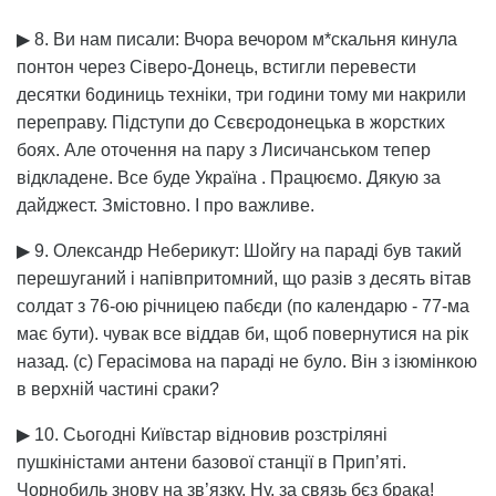
▶ 8. Ви нам писали: Вчора вечором м*скальня кинула
понтон через Сіверо-Донець, встигли перевести
десятки 6одиниць техніки, три години тому ми накрили
переправу. Підступи до Сєвєродонецька в жорстких
боях. Але оточення на пару з Лисичанськом тепер
відкладене. Все буде Україна . Працюємо. Дякую за
дайджест. Змістовно. І про важливе.
▶ 9. Олександр Неберикут: Шойгу на параді був такий
перешуганий і напівпритомний, що разів з десять вітав
солдат з 76-ою річницею пабєди (по календарю - 77-ма
має бути). чувак все віддав би, щоб повернутися на рік
назад. (с) Герасімова на параді не було. Він з ізюмінкою
в верхній частині сраки?
▶ 10. Сьогодні Київстар відновив розстріляні
пушкіністами антени базової станції в Прип’яті.
Чорнобиль знову на зв’язку. Ну, за связь бєз брака!