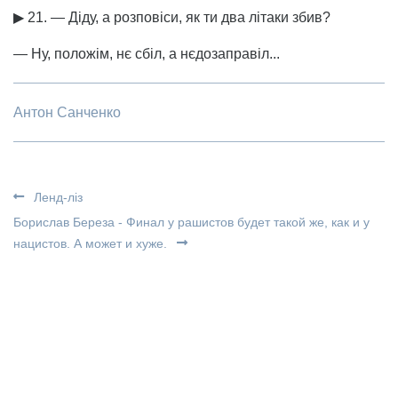
▶ 21. — Діду, а розповіси, як ти два літаки збив?
— Ну, положім, нє сбіл, а нєдозаправіл...
Антон Санченко
Ленд-ліз
Борислав Береза - Финал у рашистов будет такой же, как и у
нацистов. А может и хуже.