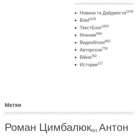
1534
Новини та Дайджести
1105
Brief
1003
ТекстБлог
999
Мнения
962
Видеоблоги
739
Авторское
292
Війна
117
История
Метки
Роман Цимбалюк
Антон
681