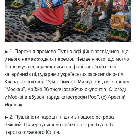
▶ 1. Порожня промова Путіна офіційно засвідчила, що
у нього немає жодних перемог. Немає нічого, що могло
б прозвучати переконливо на фоні ганебної втечі
загарбників під ударами українських захисників з-під
Києва, Чернігова, Сум, стійкості Маріуполя, потопленої
"Москви", майже 26 тисяч загиблих окупантів. Сьогодні
у Москві відбувся парад катастрофи Росії. (с) Арсеній
Яценюк
▶ 2. Пушкіністи нарешті пішли з нашого острова
Зміїний. Повернулися до себе на острів Буян. В
царство славного Кощія.