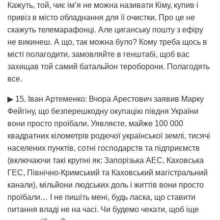
Кажуть, той, чиє ім’я не можна називати Кіму, купив і
привіз в місто обладнання для її очистки. Про це не
скажуть телемарафонці. Але циганську пошту з ефіру
не викинеш. А що, так можна було? Кому треба щось в
місті полагодити, замовляйте в генштабі, щоб вас
захищав той самий батальйон тероборони. Полагодять
все.
▶ 15. Іван Артеменко: Вчора Арестович заявив Марку
Фейгіну, що безперешкодну окупацію півдня України
вони просто проїбали. Уявляєте, майже 100 000
квадратних кілометрів родючої української землі, тисячі
населених пунктів, сотні господарств та підприємств
(включаючи такі крупні як: Запорізька АЕС, Каховська
ГЕС, Північно-Кримський та Каховський магістральний
канали), мільйони людських доль і життів вони просто
проїбали… І не пишіть мені, будь ласка, що ставити
питання владі не на часі. Чи будемо чекати, щоб іще