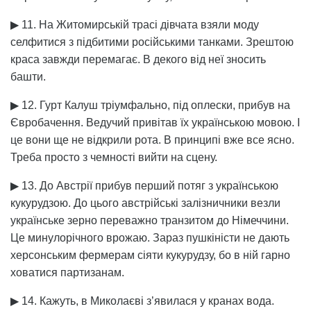
▶ 11. На Житомирській трасі дівчата взяли моду
селфитися з підбитими російськими танками. Зрештою
краса завжди перемагає. В декого від неї зносить
башти.
▶ 12. Гурт Калуш тріумфально, під оплески, прибув на
Євробачення. Ведучий привітав їх українською мовою. І
це вони ще не відкрили рота. В принципі вже все ясно.
Треба просто з чемності вийти на сцену.
▶ 13. До Австрії прибув перший потяг з українською
кукурудзою. До цього австрійські залізничники везли
українське зерно переважно транзитом до Німеччини.
Це минулорічного врожаю. Зараз пушкіністи не дають
херсонським фермерам сіяти кукурудзу, бо в ній гарно
ховатися партизанам.
▶ 14. Кажуть, в Миколаєві з’явилася у кранах вода.