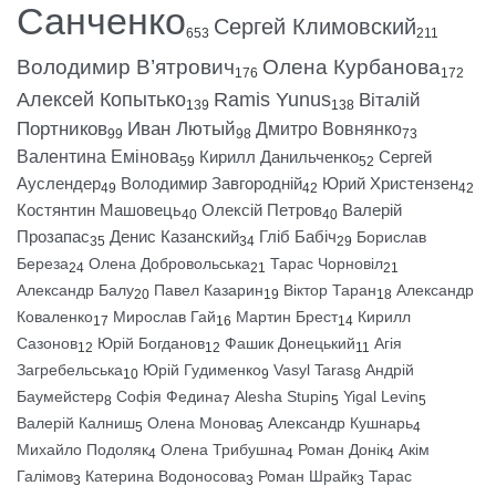
Санченко
Сергей Климовский
653
211
Володимир В’ятрович
Олена Курбанова
176
172
Алексей Копытько
Ramis Yunus
Віталій
139
138
Портников
Иван Лютый
Дмитро Вовнянко
99
98
73
Валентина Емінова
Кирилл Данильченко
Сергей
59
52
Ауслендер
Володимир Завгородній
Юрий Христензен
49
42
42
Костянтин Машовець
Олексій Петров
Валерій
40
40
Прозапас
Денис Казанский
Гліб Бабіч
Борислав
35
34
29
Береза
Олена Добровольська
Тарас Чорновіл
24
21
21
Александр Балу
Павел Казарин
Віктор Таран
Александр
20
19
18
Коваленко
Мирослав Гай
Мартин Брест
Кирилл
17
16
14
Сазонов
Юрій Богданов
Фашик Донецький
Агія
12
12
11
Загребельська
Юрій Гудименко
Vasyl Taras
Андрій
10
9
8
Баумейстер
Софія Федина
Alesha Stupin
Yigal Levin
8
7
5
5
Валерій Калниш
Олена Монова
Александр Кушнарь
5
5
4
Михайло Подоляк
Олена Трибушна
Роман Донік
Акім
4
4
4
Галімов
Катерина Водоносова
Роман Шрайк
Тарас
3
3
3