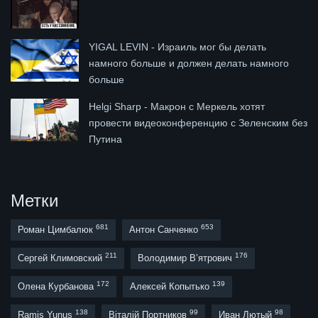
YIGAL LEVIN - Израиль мог бы делать
намного больше и должен делать намного
больше
Helgi Sharp - Макрон с Меркель хотят
провести видеоконференцию с Зеленским без
Путина
Метки
681
653
Роман Цимбалюк
Антон Санченко
211
176
Сергей Климовский
Володимир В’ятрович
172
139
Олена Курбанова
Алексей Копытько
138
99
98
Ramis Yunus
Віталій Портников
Иван Лютый