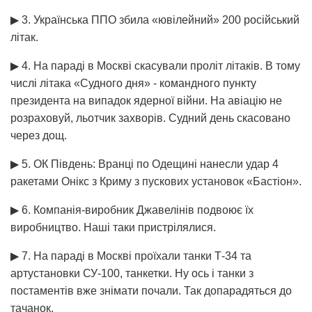
▶ 3. Українська ППО збила «ювілейний» 200 російський
літак.
▶ 4. На параді в Москві скасували проліт літаків. В тому
числі літака «Судного дня» - командного пункту
президента на випадок ядерної війни. На авіацію не
розраховуй, льотчик захворів. Судний день скасовано
через дощ.
▶ 5. ОК Південь: Вранці по Одещині нанесли удар 4
ракетами Онікс з Криму з пускових установок «Бастіон».
▶ 6. Компанія-виробник Джавелінів подвоює їх
виробництво. Наші таки пристрілялися.
▶ 7. На параді в Москві проїхали танки Т-34 та
артустановки СУ-100, танкетки. Ну ось і танки з
постаментів вже знімати почали. Так допарадяться до
тачанок.