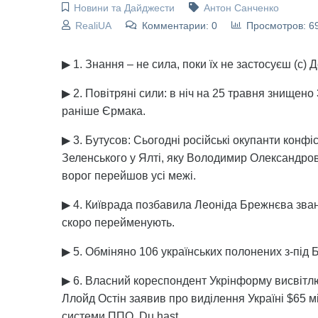
Новини та Дайджести
Антон Санченко
RealiUA
Комментарии: 0
Просмотров: 6
▶ 1. Знання – не сила, поки їх не застосуєш (с) 
▶ 2. Повітряні сили: в ніч на 25 травня знищено
раніше Єрмака.
▶ 3. Бутусов: Сьогодні російські окупанти кон
Зеленського у Ялті, яку Володимир Олександров
ворог перейшов усі межі.
▶ 4. Київрада позбавила Леоніда Брежнєва зван
скоро перейменують.
▶ 5. Обміняно 106 українських полонених з-під 
▶ 6. Власний кореспондент Укрінформу висвітл
Ллойд Остін заявив про виділення Україні $65 м
системи ППО. Du hast.