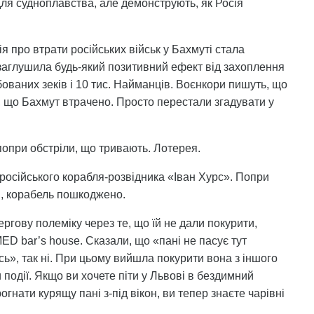
 для судноплавства, але демонструють, як Росія
про втрати російських військ у Бахмуті стала
заглушила будь-який позитивний ефект від захоплення
рбованих зеків і 10 тис. Найманців. Воєнкори пишуть, що
в, що Бахмут втрачено. Просто перестали згадувати у
 попри обстріли, що тривають. Лотерея.
російського корабля-розвідника «Іван Хурс». Попри
в, корабель пошкоджено.
гову полеміку через те, що їй не дали покурити,
D bar’s house. Сказали, що «пані не пасує тут
сь», так ні. При цьому вийшла покурити вона з іншого
події. Якщо ви хочете піти у Львові в бездимний
гнати курящу пані з-під вікон, ви тепер знаєте чарівні