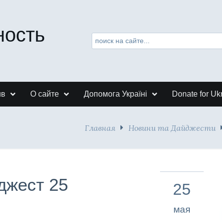
ность
ив
О сайте
Допомога Україні
Donate for Uk
Главная
Новини та Дайджести
джест 25
25
мая