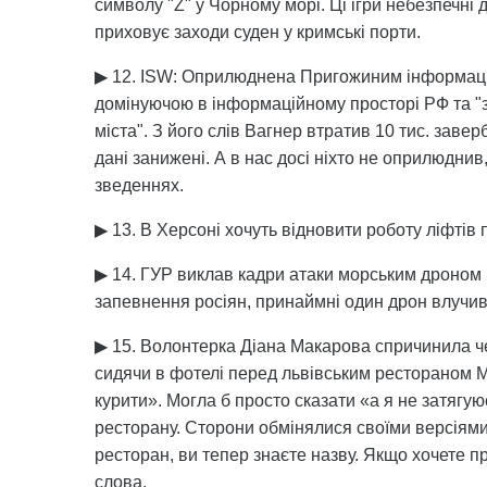
символу "Z" у Чорному морі. Ці ігри небезпечні
приховує заходи суден у кримські порти.
▶ 12. ISW: Оприлюднена Пригожиним інформація 
домінуючою в інформаційному просторі РФ та "
міста". З його слів Вагнер втратив 10 тис. заве
дані занижені. А в нас досі ніхто не оприлюдни
зведеннях.
▶ 13. В Херсоні хочуть відновити роботу ліфтів
▶ 14. ГУР виклав кадри атаки морським дроном 
запевнення росіян, принаймні один дрон влучи
▶ 15. Волонтерка Діана Макарова спричинила чер
сидячи в фотелі перед львівським рестораном ME
курити». Могла б просто сказати «а я не затягую
ресторану. Сторони обмінялися своїми версіями 
ресторан, ви тепер знаєте назву. Якщо хочете про
слова.