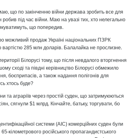
умаю, що по закінченню війни держава зробить все для
робив під час війни. Маю на увазі тих, хто нелегально
якуватимуть, що попередив.
о можливий продаж Україні національних ПЗРК
вартістю 285 млн доларів. Балалайка не прослизне.
 території Білорусі тому, що після невдалого вторгнення
нашому сході та півдні керівництво Білорусі обмежило
я, боєприпасів, а також надання полігонів для
усь хтось буде?
їни та аграріїв через простій суден, що затримуюються
ян, сягнули $1 млрд. Кінчайте, батьку, торгувати, бо
ідентифікаційної системи (АІС) комерційних суден були
 65-кілометрового російського пропагандистського