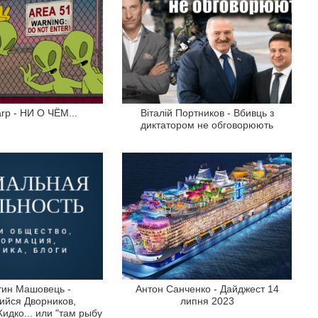
arp - НИ О ЧЁМ...
Віталій Портников - Вбивць з
диктатором не обговорюють
тин Машовець -
Антон Санченко - Дайджест 14
ийся Дворников,
липня 2023
дко... или "там рыбу