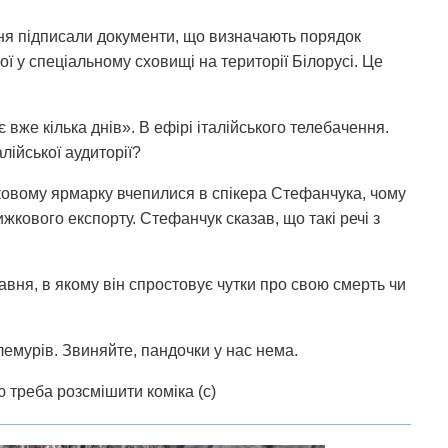
авня підписали документи, що визначають порядок
ої у спеціальному сховищі на території Білорусі. Це
вже кілька днів». В ефірі італійського телебачення.
лійської аудиторії?
ковому ярмарку вчепилися в спікера Стефанчука, чому
жкового експорту. Стефанчук сказав, що такі речі з
авня, в якому він спростовує чутки про свою смерть чи
лемурів. Звиняйте, пандочки у нас нема.
 треба розсмішити коміка (с)