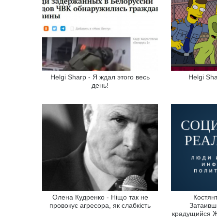
Helgi Sharp - Я ждал этого весь
Helgi Sh
день!
Олена Кудренко - Ніщо так не
Костян
провокує агресора, як слабкість
Затаивш
крадущийся Жи