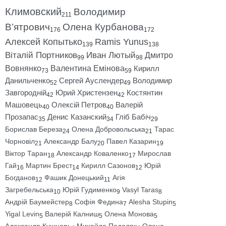
Климовский
Володимир
211
В’ятрович
Олена Курбанова
176
172
Алексей Копытько
Ramis Yunus
139
138
Віталій Портников
Иван Лютый
Дмитро
99
98
Вовнянко
Валентина Емінова
Кирилл
73
59
Данильченко
Сергей Ауслендер
Володимир
52
49
Завгородній
Юрий Христензен
Костянтин
42
42
Машовець
Олексій Петров
Валерій
40
40
Прозапас
Денис Казанский
Гліб Бабіч
35
34
29
Борислав Береза
Олена Добровольська
Тарас
24
21
Чорновіл
Александр Балу
Павел Казарин
21
20
19
Віктор Таран
Александр Коваленко
Мирослав
18
17
Гай
Мартин Брест
Кирилл Сазонов
Юрій
16
14
12
Богданов
Фашик Донецький
Агія
12
11
Загребельська
Юрій Гудименко
Vasyl Taras
10
9
8
Андрій Баумейстер
Софія Федина
Alesha Stupin
8
7
5
Yigal Levin
Валерій Калниш
Олена Монова
5
5
5
Александр Кушнарь
Михайло Подоляк
Олена