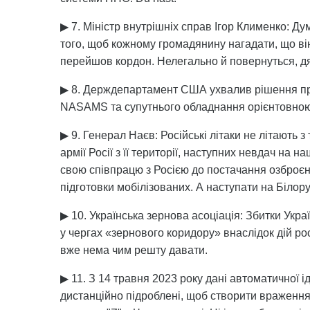
▶ 7. Міністр внутрішніх справ Ігор Клименко: Д
того, щоб кожному громадянину нагадати, що він 
перейшов кордон. Нелегально й повернуться, д
▶ 8. Держдепартамент США ухвалив рішення пр
NASAMS та супутнього обладнання орієнтовною 
▶ 9. Генерал Наєв: Російські літаки не літають з
армії Росії з її території, наступних невдач на 
свою співпрацю з Росією до постачання озброєнн
підготовки мобілізованих. А наступати на Білор
▶ 10. Українська зернова асоціація: Збитки Укра
у чергах «зернового коридору» внаслідок дій росі
вже нема чим решту давати.
▶ 11. З 14 травня 2023 року дані автоматичної 
дистанційно підроблені, щоб створити враження