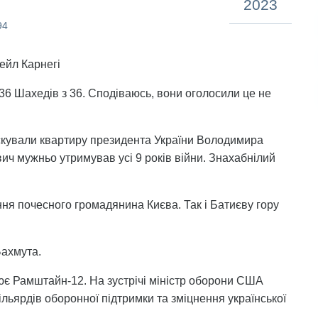
2023
94
Дейл Карнегі
 36 Шахедів з 36. Сподіваюсь, вони оголосили це не
фіскували квартиру президента України Володимира
ич мужньо утримував усі 9 років війни. Знахабнілий
ня почесного громадянина Києва. Так і Батиєву гору
Бахмута.
ює Рамштайн-12. На зустрічі міністр оборони США
ільярдів оборонної підтримки та зміцнення української