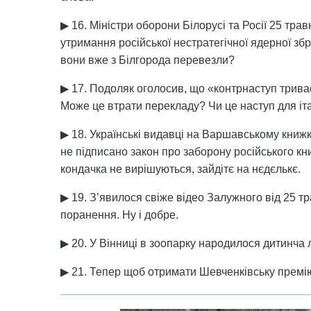
▶ 16. Міністри оборони Білорусі та Росії 25 тр
утримання російської нестратегічної ядерної збр
вони вже з Білгорода перевезли?
▶ 17. Подоляк оголосив, що «контрнаступ триває 
Може це втрати перекладу? Чи це наступ для іта
▶ 18. Українські видавці на Варшавському книж
не підписано закон про заборону російського кни
кондачка не вирішуються, зайдітє на нєдєлькє.
▶ 19. З’явилося свіже відео Залужного від 25 тр
поранення. Ну і добре.
▶ 20. У Вінниці в зоопарку народилося дитинча 
▶ 21. Тепер щоб отримати Шевченківську премію