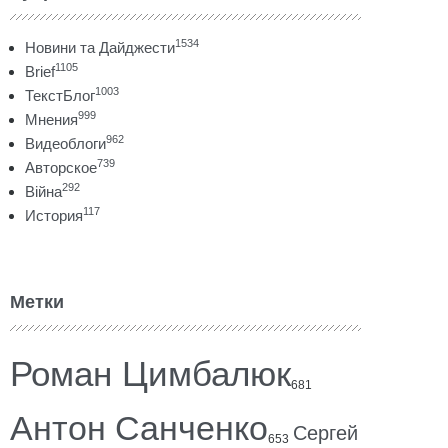
1534
Новини та Дайджести
1105
Brief
1003
ТекстБлог
999
Мнения
962
Видеоблоги
739
Авторское
292
Війна
117
История
Метки
Роман Цимбалюк
681
Антон Санченко
Сергей
653