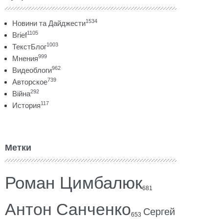
1534
Новини та Дайджести
1105
Brief
1003
ТекстБлог
999
Мнения
962
Видеоблоги
739
Авторское
292
Війна
117
История
Метки
Роман Цимбалюк
681
Антон Санченко
Сергей
653