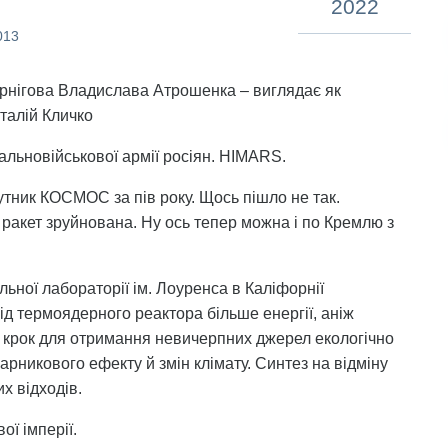
2022
013
Чернігова Владислава Атрошенка – виглядає як
італій Кличко
альновійськової армії росіян. HIMARS.
утник КОСМОС за пів року. Щось пішло не так.
 ракет зруйнована. Ну ось тепер можна і по Кремлю з
льної лабораторії ім. Лоуренса в Каліфорнії
д термоядерного реактора більше енергії, аніж
й крок для отримання невичерпних джерел екологічно
парникового ефекту й змін клімату. Синтез на відміну
х відходів.
ї імперії.