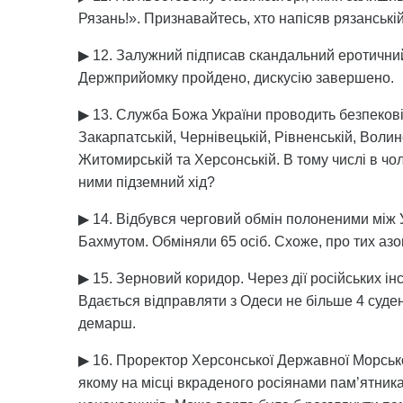
Рязань!». Признавайтесь, хто напісяв рязанській
▶ 12. Залужний підписав скандальний еротичний к
Держприйомку пройдено, дискусію завершено.
▶ 13. Служба Божа України проводить безпекові 
Закарпатській, Чернівецькій, Рівненській, Волинс
Житомирській та Херсонській. В тому числі в ч
ними підземний хід?
▶ 14. Відбувся черговий обмін полоненими між 
Бахмутом. Обміняли 65 осіб. Схоже, про тих азо
▶ 15. Зерновий коридор. Через дії російських ін
Вдається відправляти з Одеси не більше 4 суден
демарш.
▶ 16. Проректор Херсонської Державної Морсько
якому на місці вкраденого росіянами пам’ятник