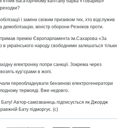
м’ятник багаторічному капітану барка «Товариш»
ореходки?
білізації і заміни свіжим призивом тих, хто відслужив
за демобілізацію, міністр оборони Резніков проти.
у отримав премію Європарламента ім.Сахарова «За
го в українського народу свободними залишаться тільки
ахідну електроніку попри санкції. Зокрема через
ввозять кур’єрами в жопі.
почали переобладнувати бензинові електрогенератори
олодному термояді. Вже недовго.
а Бату! Автор-самозванець підписується як Джордж
равжній Бату підморгує. (с)