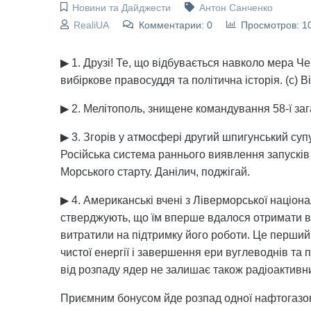
Новини та Дайджести
Антон Санченко
RealiUA
Комментарии: 0
Просмотров: 1
▶ 1. Друзі! Те, що відбувається навколо мера 
вибіркове правосуддя та політична історія. (с) В
▶ 2. Мелітополь, знищене командування 58-ї заг
▶ 3. Згорів у атмосфері другий шпигунський суп
Російська система раннього виявлення запусків
Морського старту. Данілич, поджігай.
▶ 4. Американські вчені з Ліверморської націона
стверджують, що їм вперше вдалося отримати ві
витратили на підтримку його роботи. Це перши
чистої енергії і завершення ери вуглеводнів та 
від розпаду ядер не залишає також радіоактивни
Приємним бонусом йде розпад одної нафтогазово