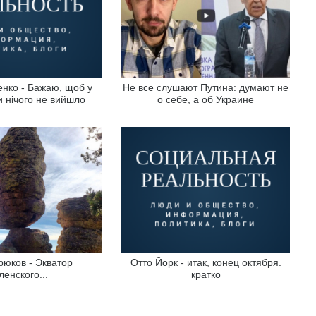
нко - Бажаю, щоб у
Не все слушают Путина: думают не
ли нічого не вийшло
о себе, а об Украине
рюков - Экватор
Отто Йорк - итак, конец октября.
ленского...
кратко