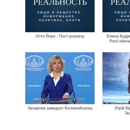
Отто Йорк - Пост розпачу
Елена Кудре
Росії ніко
Захарова завидует Коломойскому
Юрій Бі
Зе