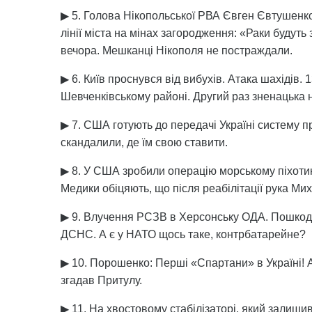
▶ 5. Голова Нікопольської РВА Євген Євтушенко
лінії міста на мінах загородження: «Раки будуть
вечора. Мешканці Нікополя не постраждали.
▶ 6. Київ проснувся від вибухів. Атака шахідів.
Шевченківському районі. Другий раз зненацька н
▶ 7. США готують до передачі Україні систему пр
скандалили, де їм свою ставити.
▶ 8. У США зробили операцію морському піхоти
Медики обіцяють, що після реабілітації рука М
▶ 9. Влучення РСЗВ в Херсонську ОДА. Пошкод
ДСНС. А є у НАТО щось таке, контрбатарейне?
▶ 10. Порошенко: Перші «Cпартани» в Україні! А 
згадав Притулу.
▶ 11. На хвостовому стабілізаторі, який залиши