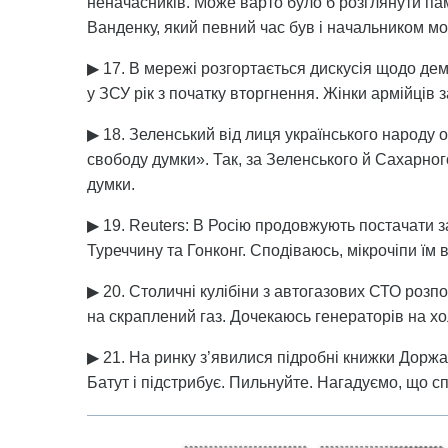
неначасників. Може варто було б розглянути па
Ванденку, який певний час був і начальником м
▶ 17. В мережі розгортається дискусія щодо демо
у ЗСУ рік з початку вторгнення. Жінки армійців 
▶ 18. Зеленський від лиця українського народ
свободу думки». Так, за Зеленського й Сахарно
думки.
▶ 19. Reuters: В Росію продовжують постачати з
Туреччину та Гонконг. Сподіваюсь, мікрочіпи їм 
▶ 20. Столичні кулібіни з автогазових СТО роз
на скраплений газ. Дочекаюсь генераторів на х
▶ 21. На ринку з’явилися підробні книжки Дорж
Батут і підстрибує. Пильнуйте. Нагадуємо, що сп