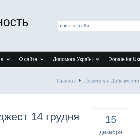
ность
ив
О сайте
Допомога Україні
Donate for Uk
Главная
Новини та Дайджести
джест 14 грудня
15
декабря