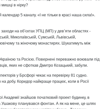
 мишці в нірку?
алендар 5 каналу. «І не тільки в красі наша сила!».
заходи на об’єктах УПЦ (МП) у дев’яти областях -
ькій, Миколаївській, Сумській, Львівській,
оловічому та жіночому монастирях. Шукатимуть між
Україною та Росією. Повернені переважно воювали під
вців, яких не сфоткав Дмитро Козацький, забули.
спекторів у Брсфорі чекає на перевірку 81 судно.
 на добу. Коридор найкраще працює, коли в Росії
ї Академії знайшов початковий проект будинку, в
а Ушакову планувався фонтан. А як на мене, це шлях