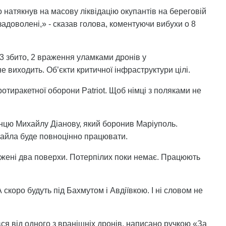
 натякнув на масову ліквідацію окупантів на береговій
 задоволені,» - сказав голова, коментуючи вибухи о 8
 13 збито, 2 враження уламками дронів у
е виходить. Об’єкти критичної інфраструктури цілі.
отиракетної оборони Patriot. Щоб німці з поляками не
нцю Михайлу Діанову, який боронив Маріуполь.
ихайла буде повноцінно працювати.
жені два поверхи. Потерпілих поки немає. Працюють
скоро будуть під Бахмутом і Авдіївкою. І ні словом не
вся від одного з вранішніх дронів, написано ручкою «За