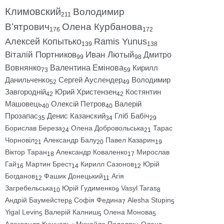
Климовский
Володимир
211
В’ятрович
Олена Курбанова
176
172
Алексей Копытько
Ramis Yunus
139
138
Віталій Портников
Иван Лютый
Дмитро
99
98
Вовнянко
Валентина Емінова
Кирилл
73
59
Данильченко
Сергей Ауслендер
Володимир
52
49
Завгородній
Юрий Христензен
Костянтин
42
42
Машовець
Олексій Петров
Валерій
40
40
Прозапас
Денис Казанский
Гліб Бабіч
35
34
29
Борислав Береза
Олена Добровольська
Тарас
24
21
Чорновіл
Александр Балу
Павел Казарин
21
20
19
Віктор Таран
Александр Коваленко
Мирослав
18
17
Гай
Мартин Брест
Кирилл Сазонов
Юрій
16
14
12
Богданов
Фашик Донецький
Агія
12
11
Загребельська
Юрій Гудименко
Vasyl Taras
10
9
8
Андрій Баумейстер
Софія Федина
Alesha Stupin
8
7
5
Yigal Levin
Валерій Калниш
Олена Монова
5
5
5
Александр Кушнарь
Михайло Подоляк
Олена