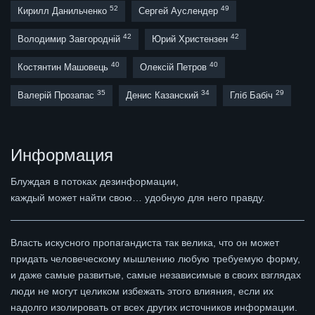
52
49
Кирилл Данильченко
Сергей Ауслендер
42
42
Володимир Завгородній
Юрий Христензен
40
40
Костянтин Машовець
Олексій Петров
35
34
29
Валерій Прозапас
Денис Казанский
Гліб Бабіч
Информация
Блуждая в потоках дезинформации,
каждый может найти свою… удобную для него правду.
Власть искусного пропагандиста так велика, что он может
придать человеческому мышлению любую требуемую форму,
и даже самые развитые, самые независимые в своих взглядах
люди не могут целиком избежать этого влияния, если их
надолго изолировать от всех других источников информации.