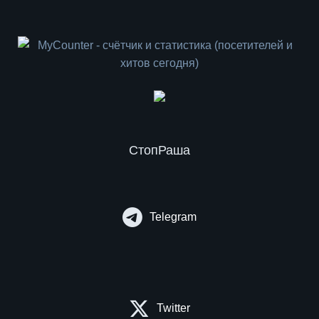
СтопРаша
Telegram
Twitter