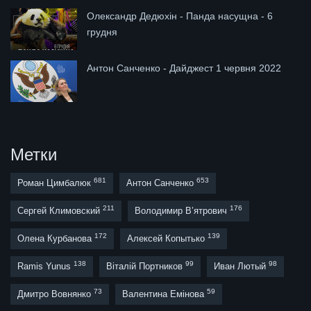
Олександр Дедюхін - Панда насущна - 6
грудня
Антон Санченко - Дайджест 1 червня 2022
Метки
681
653
Роман Цимбалюк
Антон Санченко
211
176
Сергей Климовский
Володимир В’ятрович
172
139
Олена Курбанова
Алексей Копытько
138
99
98
Ramis Yunus
Віталій Портников
Иван Лютый
73
59
Дмитро Вовнянко
Валентина Емінова