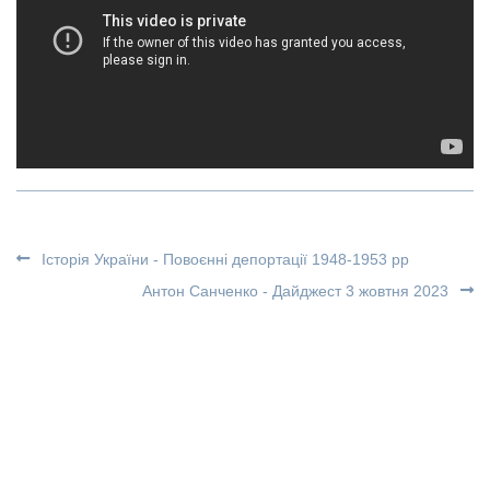
Історія України - Повоєнні депортації 1948-1953 рр
Антон Санченко - Дайджест 3 жовтня 2023