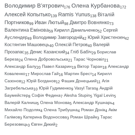
Володимир В’ятрович
Олена Курбанова
176
172
Алексей Копытько
Ramis Yunus
Віталій
139
138
Портников
Иван Лютый
Дмитро Вовнянко
99
98
73
Валентина Емінова
Кирилл Данильченко
Сергей
59
52
Ауслендер
Володимир Завгородній
Юрий Христензен
49
42
42
Костянтин Машовець
Олексій Петров
Валерій
40
40
Прозапас
Денис Казанский
Гліб Бабіч
Борислав
35
34
29
Береза
Олена Добровольська
Тарас Чорновіл
24
21
21
Александр Балу
Павел Казарин
Віктор Таран
Александр
20
19
18
Коваленко
Мирослав Гай
Мартин Брест
Кирилл
17
16
14
Сазонов
Юрій Богданов
Фашик Донецький
Агія
12
12
11
Загребельська
Юрій Гудименко
Vasyl Taras
Андрій
10
9
8
Баумейстер
Софія Федина
Alesha Stupin
Yigal Levin
8
7
5
5
Валерій Калниш
Олена Монова
Александр Кушнарь
5
5
4
Михайло Подоляк
Олена Трибушна
Роман Донік
Акім
4
4
4
Галімов
Катерина Водоносова
Роман Шрайк
Тарас
3
3
3
Березовець
Євген Дикий
3
2