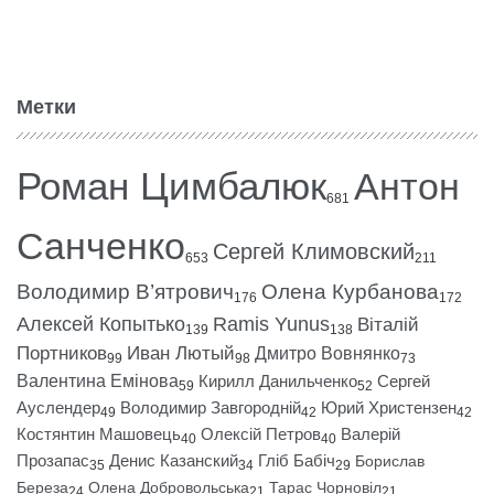
Метки
Роман Цимбалюк
Антон
681
Санченко
Сергей Климовский
653
211
Володимир В’ятрович
Олена Курбанова
176
172
Алексей Копытько
Ramis Yunus
Віталій
139
138
Портников
Иван Лютый
Дмитро Вовнянко
99
98
73
Валентина Емінова
Кирилл Данильченко
Сергей
59
52
Ауслендер
Володимир Завгородній
Юрий Христензен
49
42
42
Костянтин Машовець
Олексій Петров
Валерій
40
40
Прозапас
Денис Казанский
Гліб Бабіч
Борислав
35
34
29
Береза
Олена Добровольська
Тарас Чорновіл
24
21
21