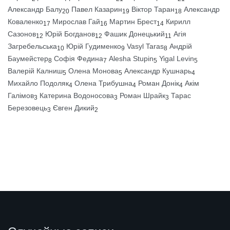
Александр Балу
Павел Казарин
Віктор Таран
Александр
20
19
18
Коваленко
Мирослав Гай
Мартин Брест
Кирилл
17
16
14
Сазонов
Юрій Богданов
Фашик Донецький
Агія
12
12
11
Загребельська
Юрій Гудименко
Vasyl Taras
Андрій
10
9
8
Баумейстер
Софія Федина
Alesha Stupin
Yigal Levin
8
7
5
5
Валерій Калниш
Олена Монова
Александр Кушнарь
5
5
4
Михайло Подоляк
Олена Трибушна
Роман Донік
Акім
4
4
4
Галімов
Катерина Водоносова
Роман Шрайк
Тарас
3
3
3
Березовець
Євген Дикий
3
2