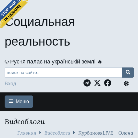
Социальная
реальность
©️ Русня палає на українській землі 🔥
Вход
Меню
Видеоблоги
Главная
Видеоблоги
КурбановаLIVE - Олена