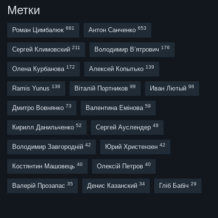
Метки
681
653
Роман Цимбалюк
Антон Санченко
211
176
Сергей Климовский
Володимир В’ятрович
172
139
Олена Курбанова
Алексей Копытько
138
99
98
Ramis Yunus
Віталій Портников
Иван Лютый
73
59
Дмитро Вовнянко
Валентина Емінова
52
49
Кирилл Данильченко
Сергей Ауслендер
42
42
Володимир Завгородній
Юрий Христензен
40
40
Костянтин Машовець
Олексій Петров
35
34
29
Валерій Прозапас
Денис Казанский
Гліб Бабіч