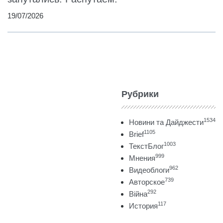
19/07/2026
Рубрики
1534
Новини та Дайджести
1105
Brief
1003
ТекстБлог
999
Мнения
962
Видеоблоги
739
Авторское
292
Війна
117
История