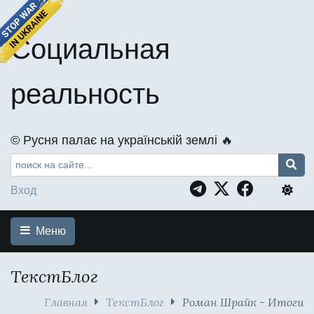
Социальная
реальность
©️ Русня палає на українській землі 🔥
Вход
Меню
ТекстБлог
Главная
ТекстБлог
Роман Шрайк - Итоги