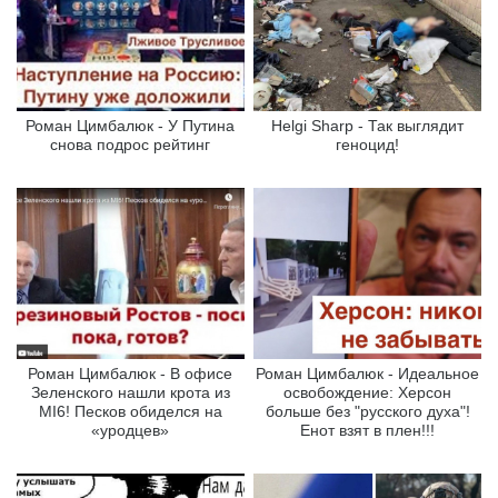
Роман Цимбалюк - У Путина
Helgi Sharp - Так выглядит
снова подрос рейтинг
геноцид!
Роман Цимбалюк - В офисе
Роман Цимбалюк - Идеальное
Зеленского нашли крота из
освобождение: Херсон
MI6! Песков обиделся на
больше без "русского духа"!
«уродцев»
Енот взят в плен!!!