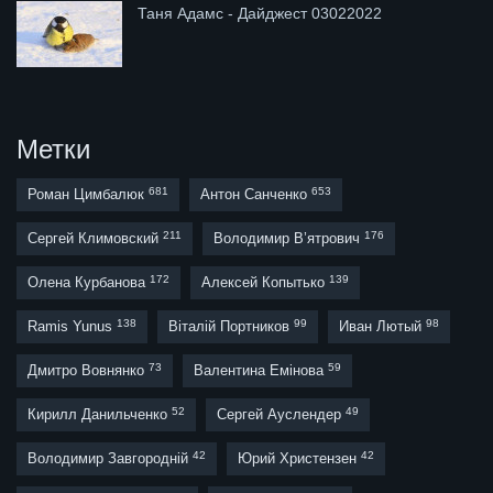
Таня Адамс - Дайджест 03022022
Метки
681
653
Роман Цимбалюк
Антон Санченко
211
176
Сергей Климовский
Володимир В’ятрович
172
139
Олена Курбанова
Алексей Копытько
138
99
98
Ramis Yunus
Віталій Портников
Иван Лютый
73
59
Дмитро Вовнянко
Валентина Емінова
52
49
Кирилл Данильченко
Сергей Ауслендер
42
42
Володимир Завгородній
Юрий Христензен