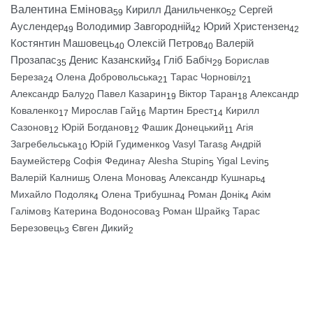
Валентина Емінова
Кирилл Данильченко
Сергей
59
52
Ауслендер
Володимир Завгородній
Юрий Христензен
49
42
42
Костянтин Машовець
Олексій Петров
Валерій
40
40
Прозапас
Денис Казанский
Гліб Бабіч
Борислав
35
34
29
Береза
Олена Добровольська
Тарас Чорновіл
24
21
21
Александр Балу
Павел Казарин
Віктор Таран
Александр
20
19
18
Коваленко
Мирослав Гай
Мартин Брест
Кирилл
17
16
14
Сазонов
Юрій Богданов
Фашик Донецький
Агія
12
12
11
Загребельська
Юрій Гудименко
Vasyl Taras
Андрій
10
9
8
Баумейстер
Софія Федина
Alesha Stupin
Yigal Levin
8
7
5
5
Валерій Калниш
Олена Монова
Александр Кушнарь
5
5
4
Михайло Подоляк
Олена Трибушна
Роман Донік
Акім
4
4
4
Галімов
Катерина Водоносова
Роман Шрайк
Тарас
3
3
3
Березовець
Євген Дикий
3
2