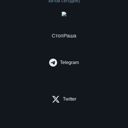
СтопРаша
Telegram
Twitter