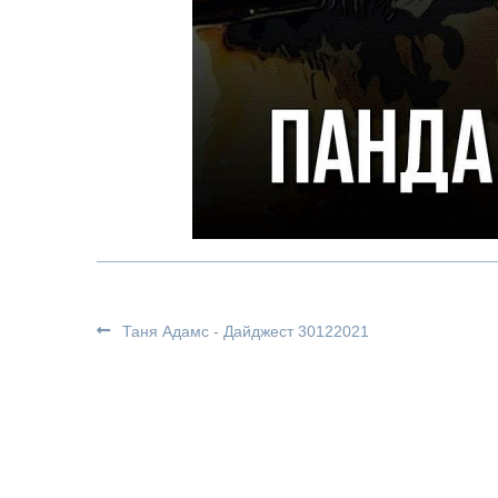
Таня Адамс - Дайджест 30122021