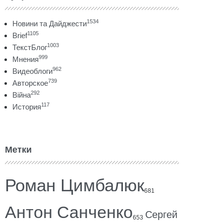
1534
Новини та Дайджести
1105
Brief
1003
ТекстБлог
999
Мнения
962
Видеоблоги
739
Авторское
292
Війна
117
История
Метки
Роман Цимбалюк
681
Антон Санченко
Сергей
653