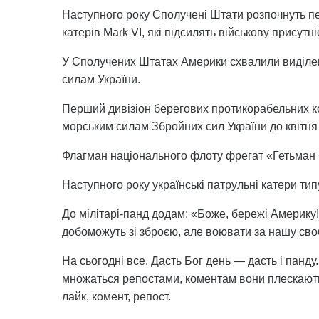
Наступного року Сполучені Штати розпочнуть п
катерів Mark VI, які підсилять військову присутн
У Сполучених Штатах Америки схвалили виділен
силам України.
Перший дивізіон берегових протикорабельних к
морським силам Збройних сил України до квітня 
Флагман національного флоту фрегат «Гетьман 
Наступного року українські патрульні катери ти
До мілітарі-панд додам: «Боже, бережі Америку
добоможуть зі зброєю, але воювати за нашу сво
На сьогодні все. Дасть Бог день — дасть і панду.
множаться репостами, коментам вони плескають
лайк, комент, репост.