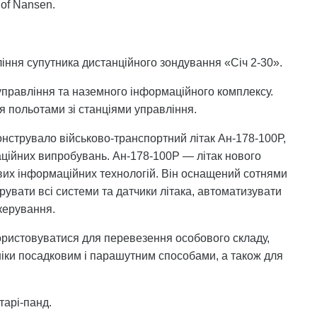
of Nansen.
іння супутника дистанційного зондування «Січ 2-30».
правління та наземного інформаційного комплексу.
 польотами зі станціями управління.
нструвало військово-транспортний літак Ан-178-100Р,
ційних випробувань. Ан-178-100Р — літак нового
ових інформаційних технологій. Він оснащений сотнями
увати всі системи та датчики літака, автоматизувати
 керування.
ристовуватися для перевезення особового складу,
ніки посадковим і парашутним способами, а також для
тарі-панд.