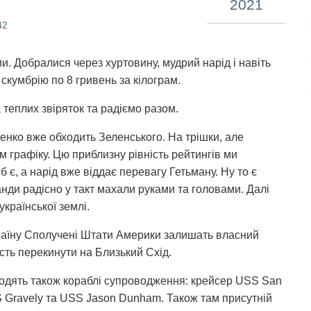
2021
42
и. Добралися через хуртовину, мудрий нарід і навіть
кумбрію по 8 гривень за кілограм.
теплих звіряток та радіємо разом.
шенко вже обходить Зеленського. На трішки, але
м графіку. Цю приблизну рівність рейтингів ми
б є, а нарід вже віддає перевагу Гетьману. Ну то є
анди радісно у такт махали руками та головами. Далі
країнської землі.
Україну Сполучені Штати Америки залишать власний
сть перекинути на Близький Схід.
ходять також кораблі супроводження: крейсер USS San
S Gravely та USS Jason Dunham. Також там присутній