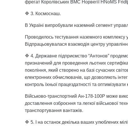
фрегат Королівських ВМС Норвегії HNoMS Fridtj
🔷 3. Космоснаш.
В Україні випробували наземний сегмент управл
Проводилось тестування наземного комплексу у
Відпрацьовувалася взаємодія центру управління
🔷 4. Державне підприємство “Антонов” продемо
призначений для проведення льотних сертифіка
покоління, який створено на базі сучасних світ
електронних обчислювачів, що дозволяють інтегр
контроль їхньої працездатності та оптимізувати
Військово-транспортний Ан-178-100Р може вико
доставлення озброєння та легкої військової тех
транспортування вантажів.
🔷 5. І на останок декілька ваших улюблених мілі