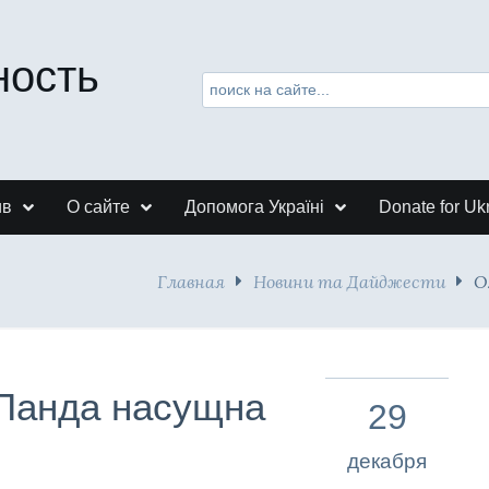
ность
ив
О сайте
Допомога Україні
Donate for Uk
Главная
Новини та Дайджести
О
 Панда насущна
29
декабря