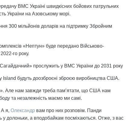
ередачу ВМС Україні швидкісних бойових патрульних
ість України на Азовському морі.
ня 300 мільйонів доларів на підтримку Збройним
омплексів «Нептун» буде передано Військово-
2022-го року.
Сагайдачний» прослужить у ВМС України до 2031 року
пу Island будуть доозброєні зброєю виробництва США.
!». Але нам завжди треба памʼятати, що США нам
боду та незалежність маємо ми самі.
 А я,
Олександр
вам про них розповім. Панди
 у долоньки, а вподобайкам посміхаються. Отже, з вас