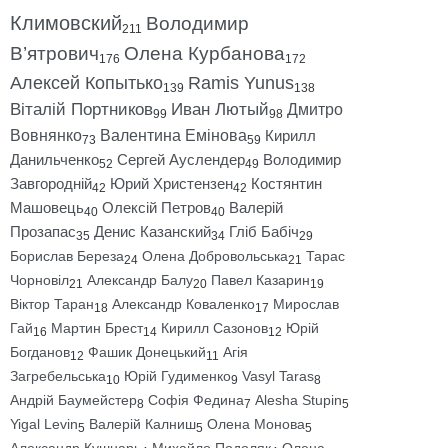
Климовский
Володимир
211
В’ятрович
Олена Курбанова
176
172
Алексей Копытько
Ramis Yunus
139
138
Віталій Портников
Иван Лютый
Дмитро
99
98
Вовнянко
Валентина Емінова
Кирилл
73
59
Данильченко
Сергей Ауслендер
Володимир
52
49
Завгородній
Юрий Христензен
Костянтин
42
42
Машовець
Олексій Петров
Валерій
40
40
Прозапас
Денис Казанский
Гліб Бабіч
35
34
29
Борислав Береза
Олена Добровольська
Тарас
24
21
Чорновіл
Александр Балу
Павел Казарин
21
20
19
Віктор Таран
Александр Коваленко
Мирослав
18
17
Гай
Мартин Брест
Кирилл Сазонов
Юрій
16
14
12
Богданов
Фашик Донецький
Агія
12
11
Загребельська
Юрій Гудименко
Vasyl Taras
10
9
8
Андрій Баумейстер
Софія Федина
Alesha Stupin
8
7
5
Yigal Levin
Валерій Калниш
Олена Монова
5
5
5
Александр Кушнарь
Михайло Подоляк
Олена