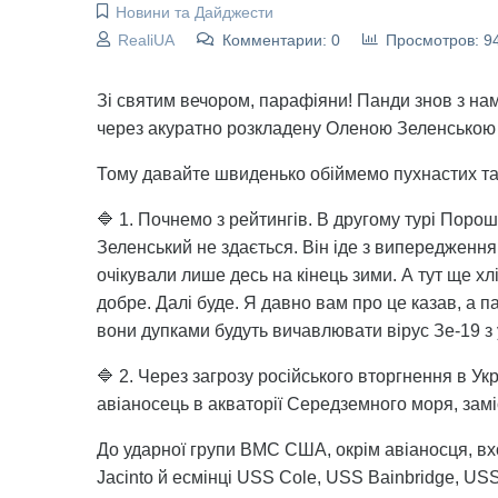
Новини та Дайджести
RealiUA
Комментарии: 0
Просмотров: 9
Зі святим вечором, парафіяни! Панди знов з нам
через акуратно розкладену Оленою Зеленською с
Тому давайте швиденько обіймемо пухнастих та 
🔷 1. Почнемо з рейтингів. В другому турі Поро
Зеленський не здається. Він іде з випередження
очікували лише десь на кінець зими. А тут ще хлі
добре. Далі буде. Я давно вам про це казав, а п
вони дупками будуть вичавлювати вірус Зе-19 з у
🔷 2. Через загрозу російського вторгнення в 
авіаносець в акваторії Середземного моря, замі
До ударної групи ВМС США, окрім авіаносця, в
Jacinto й есмінці USS Cole, USS Bainbridge, US