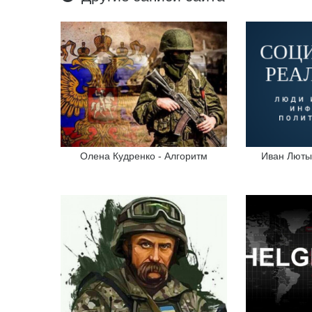
Олена Кудренко - Алгоритм
Иван Люты