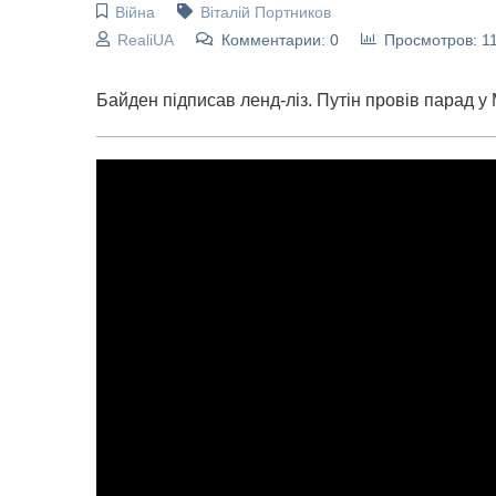
Війна
Віталій Портников
RealiUA
Комментарии: 0
Просмотров: 1
Байден підписав ленд-ліз. Путін провів парад у 