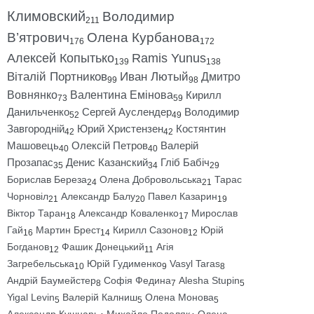
Климовский
Володимир
211
В’ятрович
Олена Курбанова
176
172
Алексей Копытько
Ramis Yunus
139
138
Віталій Портников
Иван Лютый
Дмитро
99
98
Вовнянко
Валентина Емінова
Кирилл
73
59
Данильченко
Сергей Ауслендер
Володимир
52
49
Завгородній
Юрий Христензен
Костянтин
42
42
Машовець
Олексій Петров
Валерій
40
40
Прозапас
Денис Казанский
Гліб Бабіч
35
34
29
Борислав Береза
Олена Добровольська
Тарас
24
21
Чорновіл
Александр Балу
Павел Казарин
21
20
19
Віктор Таран
Александр Коваленко
Мирослав
18
17
Гай
Мартин Брест
Кирилл Сазонов
Юрій
16
14
12
Богданов
Фашик Донецький
Агія
12
11
Загребельська
Юрій Гудименко
Vasyl Taras
10
9
8
Андрій Баумейстер
Софія Федина
Alesha Stupin
8
7
5
Yigal Levin
Валерій Калниш
Олена Монова
5
5
5
Александр Кушнарь
Михайло Подоляк
Олена