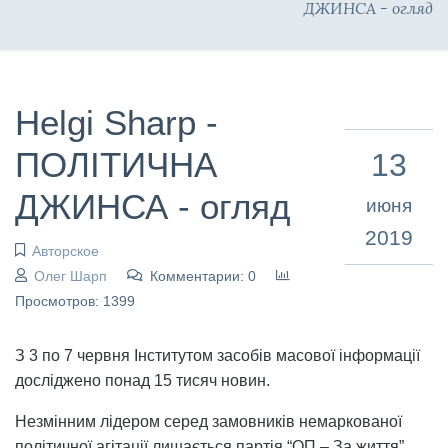
ДЖИНСА - огляд
Helgi Sharp -
ПОЛІТИЧНА
13
ДЖИНСА - огляд
июня
2019
Авторское
Олег Шарп
Комментарии: 0
Просмотров: 1399
З 3 по 7 червня Інститутом засобів масової інформації
досліджено понад 15 тисяч новин.
Незмінним лідером серед замовників немаркованої
політичної агітації лишається партія “ОП – За життя”