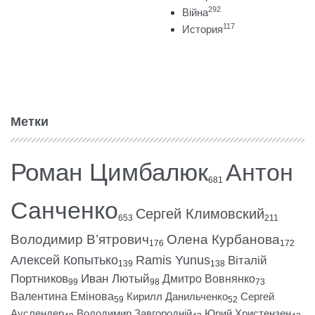
292
Війна
117
История
Метки
Роман Цимбалюк
Антон
681
Санченко
Сергей Климовский
653
211
Володимир В’ятрович
Олена Курбанова
176
172
Алексей Копытько
Ramis Yunus
Віталій
139
138
Портников
Иван Лютый
Дмитро Вовнянко
99
98
73
Валентина Емінова
Кирилл Данильченко
Сергей
59
52
Ауслендер
Володимир Завгородній
Юрий Христензен