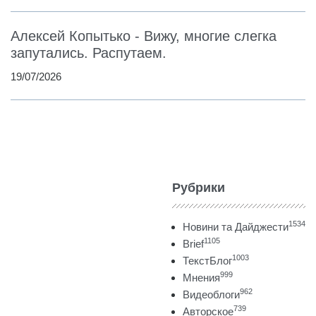
Алексей Копытько - Вижу, многие слегка
запутались. Распутаем.
19/07/2026
Рубрики
1534
Новини та Дайджести
1105
Brief
1003
ТекстБлог
999
Мнения
962
Видеоблоги
739
Авторское