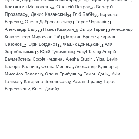
49
42
42
Костянтин Машовець
Олексій Петров
Валерій
40
40
Прозапас
Денис Казанский
Гліб Бабіч
Борислав
35
34
29
Береза
Олена Добровольська
Тарас Чорновіл
24
21
21
Александр Балу
Павел Казарин
Віктор Таран
Александр
20
19
18
Коваленко
Мирослав Гай
Мартин Брест
Кирилл
17
16
14
Сазонов
Юрій Богданов
Фашик Донецький
Агія
12
12
11
Загребельська
Юрій Гудименко
Vasyl Taras
Андрій
10
9
8
Баумейстер
Софія Федина
Alesha Stupin
Yigal Levin
8
7
5
5
Валерій Калниш
Олена Монова
Александр Кушнарь
5
5
4
Михайло Подоляк
Олена Трибушна
Роман Донік
Акім
4
4
4
Галімов
Катерина Водоносова
Роман Шрайк
Тарас
3
3
3
Березовець
Євген Дикий
3
2