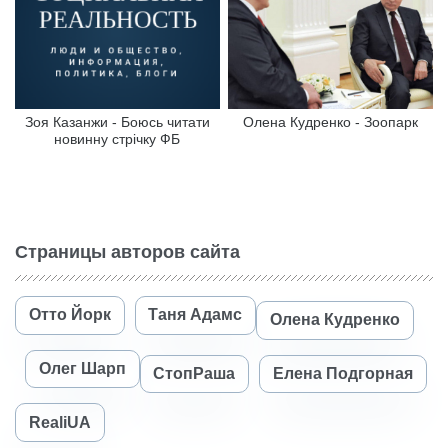
Зоя Казанжи - Боюсь читати
Олена Кудренко - Зоопарк
новинну стрічку ФБ
Страницы авторов сайта
Отто Йорк
Таня Адамс
Олена Кудренко
Олег Шарп
СтопРаша
Елена Подгорная
RealiUA