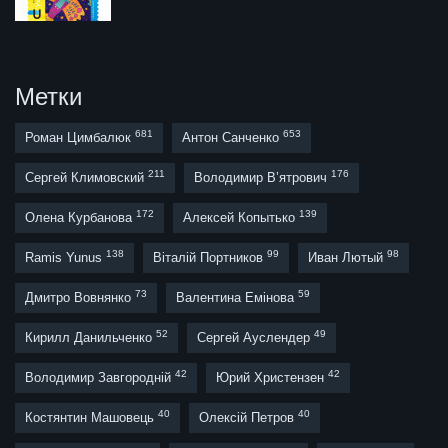
Метки
681
653
Роман Цимбалюк
Антон Санченко
211
176
Сергей Климовский
Володимир В’ятрович
172
139
Олена Курбанова
Алексей Копытько
138
99
98
Ramis Yunus
Віталій Портников
Иван Лютый
73
59
Дмитро Вовнянко
Валентина Емінова
52
49
Кирилл Данильченко
Сергей Ауслендер
42
42
Володимир Завгородній
Юрий Христензен
40
40
Костянтин Машовець
Олексій Петров