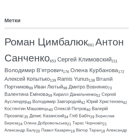
Метки
Роман Цимбалюк
Антон
681
Санченко
Сергей Климовский
653
211
Володимир В’ятрович
Олена Курбанова
176
172
Алексей Копытько
Ramis Yunus
Віталій
139
138
Портников
Иван Лютый
Дмитро Вовнянко
99
98
73
Валентина Емінова
Кирилл Данильченко
Сергей
59
52
Ауслендер
Володимир Завгородній
Юрий Христензен
49
42
42
Костянтин Машовець
Олексій Петров
Валерій
40
40
Прозапас
Денис Казанский
Гліб Бабіч
Борислав
35
34
29
Береза
Олена Добровольська
Тарас Чорновіл
24
21
21
Александр Балу
Павел Казарин
Віктор Таран
Александр
20
19
18