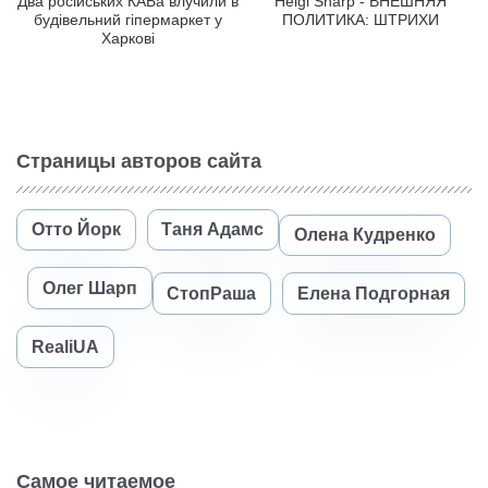
Два російських КАБа влучили в
Helgi Sharp - ВНЕШНЯЯ
будівельний гіпермаркет у
ПОЛИТИКА: ШТРИХИ
Харкові
Страницы авторов сайта
Отто Йорк
Таня Адамс
Олена Кудренко
Олег Шарп
СтопРаша
Елена Подгорная
RealiUA
Самое читаемое