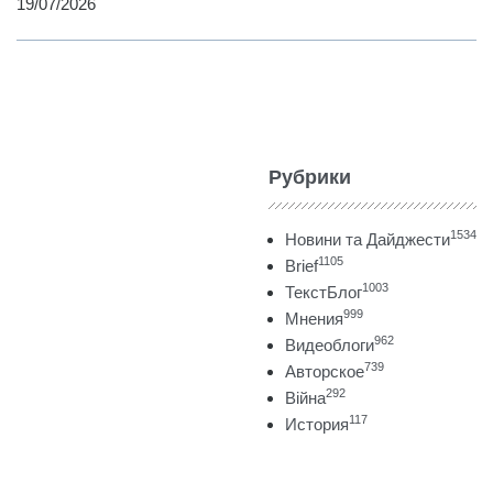
19/07/2026
Рубрики
1534
Новини та Дайджести
1105
Brief
1003
ТекстБлог
999
Мнения
962
Видеоблоги
739
Авторское
292
Війна
117
История