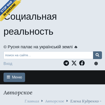
Социальная
реальность
©️ Русня палає на українській землі 🔥
Вход
Меню
Авторское
Главная
Авторское
Елена Кудренко -