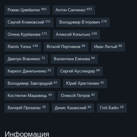
681
653
Роман Цимбалюк
Антон Санченко
211
176
Сергей Климовский
Володимир В’ятрович
172
139
Олена Курбанова
Алексей Копытько
138
99
98
Ramis Yunus
Віталій Портников
Иван Лютый
73
59
Дмитро Вовнянко
Валентина Емінова
52
49
Кирилл Данильченко
Сергей Ауслендер
42
42
Володимир Завгородній
Юрий Христензен
40
40
Костянтин Машовець
Олексій Петров
35
34
29
Валерій Прозапас
Денис Казанский
Гліб Бабіч
Информация