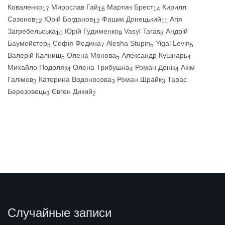
Коваленко
Мирослав Гай
Мартин Брест
Кирилл
17
16
14
Сазонов
Юрій Богданов
Фашик Донецький
Агія
12
12
11
Загребельська
Юрій Гудименко
Vasyl Taras
Андрій
10
9
8
Баумейстер
Софія Федина
Alesha Stupin
Yigal Levin
8
7
5
5
Валерій Калниш
Олена Монова
Александр Кушнарь
5
5
4
Михайло Подоляк
Олена Трибушна
Роман Донік
Акім
4
4
4
Галімов
Катерина Водоносова
Роман Шрайк
Тарас
3
3
3
Березовець
Євген Дикий
3
2
Случайные записи