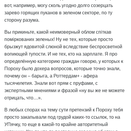
вот, например, могу сколь угодно долго созерцать
зарево горящих пуканов в зеленом секторе, по ту
сторону разума.
Вы прикиньте, какой неимоверный облом спіткав
поміркованих зеленых! Ну не тех, которые просто
брызжут ядовитой слюной вследствие беспросветной
вопиющей тупости. И не тех, кто на зарплате. Я про
определённую категорию граждан говорю, у которых к
Пороху было дохера вопросов, которые точно знали,
почему он – барыга, а Роттердам+ - афера
тысячелетия. Знали вот прям с пруфами, с
экспертными мнениями и фразой «ну вы же не можете
отрицать, что…».
В любых спорах на тему сути претензий к Пороху тебя
просто закапывали под грудой каких-то ссылок, то на
УПячку, то еще в какой-то крайне авторитетный