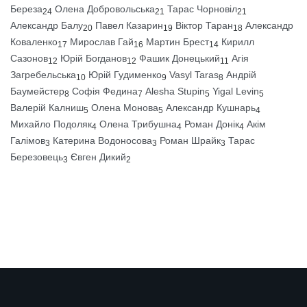
Береза
Олена Добровольська
Тарас Чорновіл
24
21
21
Александр Балу
Павел Казарин
Віктор Таран
Александр
20
19
18
Коваленко
Мирослав Гай
Мартин Брест
Кирилл
17
16
14
Сазонов
Юрій Богданов
Фашик Донецький
Агія
12
12
11
Загребельська
Юрій Гудименко
Vasyl Taras
Андрій
10
9
8
Баумейстер
Софія Федина
Alesha Stupin
Yigal Levin
8
7
5
5
Валерій Калниш
Олена Монова
Александр Кушнарь
5
5
4
Михайло Подоляк
Олена Трибушна
Роман Донік
Акім
4
4
4
Галімов
Катерина Водоносова
Роман Шрайк
Тарас
3
3
3
Березовець
Євген Дикий
3
2