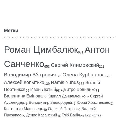
Метки
Роман Цимбалюк
Антон
681
Санченко
Сергей Климовский
653
211
Володимир В’ятрович
Олена Курбанова
176
172
Алексей Копытько
Ramis Yunus
Віталій
139
138
Портников
Иван Лютый
Дмитро Вовнянко
99
98
73
Валентина Емінова
Кирилл Данильченко
Сергей
59
52
Ауслендер
Володимир Завгородній
Юрий Христензен
49
42
42
Костянтин Машовець
Олексій Петров
Валерій
40
40
Прозапас
Денис Казанский
Гліб Бабіч
Борислав
35
34
29