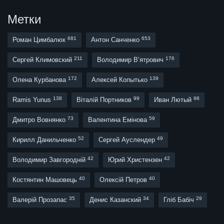
Метки
681
653
Роман Цимбалюк
Антон Санченко
211
176
Сергей Климовский
Володимир В’ятрович
172
139
Олена Курбанова
Алексей Копытько
138
99
98
Ramis Yunus
Віталій Портников
Иван Лютый
73
59
Дмитро Вовнянко
Валентина Емінова
52
49
Кирилл Данильченко
Сергей Ауслендер
42
42
Володимир Завгородній
Юрий Христензен
40
40
Костянтин Машовець
Олексій Петров
35
34
29
Валерій Прозапас
Денис Казанский
Гліб Бабіч