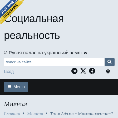
Социальная
реальность
©️ Русня палає на українській землі 🔥
Вход
Меню
Мнения
Главная
Мнения
Таня Адамс - Может хватит?