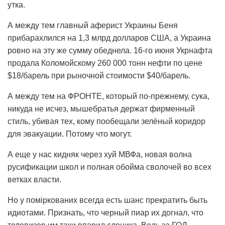
утка.
А между тем главный аферист Украины Беня
прибарахлился на 1,3 млрд долларов США, а Украина
ровно на эту же сумму обеднела. 16-го июня Укрнафта
продала Коломойскому 260 000 тонн нефти по цене
$18/барель при рыночной стоимости $40/барель.
А между тем на ФРОНТЕ, который по-прежнему, сука,
никуда не исчез, мышебратья держат фирменный
стиль, убивая тех, кому пообещали зелёный коридор
для эвакуации. Потому что могут.
А еще у нас кидняк через хуй МВФа, новая волна
русификации школ и полная обойма сволочей во всех
ветках власти.
Но у поміркованих всегда есть шанс прекратить быть
идиотами. Признать, что черный пиар их догнал, что