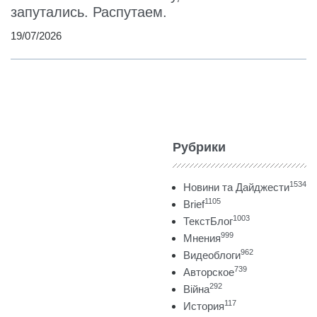
запутались. Распутаем.
19/07/2026
Рубрики
1534
Новини та Дайджести
1105
Brief
1003
ТекстБлог
999
Мнения
962
Видеоблоги
739
Авторское
292
Війна
117
История