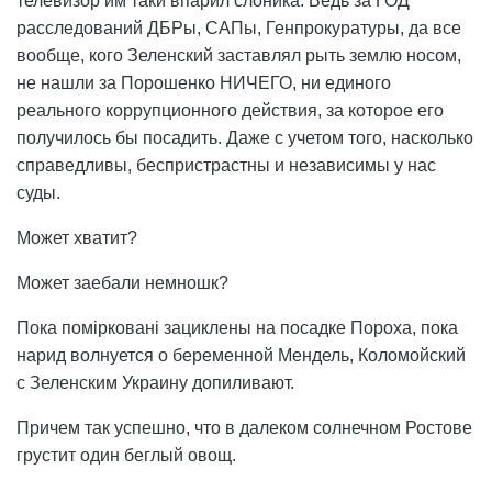
телевизор им таки впарил слоника. Ведь за ГОД
расследований ДБРы, САПы, Генпрокуратуры, да все
вообще, кого Зеленский заставлял рыть землю носом,
не нашли за Порошенко НИЧЕГО, ни единого
реального коррупционного действия, за которое его
получилось бы посадить. Даже с учетом того, насколько
справедливы, беспристрастны и независимы у нас
суды.
Может хватит?
Может заебали немношк?
Пока помірковані зациклены на посадке Пороха, пока
нарид волнуется о беременной Мендель, Коломойский
с Зеленским Украину допиливают.
Причем так успешно, что в далеком солнечном Ростове
грустит один беглый овощ.