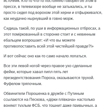
источник. Кто-то что-то постоянно говорил об этом в
прессе, в телевизоре вообще не затыкались, и ты
просто сидел под ворохом этой херни и отфыркивался,
как неудачно нырнувший в говно морж.
Сидишь такой, по уши в информационных отбросах, а
этот поміркованный в сторонке стоит и с невинным
ебальцем вопрошает: «И что вы можете
противопоставить всей этой чистейшей правде?!»
И вот сейчас оно как-то само начало лопаться.
Все эти левой ногой через правое ухо сделанные
фейки, которые хавал пипл пять лет
президентствования Пороха, оказываются трухой.
Фуфелом тряпочным.
Обвинители Порошенка в дружбе с Путиным
ссылаются на Пескова, «дірки плівкача» настолько
воняют тухлым ФСБ, что тошнит даже привычных, а