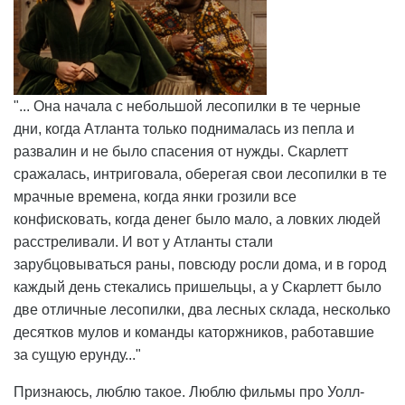
"... Она начала с небольшой лесопилки в те черные
дни, когда Атланта только поднималась из пепла и
развалин и не было спасения от нужды. Скарлетт
сражалась, интриговала, оберегая свои лесопилки в те
мрачные времена, когда янки грозили все
конфисковать, когда денег было мало, а ловких людей
расстреливали. И вот у Атланты стали
зарубцовываться раны, повсюду росли дома, и в город
каждый день стекались пришельцы, а у Скарлетт было
две отличные лесопилки, два лесных склада, несколько
десятков мулов и команды каторжников, работавшие
за сущую ерунду..."
Признаюсь, люблю такое. Люблю фильмы про Уолл-