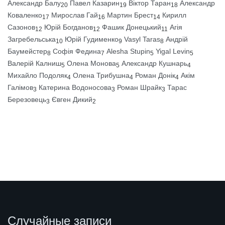
Александр Балу
Павел Казарин
Віктор Таран
Александр
20
19
18
Коваленко
Мирослав Гай
Мартин Брест
Кирилл
17
16
14
Сазонов
Юрій Богданов
Фашик Донецький
Агія
12
12
11
Загребельська
Юрій Гудименко
Vasyl Taras
Андрій
10
9
8
Баумейстер
Софія Федина
Alesha Stupin
Yigal Levin
8
7
5
5
Валерій Калниш
Олена Монова
Александр Кушнарь
5
5
4
Михайло Подоляк
Олена Трибушна
Роман Донік
Акім
4
4
4
Галімов
Катерина Водоносова
Роман Шрайк
Тарас
3
3
3
Березовець
Євген Дикий
3
2
Случайные записи