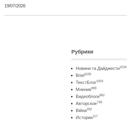
19/07/2026
Рубрики
1534
Новини та Дайджести
1105
Brief
1003
ТекстБлог
999
Мнения
962
Видеоблоги
739
Авторское
292
Війна
117
История