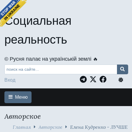
Социальная
реальность
©️ Русня палає на українській землі 🔥
Вход
Меню
Авторское
Главная
Авторское
Елена Кудренко - ЛУЧШЕ