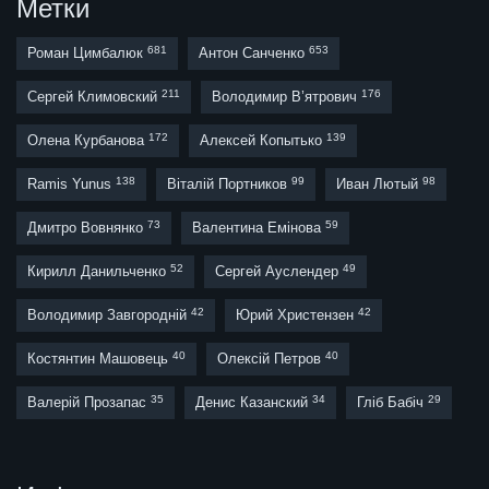
Метки
681
653
Роман Цимбалюк
Антон Санченко
211
176
Сергей Климовский
Володимир В’ятрович
172
139
Олена Курбанова
Алексей Копытько
138
99
98
Ramis Yunus
Віталій Портников
Иван Лютый
73
59
Дмитро Вовнянко
Валентина Емінова
52
49
Кирилл Данильченко
Сергей Ауслендер
42
42
Володимир Завгородній
Юрий Христензен
40
40
Костянтин Машовець
Олексій Петров
35
34
29
Валерій Прозапас
Денис Казанский
Гліб Бабіч