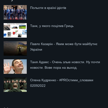
Польоти в країні ідіотів
Танк, у якого поцілив Гриць
Павло Казарін - Яким може бути майбутнє
України
Таня Адамс - Очень злые новости. Ну почти
новости. Вове пора на выход.
Олена Кудренко - #PROстими_словами
02092022