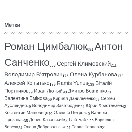
Метки
Роман Цимбалюк
Антон
681
Санченко
Сергей Климовский
653
211
Володимир В’ятрович
Олена Курбанова
176
172
Алексей Копытько
Ramis Yunus
Віталій
139
138
Портников
Иван Лютый
Дмитро Вовнянко
99
98
73
Валентина Емінова
Кирилл Данильченко
Сергей
59
52
Ауслендер
Володимир Завгородній
Юрий Христензен
49
42
42
Костянтин Машовець
Олексій Петров
Валерій
40
40
Прозапас
Денис Казанский
Гліб Бабіч
Борислав
35
34
29
Береза
Олена Добровольська
Тарас Чорновіл
24
21
21