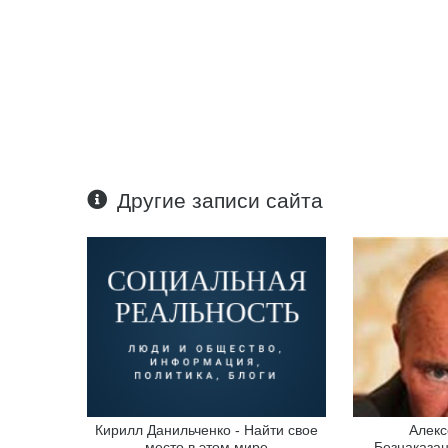
Другие записи сайта
Кирилл Данильченко - Найти свое
Алекс
место в этом мире
Безнаказан