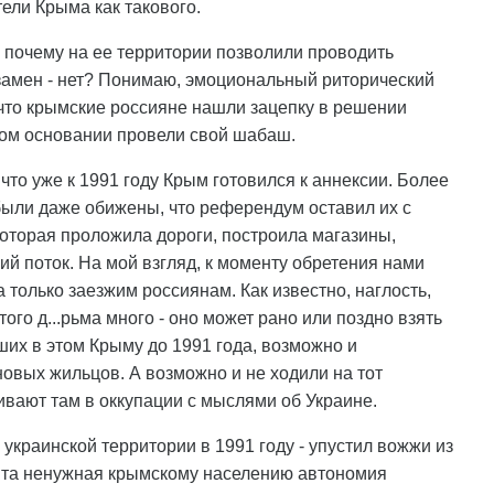
ели Крыма как такового.
о почему на ее территории позволили проводить
взамен - нет? Понимаю, эмоциональный риторический
, что крымские россияне нашли зацепку в решении
этом основании провели свой шабаш.
то уже к 1991 году Крым готовился к аннексии. Более
 были даже обижены, что референдум оставил их с
которая проложила дороги, построила магазины,
ий поток. На мой взгляд, к моменту обретения нами
 только заезжим россиянам. Как известно, наглость,
того д...рьма много - оно может рано или поздно взять
ших в этом Крыму до 1991 года, возможно и
новых жильцов. А возможно и не ходили на тот
вают там в оккупации с мыслями об Украине.
украинской территории в 1991 году - упустил вожжи из
и та ненужная крымскому населению автономия