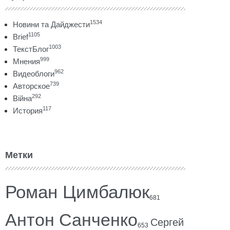
1534
Новини та Дайджести
1105
Brief
1003
ТекстБлог
999
Мнения
962
Видеоблоги
739
Авторское
292
Війна
117
История
Метки
Роман Цимбалюк
681
Антон Санченко
Сергей
653