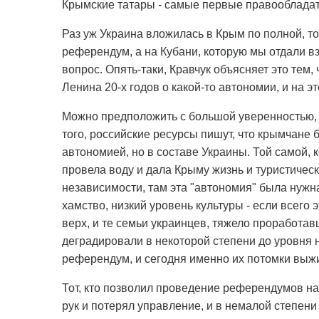
Крымские татары - самые первые правообладат
Раз уж Украина вложилась в Крым по полной, т
референдум, а на Кубани, которую мы отдали 
вопрос. Опять-таки, Кравчук объясняет это тем
Ленина 20-х годов о какой-то автономии, и на 
Можно предположить с большой уверенностью, ч
того, российские ресурсы пишут, что крымчане
автономией, но в составе Украины. Той самой, 
провела воду и дала Крыму жизнь и туристическ
независимости, там эта "автономия" была нужна
хамство, низкий уровень культуры - если всего э
верх, и те семьи украинцев, тяжело проработав
деградировали в некоторой степени до уровня 
референдум, и сегодня именно их потомки выжи
Тот, кто позволил проведение референдумов на 
рук и потерял управление, и в немалой степен