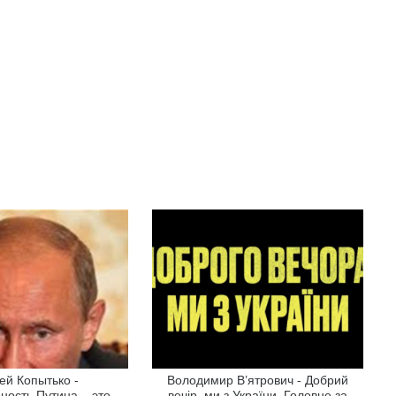
ей Копытько -
Володимир В’ятрович - Добрий
ность Путина – это
вечір, ми з України. Головне за