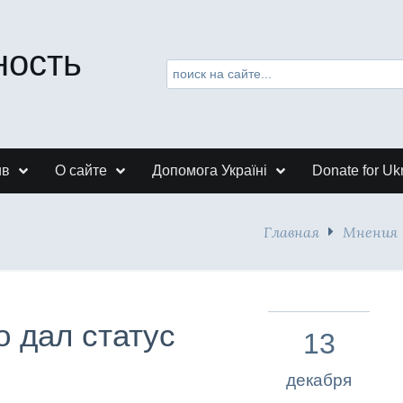
ность
ив
О сайте
Допомога Україні
Donate for Uk
Главная
Мнения
о дал статус
13
декабря