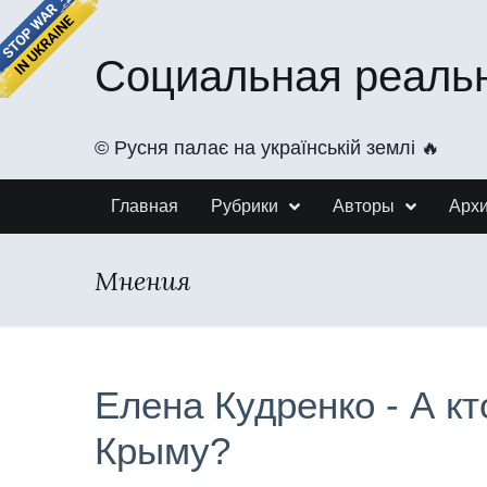
Социальная реаль
©️ Русня палає на українській землі 🔥
Главная
Рубрики
Авторы
Арх
Мнения
Елена Кудренко - А кт
Крыму?