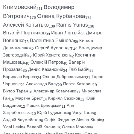
Климовский
Володимир
211
В’ятрович
Олена Курбанова
176
172
Алексей Копытько
Ramis Yunus
139
138
Віталій Портников
Иван Лютый
Дмитро
99
98
Вовнянко
Валентина Емінова
Кирилл
73
59
Данильченко
Сергей Ауслендер
Володимир
52
49
Завгородній
Юрий Христензен
Костянтин
42
42
Машовець
Олексій Петров
Валерій
40
40
Прозапас
Денис Казанский
Гліб Бабіч
35
34
29
Борислав Береза
Олена Добровольська
Тарас
24
21
Чорновіл
Александр Балу
Павел Казарин
21
20
19
Віктор Таран
Александр Коваленко
Мирослав
18
17
Гай
Мартин Брест
Кирилл Сазонов
Юрій
16
14
12
Богданов
Фашик Донецький
Агія
12
11
Загребельська
Юрій Гудименко
Vasyl Taras
10
9
8
Андрій Баумейстер
Софія Федина
Alesha Stupin
8
7
5
Yigal Levin
Валерій Калниш
Олена Монова
5
5
5
Александр Кушнарь
Михайло Подоляк
Олена