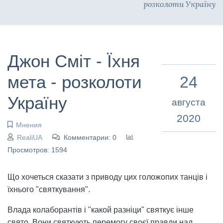
розколоти Україну
Джон Сміт - Їхня
мета - розколоти
24
Україну
августа
2020
Мнения
RealiUA
Комментарии: 0
Просмотров: 1594
Що хочеться сказати з приводу цих голожопих танців і
їхнього "святкування".
Влада колаборантів і "какой разніци" святкує інше
свято. Вони святкують перемогу своєї правди над