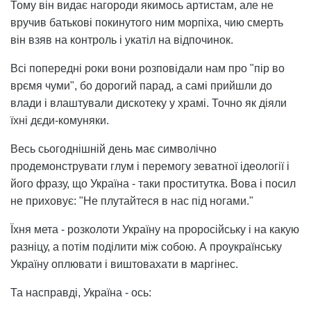
Тому він видає нагороди якимось артистам, але не
вручив батькові покинутого ним морпіха, чию смерть
він взяв на контроль і укатіл на відпочинок.
Всі попередні роки вони розповідали нам про "пір во
врємя чуми", бо дорогий парад, а самі прийшли до
влади і влаштували дискотеку у храмі. Точно як діяли
їхні дєди-комуняки.
Весь сьогоднішній день має символічно
продемонструвати глум і перемогу зеватної ідеології і
його фразу, що Україна - таки проститутка. Вова і посил
не приховує: "Не плутайтеся в нас під ногами."
Їхня мета - розколоти Україну на проросійську і на какую
разніцу, а потім поділити між собою. А проукраїнську
Україну оплювати і виштовахати в маргінес.
Та насправді, Україна - ось: