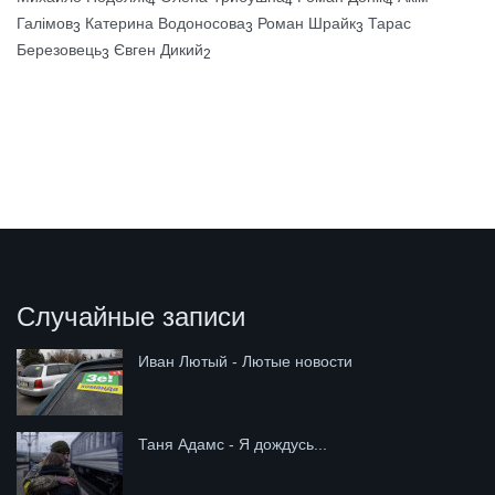
4
4
4
Галімов
Катерина Водоносова
Роман Шрайк
Тарас
3
3
3
Березовець
Євген Дикий
3
2
Случайные записи
Иван Лютый - Лютые новости
Таня Адамс - Я дождусь...