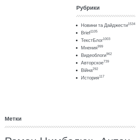
Рубрики
1534
Новини та Дайджести
1105
Brief
1003
ТекстБлог
999
Мнения
962
Видеоблоги
739
Авторское
292
Війна
117
История
Метки