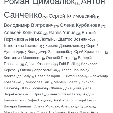
Роман Цимбалюк
Антон
681
Санченко
Сергей Климовский
653
211
Володимир В’ятрович
Олена Курбанова
176
172
Алексей Копытько
Ramis Yunus
Віталій
139
138
Портников
Иван Лютый
Дмитро Вовнянко
99
98
73
Валентина Емінова
Кирилл Данильченко
Сергей
59
52
Ауслендер
Володимир Завгородній
Юрий Христензен
49
42
42
Костянтин Машовець
Олексій Петров
Валерій
40
40
Прозапас
Денис Казанский
Гліб Бабіч
Борислав
35
34
29
Береза
Олена Добровольська
Тарас Чорновіл
24
21
21
Александр Балу
Павел Казарин
Віктор Таран
Александр
20
19
18
Коваленко
Мирослав Гай
Мартин Брест
Кирилл
17
16
14
Сазонов
Юрій Богданов
Фашик Донецький
Агія
12
12
11
Загребельська
Юрій Гудименко
Vasyl Taras
Андрій
10
9
8
Баумейстер
Софія Федина
Alesha Stupin
Yigal Levin
8
7
5
5
Валерій Калниш
Олена Монова
Александр Кушнарь
5
5
4
Михайло Подоляк
Олена Трибушна
Роман Донік
Акім