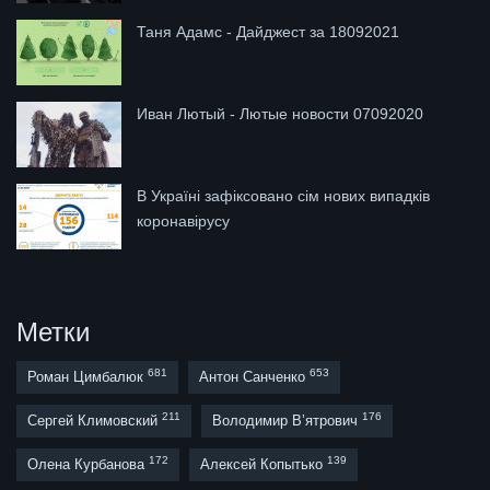
Таня Адамс - Дайджест за 18092021
Иван Лютый - Лютые новости 07092020
В Україні зафіксовано сім нових випадків
коронавірусу
Метки
681
653
Роман Цимбалюк
Антон Санченко
211
176
Сергей Климовский
Володимир В’ятрович
172
139
Олена Курбанова
Алексей Копытько