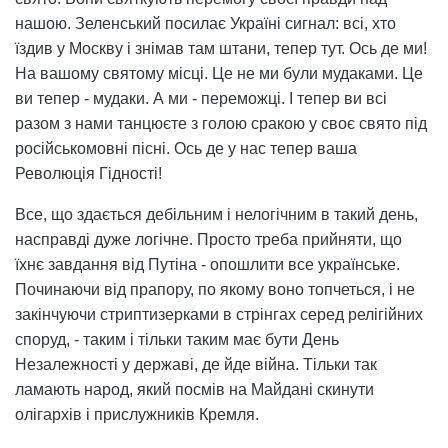
нашою. Зеленський посилає Україні сигнал: всі, хто
їздив у Москву і знімав там штани, тепер тут. Ось де ми!
На вашому святому місці. Це не ми були мудаками. Це
ви тепер - мудаки. А ми - переможці. І тепер ви всі
разом з нами танцюєте з голою сракою у своє свято під
російськомовні пісні. Ось де у нас тепер ваша
Революція Гідності!
Все, що здається дебільним і нелогічним в такий день,
насправді дуже логічне. Просто треба прийняти, що
їхнє завдання від Путіна - опошлити все українське.
Починаючи від прапору, по якому воно топчеться, і не
закінчуючи стриптизерками в стрінгах серед релігійних
споруд, - таким і тільки таким має бути День
Незалежності у державі, де йде війна. Тільки так
ламають народ, який посмів на Майдані скинути
олігархів і прислужників Кремля.