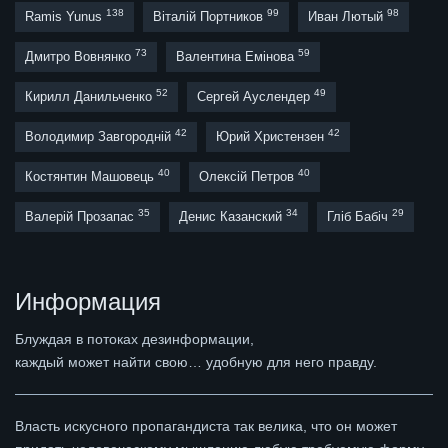
138
99
98
Ramis Yunus
Віталій Портников
Иван Лютый
73
59
Дмитро Вовнянко
Валентина Емінова
52
49
Кирилл Данильченко
Сергей Ауслендер
42
42
Володимир Завгородній
Юрий Христензен
40
40
Костянтин Машовець
Олексій Петров
35
34
29
Валерій Прозапас
Денис Казанский
Гліб Бабіч
Информация
Блуждая в потоках дезинформации,
каждый может найти свою… удобную для него правду.
Власть искусного пропагандиста так велика, что он может