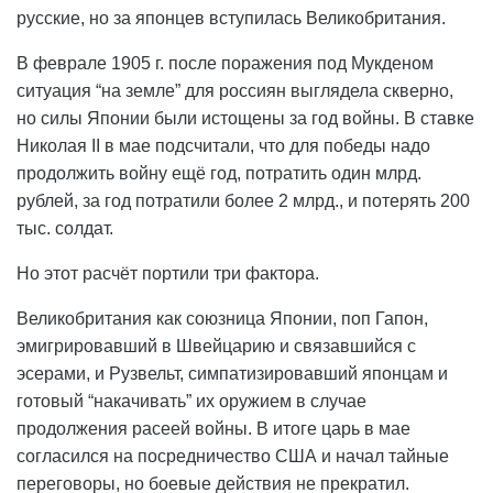
русские, но за японцев вступилась Великобритания.
В феврале 1905 г. после поражения под Мукденом
ситуация “на земле” для россиян выглядела скверно,
но силы Японии были истощены за год войны. В ставке
Николая II в мае подсчитали, что для победы надо
продолжить войну ещё год, потратить один млрд.
рублей, за год потратили более 2 млрд., и потерять 200
тыс. солдат.
Но этот расчёт портили три фактора.
Великобритания как союзница Японии, поп Гапон,
эмигрировавший в Швейцарию и связавшийся с
эсерами, и Рузвельт, симпатизировавший японцам и
готовый “накачивать” их оружием в случае
продолжения расеей войны. В итоге царь в мае
согласился на посредничество США и начал тайные
переговоры, но боевые действия не прекратил.