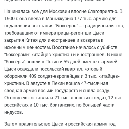
Начиналась всё для Московии вполне благоприятно. В
1900 г. она ввела в Маньчжурию 177 тыс. армию для
подавления восстания “Боксёров” – традиционалистов,
требовавших от императрицы-регентши Цыси
закрытия Китая для иностранцев и возврата к
исконным ценностям. Восстание началось с убийств
“боксёрами” китайцев-христиан и иностранцев. В июне
“боксёры” вошли в Пекин и 55 дней вместе с армией
Цыси осаждали посольский квартал, который
обороняли 409 солдат-европейцев и 3 тыс. китайцев-
христиан. В августе в Пекин вошла 47-тысячная
сводная армия восьми государств и сняла осаду.
Основу ею составляла 21 тыс. японских солдат, 12 тыс.
российских и 10 тыс. британских, по большей части
индусов.
Затем правительство Цыси и российская армия год