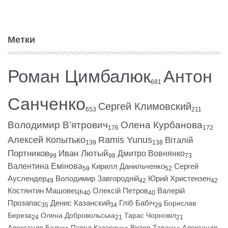
Метки
Роман Цимбалюк
Антон
681
Санченко
Сергей Климовский
653
211
Володимир В’ятрович
Олена Курбанова
176
172
Алексей Копытько
Ramis Yunus
Віталій
139
138
Портников
Иван Лютый
Дмитро Вовнянко
99
98
73
Валентина Емінова
Кирилл Данильченко
Сергей
59
52
Ауслендер
Володимир Завгородній
Юрий Христензен
49
42
42
Костянтин Машовець
Олексій Петров
Валерій
40
40
Прозапас
Денис Казанский
Гліб Бабіч
Борислав
35
34
29
Береза
Олена Добровольська
Тарас Чорновіл
24
21
21
Александр Балу
Павел Казарин
Віктор Таран
Александр