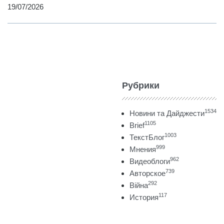
19/07/2026
Рубрики
1534
Новини та Дайджести
1105
Brief
1003
ТекстБлог
999
Мнения
962
Видеоблоги
739
Авторское
292
Війна
117
История