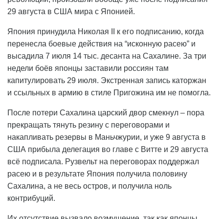
29 августа в США мира с Японией.
Япония принудила Николая II к его подписанию, когда
перенесла боевые действия на “исконную расею” и
высадила 7 июля 14 тыс. десанта на Сахалине. За три
недели боёв японцы заставили россиян там
капитулировать 29 июля. Экстренная запись каторжан
и ссыльных в армию в стиле Пригожина им не помогла.
После потери Сахалина царский двор смекнул – пора
прекращать тянуть резину с переговорами и
накапливать резервы в Маньчжурии, и уже 9 августа в
США прибыла делегация во главе с Витте и 29 августа
всё подписала. Рузвельт на переговорах поддержал
расею и в результате Япония получила половину
Сахалина, а не весь остров, и получила ноль
контрибуций.
Их отсутствие вызвало возмущение, так как японцы