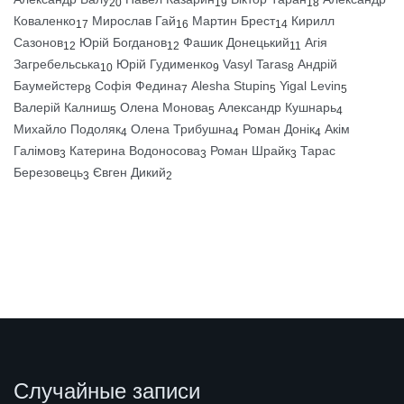
20
19
18
Коваленко
Мирослав Гай
Мартин Брест
Кирилл
17
16
14
Сазонов
Юрій Богданов
Фашик Донецький
Агія
12
12
11
Загребельська
Юрій Гудименко
Vasyl Taras
Андрій
10
9
8
Баумейстер
Софія Федина
Alesha Stupin
Yigal Levin
8
7
5
5
Валерій Калниш
Олена Монова
Александр Кушнарь
5
5
4
Михайло Подоляк
Олена Трибушна
Роман Донік
Акім
4
4
4
Галімов
Катерина Водоносова
Роман Шрайк
Тарас
3
3
3
Березовець
Євген Дикий
3
2
Случайные записи