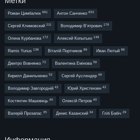
Метки
681
653
Роман Цимбалюк
Антон Санченко
211
176
Сергей Климовский
Володимир В’ятрович
172
139
Олена Курбанова
Алексей Копытько
138
99
98
Ramis Yunus
Віталій Портников
Иван Лютый
73
59
Дмитро Вовнянко
Валентина Емінова
52
49
Кирилл Данильченко
Сергей Ауслендер
42
42
Володимир Завгородній
Юрий Христензен
40
40
Костянтин Машовець
Олексій Петров
35
34
29
Валерій Прозапас
Денис Казанский
Гліб Бабіч
Информация