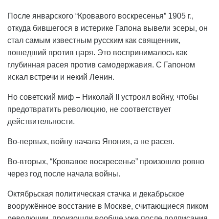
После январского “Кровавого воскресенья” 1905 г.,
откуда бившегося в истерике Гапона вывели эсеры, он
стал самым известным русским как священник,
пошедший против царя. Это воспринималось как
глубинная расея против самодержавия. С Гапоном
искал встречи и некий Ленин.
Но советский миф – Николай II устроил войну, чтобы
предотвратить революцию, не соответствует
действительности.
Во-первых, войну начала Япония, а не расея.
Во-вторых, “Кровавое воскресенье” произошло ровно
через год после начала войны.
Октябрьская политическая стачка и декабрьское
вооружённое восстание в Москве, считающиеся пиком
революции, произошли вообще уже после подписания