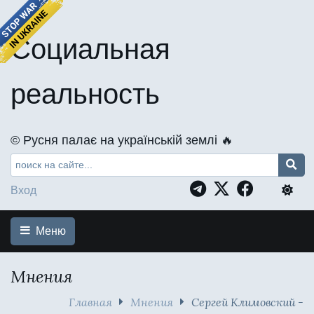
Социальная
реальность
©️ Русня палає на українській землі 🔥
Вход
Меню
Мнения
Главная
Мнения
Сергей Климовский -