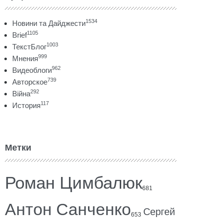
1534
Новини та Дайджести
1105
Brief
1003
ТекстБлог
999
Мнения
962
Видеоблоги
739
Авторское
292
Війна
117
История
Метки
Роман Цимбалюк
681
Антон Санченко
Сергей
653