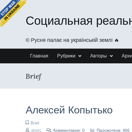
Социальная реаль
©️ Русня палає на українській землі 🔥
Главная
Рубрики
Авторы
Арх
Brief
Алексей Копытько
Brief
short
Комментарии: 0
Просмотров: 466