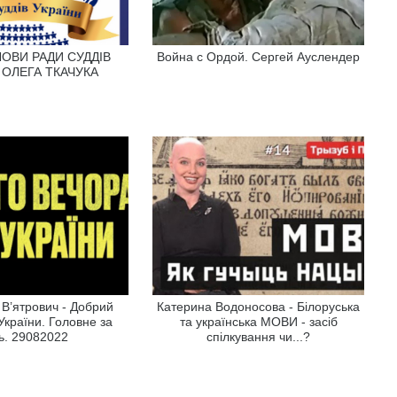
ЛОВИ РАДИ СУДДІВ
Война с Ордой. Сергей Ауслендер
 ОЛЕГА ТКАЧУКА
В’ятрович - Добрий
Катерина Водоносова - Білоруська
 України. Головне за
та українська МОВИ - засіб
ь. 29082022
спілкування чи...?