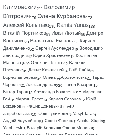
Климовский
Володимир
211
В’ятрович
Олена Курбанова
176
172
Алексей Копытько
Ramis Yunus
139
138
Віталій Портников
Иван Лютый
Дмитро
99
98
Вовнянко
Валентина Емінова
Кирилл
73
59
Данильченко
Сергей Ауслендер
Володимир
52
49
Завгородній
Юрий Христензен
Костянтин
42
42
Машовець
Олексій Петров
Валерій
40
40
Прозапас
Денис Казанский
Гліб Бабіч
35
34
29
Борислав Береза
Олена Добровольська
Тарас
24
21
Чорновіл
Александр Балу
Павел Казарин
21
20
19
Віктор Таран
Александр Коваленко
Мирослав
18
17
Гай
Мартин Брест
Кирилл Сазонов
Юрій
16
14
12
Богданов
Фашик Донецький
Агія
12
11
Загребельська
Юрій Гудименко
Vasyl Taras
10
9
8
Андрій Баумейстер
Софія Федина
Alesha Stupin
8
7
5
Yigal Levin
Валерій Калниш
Олена Монова
5
5
5
Александр Кушнарь
Михайло Подоляк
Олена