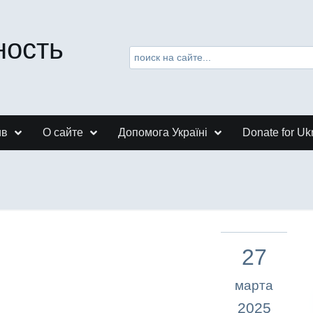
ность
ив
О сайте
Допомога Україні
Donate for Uk
27
марта
2025