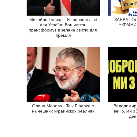
Михайло Гончар - Як червоні лінії
ЗАЯВА ГО
для України Вашингтон
УКРАЇНИ
трансформує в зелене світло для
Кремля
Олена Монова - Talk Finance о
Володимир 
нынешних украинских реалиях
вечір, ми з
ден