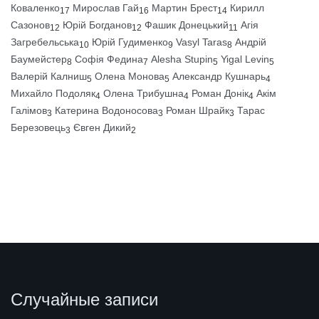
Коваленко
Мирослав Гай
Мартин Брест
Кирилл
17
16
14
Сазонов
Юрій Богданов
Фашик Донецький
Агія
12
12
11
Загребельська
Юрій Гудименко
Vasyl Taras
Андрій
10
9
8
Баумейстер
Софія Федина
Alesha Stupin
Yigal Levin
8
7
5
5
Валерій Калниш
Олена Монова
Александр Кушнарь
5
5
4
Михайло Подоляк
Олена Трибушна
Роман Донік
Акім
4
4
4
Галімов
Катерина Водоносова
Роман Шрайк
Тарас
3
3
3
Березовець
Євген Дикий
3
2
Случайные записи