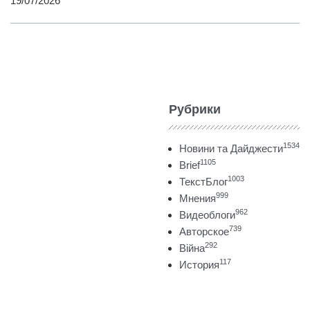
19/07/2026
Рубрики
1534
Новини та Дайджести
1105
Brief
1003
ТекстБлог
999
Мнения
962
Видеоблоги
739
Авторское
292
Війна
117
История