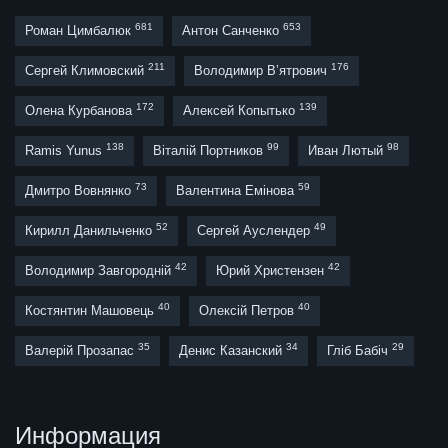
681
653
Роман Цимбалюк
Антон Санченко
211
176
Сергей Климовский
Володимир В’ятрович
172
139
Олена Курбанова
Алексей Копытько
138
99
98
Ramis Yunus
Віталій Портников
Иван Лютый
73
59
Дмитро Вовнянко
Валентина Емінова
52
49
Кирилл Данильченко
Сергей Ауслендер
42
42
Володимир Завгородній
Юрий Христензен
40
40
Костянтин Машовець
Олексій Петров
35
34
29
Валерій Прозапас
Денис Казанский
Гліб Бабіч
Информация