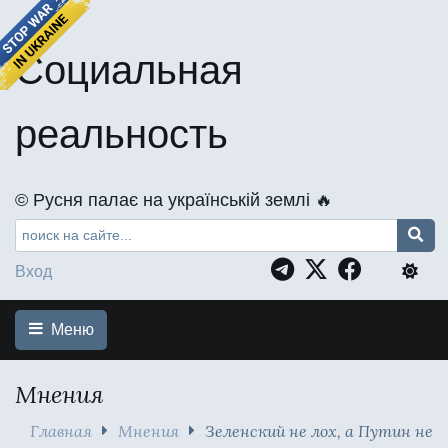
Социальная
реальность
©️ Русня палає на українській землі 🔥
Вход
Меню
Мнения
Главная
Мнения
Зеленский не лох, а Путин не