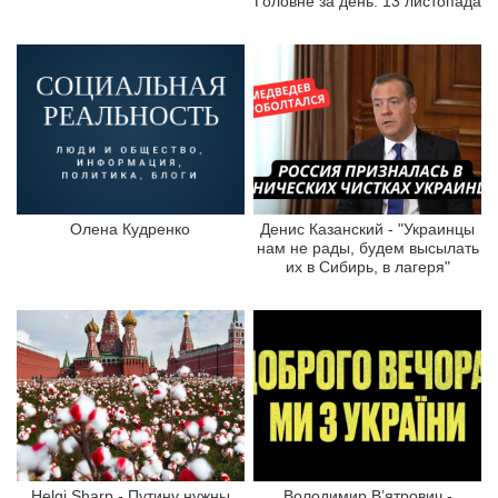
Головне за день. 13 листопада
Олена Кудренко
Денис Казанский - "Украинцы
нам не рады, будем высылать
их в Сибирь, в лагеря"
Helgi Sharp - Путину нужны
Володимир В’ятрович -