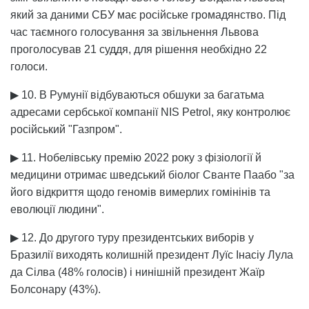
який за даними СБУ має російське громадянство. Під
час таємного голосування за звільнення Львова
проголосував 21 суддя, для рішення необхідно 22
голоси.
▶ 10. В Румунії відбуваються обшуки за багатьма
адресами сербської компанії NIS Petrol, яку контролює
російський "Газпром".
▶ 11. Нобелівську премію 2022 року з фізіології й
медицини отримає шведський біолог Сванте Паабо "за
його відкриття щодо геномів вимерлих гомінінів та
еволюції людини".
▶ 12. До другого туру президентських виборів у
Бразилії виходять колишній президент Луїс Інасіу Лула
да Сілва (48% голосів) і нинішній президент Жаїр
Болсонару (43%).