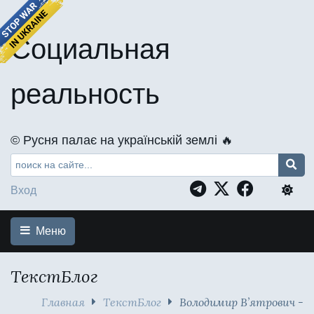
Социальная
реальность
©️ Русня палає на українській землі 🔥
Вход
Меню
ТекстБлог
Главная
ТекстБлог
Володимир В’ятрович -