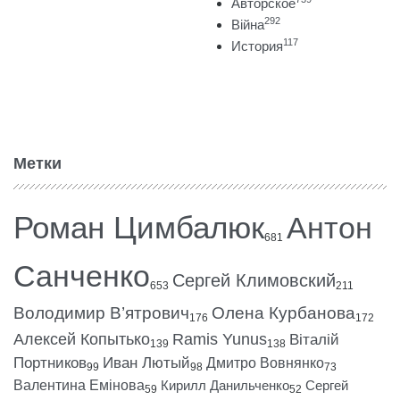
Авторское
292
Війна
117
История
Метки
Роман Цимбалюк
Антон
681
Санченко
Сергей Климовский
653
211
Володимир В’ятрович
Олена Курбанова
176
172
Алексей Копытько
Ramis Yunus
Віталій
139
138
Портников
Иван Лютый
Дмитро Вовнянко
99
98
73
Валентина Емінова
Кирилл Данильченко
Сергей
59
52