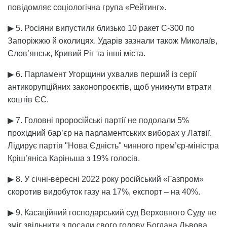
повідомляє соціологічна група «Рейтинг».
▶ 5. Росіяни випустили близько 10 ракет С-300 по
Запоріжжю й околицях. Ударів зазнали також Миколаїв,
Слов’янськ, Кривий Ріг та інші міста.
▶ 6. Парламент Угорщини ухвалив перший із серії
антикорупційних законопроєктів, щоб уникнути втрати
коштів ЄС.
▶ 7. Головні проросійські партії не подолали 5%
прохідний бар’єр на парламентських виборах у Латвії.
Лідирує партія "Нова Єдність" чинного прем’єр-міністра
Кріш’яніса Каріньша з 19% голосів.
▶ 8. У січні-вересні 2022 року російський «Газпром»
скоротив видобуток газу на 17%, експорт – на 40%.
▶ 9. Касаційний господарський суд Верховного Суду не
зміг звільнити з посади свого голову Богдана Львова,