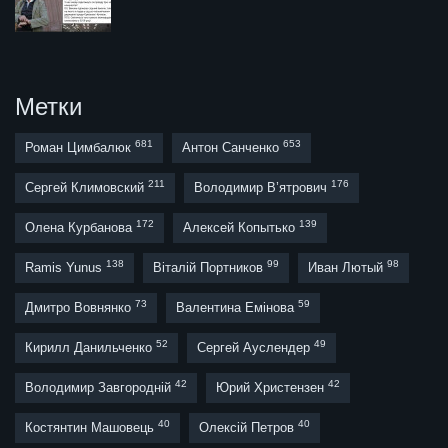
Метки
681
653
Роман Цимбалюк
Антон Санченко
211
176
Сергей Климовский
Володимир В’ятрович
172
139
Олена Курбанова
Алексей Копытько
138
99
98
Ramis Yunus
Віталій Портников
Иван Лютый
73
59
Дмитро Вовнянко
Валентина Емінова
52
49
Кирилл Данильченко
Сергей Ауслендер
42
42
Володимир Завгородній
Юрий Христензен
40
40
Костянтин Машовець
Олексій Петров