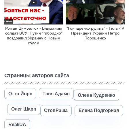
Роман Цимбалюк - Вниманию
"Гончаренко рулить" - Гість - V
солдат ВСУ: Путин "гибридно"
Президент України Петро
поздравил Украину с Новым
Порошенко
годом
Страницы авторов сайта
Отто Йорк
Таня Адамс
Олена Кудренко
Олег Шарп
СтопРаша
Елена Подгорная
RealiUA