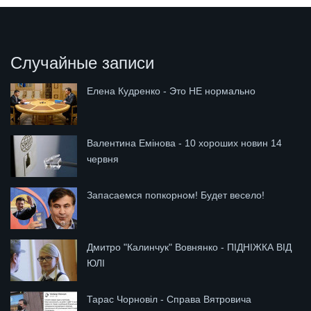
Случайные записи
Елена Кудренко - Это НЕ нормально
Валентина Емінова - 10 хороших новин 14
червня
Запасаемся попкорном! Будет весело!
Дмитро "Калинчук" Вовнянко - ПІДНІЖКА ВІД
ЮЛІ
Тарас Чорновіл - Справа Вятровича