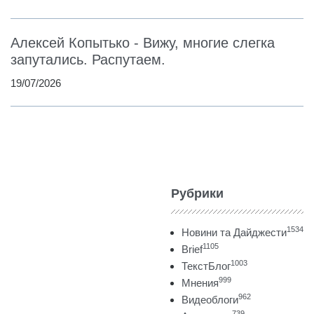
Алексей Копытько - Вижу, многие слегка
запутались. Распутаем.
19/07/2026
Рубрики
1534
Новини та Дайджести
1105
Brief
1003
ТекстБлог
999
Мнения
962
Видеоблоги
739