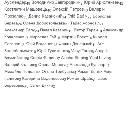
Ауслендер
Володимир Завгородній
Юрий Христензен
49
42
42
Костянтин Машовець
Олексій Петров
Валерій
40
40
Прозапас
Денис Казанский
Гліб Бабіч
Борислав
35
34
29
Береза
Олена Добровольська
Тарас Чорновіл
24
21
21
Александр Балу
Павел Казарин
Віктор Таран
Александр
20
19
18
Коваленко
Мирослав Гай
Мартин Брест
Кирилл
17
16
14
Сазонов
Юрій Богданов
Фашик Донецький
Агія
12
12
11
Загребельська
Юрій Гудименко
Vasyl Taras
Андрій
10
9
8
Баумейстер
Софія Федина
Alesha Stupin
Yigal Levin
8
7
5
5
Валерій Калниш
Олена Монова
Александр Кушнарь
5
5
4
Михайло Подоляк
Олена Трибушна
Роман Донік
Акім
4
4
4
Галімов
Катерина Водоносова
Роман Шрайк
Тарас
3
3
3
Березовець
Євген Дикий
3
2