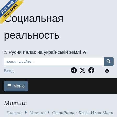
Социальная
реальность
©️ Русня палає на українській землі 🔥
Вход
Меню
Мнения
Главная
Мнения
СтопРаша - Когда Илон Маск