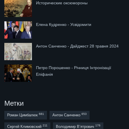
Исторические оксюмороны
Елена Кудренко - Усвідомити
Антон Санченко - Дайджест 28 травня 2024
Петро Порошенко - Річниця Інтронізації
Епіфанія
Метки
681
653
Роман Цимбалюк
Антон Санченко
211
176
Сергей Климовский
Володимир В’ятрович