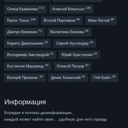
172
139
Олена Курбанова
Алексей Копытько
138
99
98
Ramis Yunus
Віталій Портников
Иван Лютый
73
59
Дмитро Вовнянко
Валентина Емінова
52
49
Кирилл Данильченко
Сергей Ауслендер
42
42
Володимир Завгородній
Юрий Христензен
40
40
Костянтин Машовець
Олексій Петров
35
34
29
Валерій Прозапас
Денис Казанский
Гліб Бабіч
Информация
Блуждая в потоках дезинформации,
каждый может найти свою… удобную для него правду.