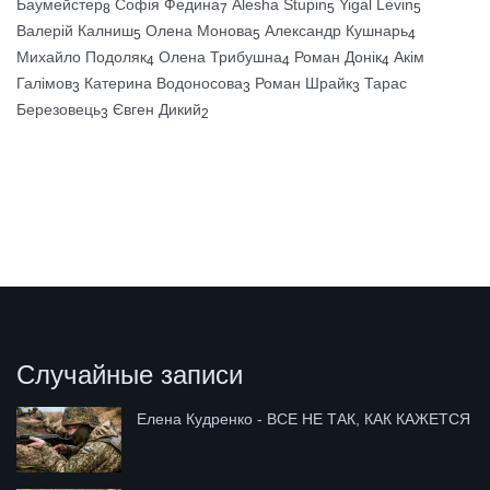
Баумейстер
Софія Федина
Alesha Stupin
Yigal Levin
8
7
5
5
Валерій Калниш
Олена Монова
Александр Кушнарь
5
5
4
Михайло Подоляк
Олена Трибушна
Роман Донік
Акім
4
4
4
Галімов
Катерина Водоносова
Роман Шрайк
Тарас
3
3
3
Березовець
Євген Дикий
3
2
Случайные записи
Елена Кудренко - ВСЕ НЕ ТАК, КАК КАЖЕТСЯ