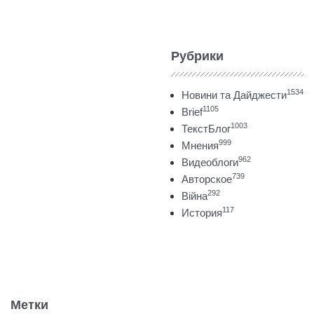
Рубрики
1534
Новини та Дайджести
1105
Brief
1003
ТекстБлог
999
Мнения
962
Видеоблоги
739
Авторское
292
Війна
117
История
Метки