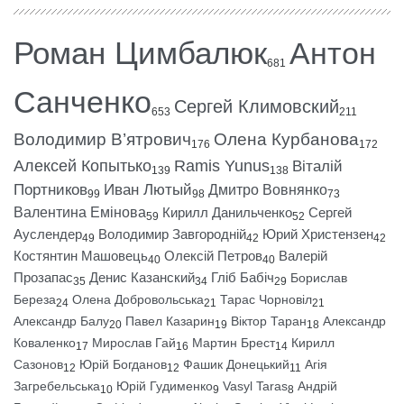
Роман Цимбалюк
Антон
681
Санченко
Сергей Климовский
653
211
Володимир В’ятрович
Олена Курбанова
176
172
Алексей Копытько
Ramis Yunus
Віталій
139
138
Портников
Иван Лютый
Дмитро Вовнянко
99
98
73
Валентина Емінова
Кирилл Данильченко
Сергей
59
52
Ауслендер
Володимир Завгородній
Юрий Христензен
49
42
42
Костянтин Машовець
Олексій Петров
Валерій
40
40
Прозапас
Денис Казанский
Гліб Бабіч
Борислав
35
34
29
Береза
Олена Добровольська
Тарас Чорновіл
24
21
21
Александр Балу
Павел Казарин
Віктор Таран
Александр
20
19
18
Коваленко
Мирослав Гай
Мартин Брест
Кирилл
17
16
14
Сазонов
Юрій Богданов
Фашик Донецький
Агія
12
12
11
Загребельська
Юрій Гудименко
Vasyl Taras
Андрій
10
9
8