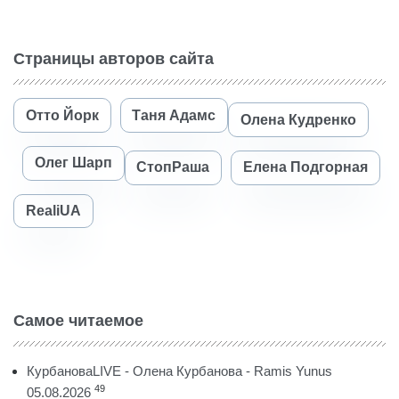
Страницы авторов сайта
Отто Йорк
Таня Адамс
Олена Кудренко
Олег Шарп
СтопРаша
Елена Подгорная
RealiUA
Самое читаемое
КурбановаLIVE - Олена Курбанова - Ramis Yunus
49
05.08.2026