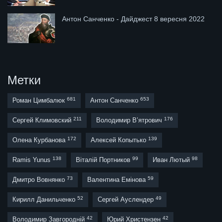
Антон Санченко - Дайджест 8 вересня 2022
Метки
681
653
Роман Цимбалюк
Антон Санченко
211
176
Сергей Климовский
Володимир В’ятрович
172
139
Олена Курбанова
Алексей Копытько
138
99
98
Ramis Yunus
Віталій Портников
Иван Лютый
73
59
Дмитро Вовнянко
Валентина Емінова
52
49
Кирилл Данильченко
Сергей Ауслендер
42
42
Володимир Завгородній
Юрий Христензен