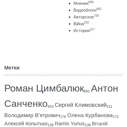
999
Мнения
962
Видеоблоги
739
Авторское
292
Війна
117
История
Метки
Роман Цимбалюк
Антон
681
Санченко
Сергей Климовский
653
211
Володимир В’ятрович
Олена Курбанова
176
172
Алексей Копытько
Ramis Yunus
Віталій
139
138