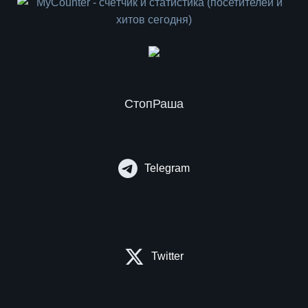
СтопРаша
Telegram
Twitter