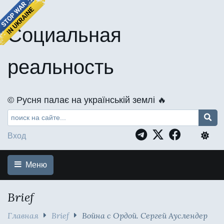
Социальная
реальность
©️ Русня палає на українській землі 🔥
Вход
Меню
Brief
Главная
Brief
Война с Ордой. Сергей Ауслендер