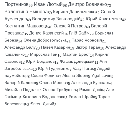
Портников
Иван Лютый
Дмитро Вовнянко
99
98
73
Валентина Емінова
Кирилл Данильченко
Сергей
59
52
Ауслендер
Володимир Завгородній
Юрий Христензен
49
42
42
Костянтин Машовець
Олексій Петров
Валерій
40
40
Прозапас
Денис Казанский
Гліб Бабіч
Борислав
35
34
29
Береза
Олена Добровольська
Тарас Чорновіл
24
21
21
Александр Балу
Павел Казарин
Віктор Таран
Александр
20
19
18
Коваленко
Мирослав Гай
Мартин Брест
Кирилл
17
16
14
Сазонов
Юрій Богданов
Фашик Донецький
Агія
12
12
11
Загребельська
Юрій Гудименко
Vasyl Taras
Андрій
10
9
8
Баумейстер
Софія Федина
Alesha Stupin
Yigal Levin
8
7
5
5
Валерій Калниш
Олена Монова
Александр Кушнарь
5
5
4
Михайло Подоляк
Олена Трибушна
Роман Донік
Акім
4
4
4
Галімов
Катерина Водоносова
Роман Шрайк
Тарас
3
3
3
Березовець
Євген Дикий
3
2