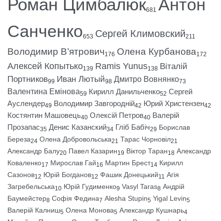
Роман Цимбалюк
Антон
681
Санченко
Сергей Климовский
653
211
Володимир В’ятрович
Олена Курбанова
176
172
Алексей Копытько
Ramis Yunus
Віталій
139
138
Портников
Иван Лютый
Дмитро Вовнянко
99
98
73
Валентина Емінова
Кирилл Данильченко
Сергей
59
52
Ауслендер
Володимир Завгородній
Юрий Христензен
49
42
42
Костянтин Машовець
Олексій Петров
Валерій
40
40
Прозапас
Денис Казанский
Гліб Бабіч
Борислав
35
34
29
Береза
Олена Добровольська
Тарас Чорновіл
24
21
21
Александр Балу
Павел Казарин
Віктор Таран
Александр
20
19
18
Коваленко
Мирослав Гай
Мартин Брест
Кирилл
17
16
14
Сазонов
Юрій Богданов
Фашик Донецький
Агія
12
12
11
Загребельська
Юрій Гудименко
Vasyl Taras
Андрій
10
9
8
Баумейстер
Софія Федина
Alesha Stupin
Yigal Levin
8
7
5
5
Валерій Калниш
Олена Монова
Александр Кушнарь
5
5
4