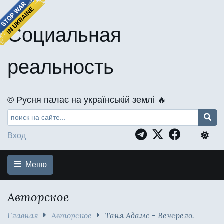
Социальная
реальность
©️ Русня палає на українській землі 🔥
Вход
Меню
Авторское
Главная
Авторское
Таня Адамс - Вечерело.