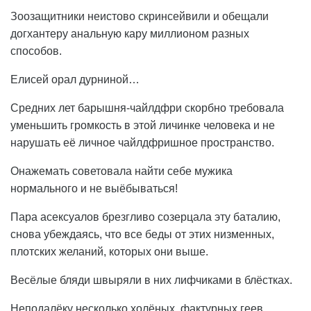
Зоозащитники неистово скринсейвили и обещали
догхантеру анальную кару миллионом разных
способов.
Елисей орал дурниной…
Средних лет барышня-чайлдфри скорбно требовала
уменьшить громкость в этой личинке человека и не
нарушать её личное чайлдфришное пространство.
Онажемать советовала найти себе мужика
нормального и не выёбываться!
Пара асексуалов брезгливо созерцала эту баталию,
снова убеждаясь, что все беды от этих низменных,
плотских желаний, которых они выше.
Весёлые бляди швыряли в них лифчиками в блёстках.
Неподалёку несколько холёных, фактурных геев