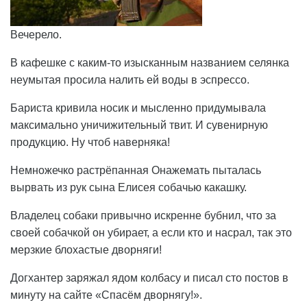
Вечерело.
В кафешке с каким-то изысканным названием селянка
неумытая просила налить ей воды в эспрессо.
Бариста кривила носик и мысленно придумывала
максимально уничижительный твит. И сувенирную
продукцию. Ну чтоб наверняка!
Немножечко растрёпанная Онажемать пыталась
вырвать из рук сына Елисея собачью какашку.
Владелец собаки привычно искренне бубнил, что за
своей собачкой он убирает, а если кто и насрал, так это
мерзкие блохастые дворняги!
Догхантер заряжал ядом колбасу и писал сто постов в
минуту на сайте «Спасём дворнягу!».