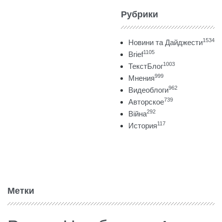
Рубрики
1534
Новини та Дайджести
1105
Brief
1003
ТекстБлог
999
Мнения
962
Видеоблоги
739
Авторское
292
Війна
117
История
Метки