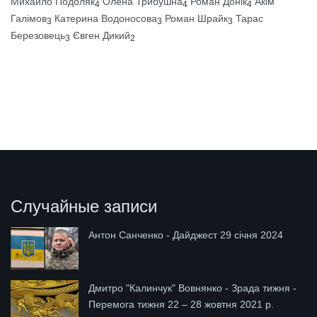
Михайло Подоляк
Олена Трибушна
Роман Донік
Акім
4
4
4
Галімов
Катерина Водоносова
Роман Шрайк
Тарас
3
3
3
Березовець
Євген Дикий
3
2
Случайные записи
Антон Санченко - Дайджест 29 січня 2024
Дмитро "Калинчук" Вовнянко - Зрада тижня -
Перемога тижня 22 – 28 жовтня 2021 р.