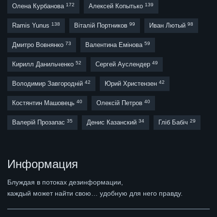
172
139
Олена Курбанова
Алексей Копытько
138
99
98
Ramis Yunus
Віталій Портников
Иван Лютый
73
59
Дмитро Вовнянко
Валентина Емінова
52
49
Кирилл Данильченко
Сергей Ауслендер
42
42
Володимир Завгородній
Юрий Христензен
40
40
Костянтин Машовець
Олексій Петров
35
34
29
Валерій Прозапас
Денис Казанский
Гліб Бабіч
Информация
Блуждая в потоках дезинформации,
каждый может найти свою… удобную для него правду.