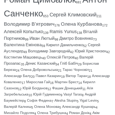
681
Санченко
Сергей Климовский
653
211
Володимир В’ятрович
Олена Курбанова
176
172
Алексей Копытько
Ramis Yunus
Віталій
139
138
Портников
Иван Лютый
Дмитро Вовнянко
99
98
73
Валентина Емінова
Кирилл Данильченко
Сергей
59
52
Ауслендер
Володимир Завгородній
Юрий Христензен
49
42
42
Костянтин Машовець
Олексій Петров
Валерій
40
40
Прозапас
Денис Казанский
Гліб Бабіч
Борислав
35
34
29
Береза
Олена Добровольська
Тарас Чорновіл
24
21
21
Александр Балу
Павел Казарин
Віктор Таран
Александр
20
19
18
Коваленко
Мирослав Гай
Мартин Брест
Кирилл
17
16
14
Сазонов
Юрій Богданов
Фашик Донецький
Агія
12
12
11
Загребельська
Юрій Гудименко
Vasyl Taras
Андрій
10
9
8
Баумейстер
Софія Федина
Alesha Stupin
Yigal Levin
8
7
5
5
Валерій Калниш
Олена Монова
Александр Кушнарь
5
5
4
Михайло Подоляк
Олена Трибушна
Роман Донік
Акім
4
4
4