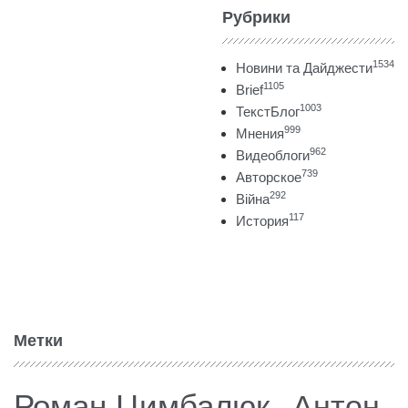
Рубрики
1534
Новини та Дайджести
1105
Brief
1003
ТекстБлог
999
Мнения
962
Видеоблоги
739
Авторское
292
Війна
117
История
Метки
Роман Цимбалюк
Антон