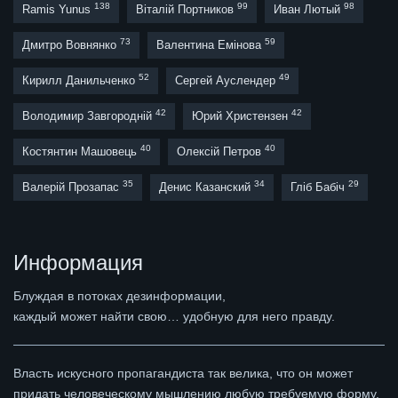
138
99
98
Ramis Yunus
Віталій Портников
Иван Лютый
73
59
Дмитро Вовнянко
Валентина Емінова
52
49
Кирилл Данильченко
Сергей Ауслендер
42
42
Володимир Завгородній
Юрий Христензен
40
40
Костянтин Машовець
Олексій Петров
35
34
29
Валерій Прозапас
Денис Казанский
Гліб Бабіч
Информация
Блуждая в потоках дезинформации,
каждый может найти свою… удобную для него правду.
Власть искусного пропагандиста так велика, что он может
придать человеческому мышлению любую требуемую форму,