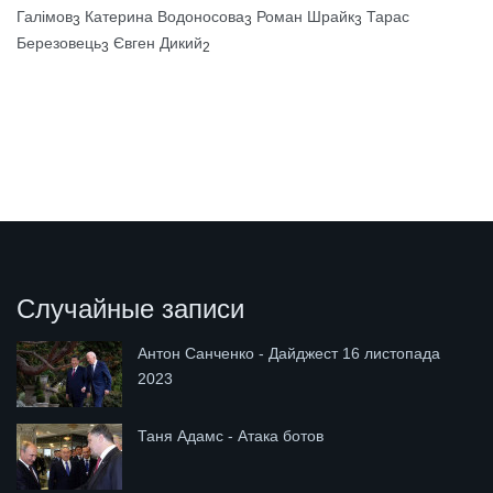
Галімов
Катерина Водоносова
Роман Шрайк
Тарас
3
3
3
Березовець
Євген Дикий
3
2
Случайные записи
Антон Санченко - Дайджест 16 листопада
2023
Таня Адамс - Атака ботов