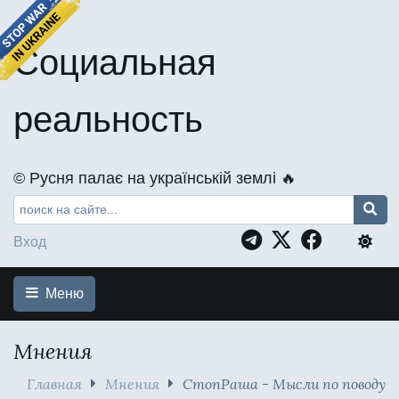
Социальная
реальность
©️ Русня палає на українській землі 🔥
Вход
Меню
Мнения
Главная
Мнения
СтопРаша - Мысли по поводу