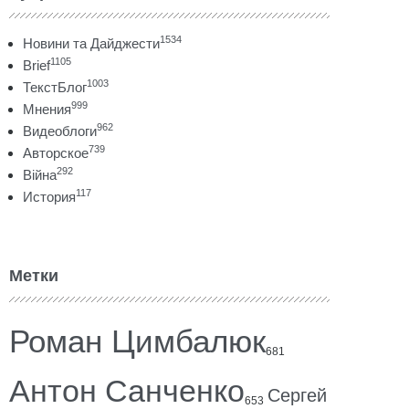
1534
Новини та Дайджести
1105
Brief
1003
ТекстБлог
999
Мнения
962
Видеоблоги
739
Авторское
292
Війна
117
История
Метки
Роман Цимбалюк
681
Антон Санченко
Сергей
653