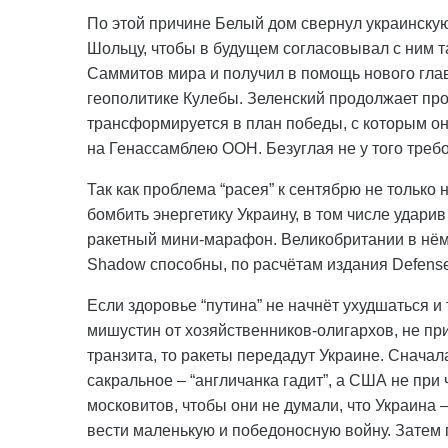
По этой причине Белый дом свернул украинскую
Шольцу, чтобы в будущем согласовывал с ним т
Саммитов мира и получил в помощь нового гла
геополитике Кулебы. Зеленский продолжает про
трансформируется в план победы, с которым он
на Генассамблею ООН. Безуглая не у того треб
Так как проблема “расея” к сентябрю не только 
бомбить энергетику Украину, в том числе удари
ракетный мини-марафон. Великобритании в нём 
Shadow способны, по расчётам издания Defense
Если здоровье “путина” не начнёт ухудшаться и
мишустин от хозяйственников-олигархов, не при
транзита, то ракеты передадут Украине. Снача
сакральное – “англичанка гадит”, а США не при
московитов, чтобы они не думали, что Украина –
вести маленькую и победоносную войну. Затем