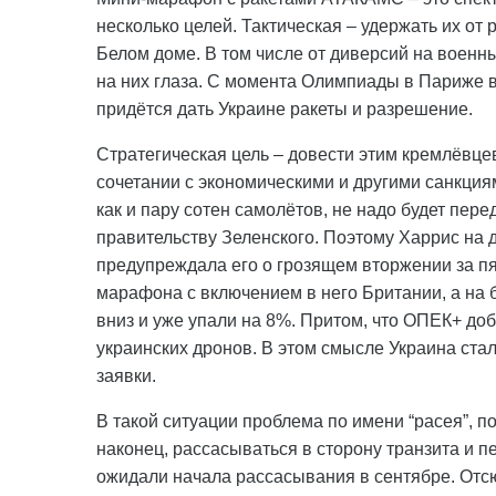
несколько целей. Тактическая – удержать их от
Белом доме. В том числе от диверсий на военны
на них глаза. С момента Олимпиады в Париже 
придётся дать Украине ракеты и разрешение.
Стратегическая цель – довести этим кремлёвцев 
сочетании с экономическими и другими санкциям
как и пару сотен самолётов, не надо будет пере
правительству Зеленского. Поэтому Харрис на 
предупреждала его о грозящем вторжении за пят
марафона с включением в него Британии, а на 
вниз и уже упали на 8%. Притом, что ОПЕК+ добы
украинских дронов. В этом смысле Украина ст
заявки.
В такой ситуации проблема по имени “расея”, п
наконец, рассасываться в сторону транзита и п
ожидали начала рассасывания в сентябре. Отс