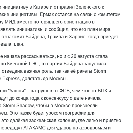
 инициативу в Катаре и отправил Зеленского к
акие инициативы. Ермак остался на связи с комитетом
ву МИД вместо потерявшего ориентацию в
являть инициативы и сообщил, что его план мира
 ознакомит Байдена, Трампа и Харрис, когда приедет
овала план.
не начала рассасываться, но и с 26 августа стала
в по Киевской ГЭС, то партия Байдена запустила
отведена важная роль, так как её ракеты Storm
 Express, долетать до Москвы.
 три “башни” – патрушев от ФСБ, чемезов от ВПК и
дут до конца года к консенсусу о дате начала
ла Storm Shadow, чтобы в Москве произнесли
 чём. Это также будет уроком географии для
 это далёкая заокеанская колония, где легко и приятно
 передадут АТАКАМС для ударов по аэродромам и