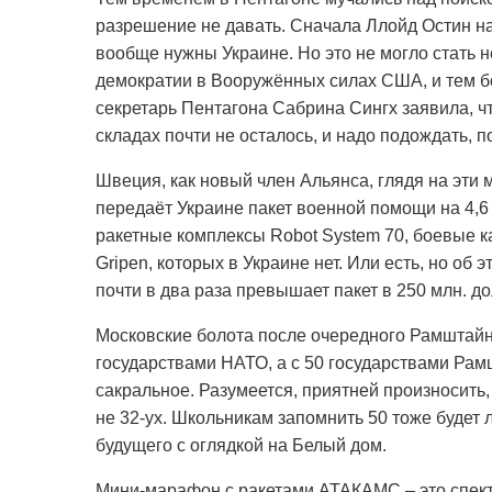
разрешение не давать. Сначала Ллойд Остин на
вообще нужны Украине. Но это не могло стать
демократии в Вооружённых силах США, и тем б
секретарь Пентагона Сабрина Сингх заявила, чт
складах почти не осталось, и надо подождать, п
Швеция, как новый член Альянса, глядя на эти 
передаёт Украине пакет военной помощи на 4,6 
ракетные комплексы Robot System 70, боевые ка
Gripen, которых в Украине нет. Или есть, но об
почти в два раза превышает пакет в 250 млн. 
Московские болота после очередного Рамштайна
государствами НАТО, а с 50 государствами Рам
сакральное. Разумеется, приятней произносить
не 32-ух. Школьникам запомнить 50 тоже будет 
будущего с оглядкой на Белый дом.
Мини-марафон с ракетами АТАКАМС – это спект