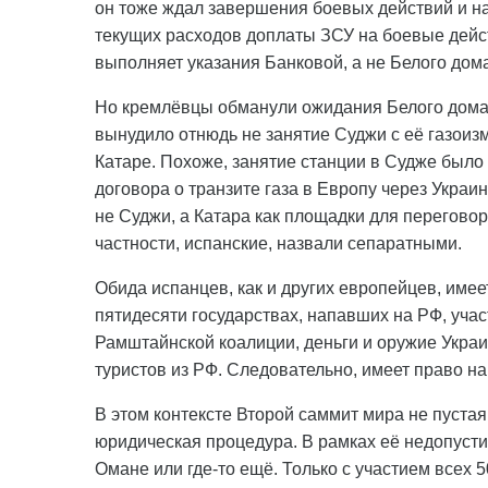
он тоже ждал завершения боевых действий и на
текущих расходов доплаты ЗСУ на боевые дейс
выполняет указания Банковой, а не Белого дома
Но кремлёвцы обманули ожидания Белого дома н
вынудило отнюдь не занятие Суджи с её газоиз
Катаре. Похоже, занятие станции в Судже было 
договора о транзите газа в Европу через Украи
не Суджи, а Катара как площадки для переговор
частности, испанские, назвали сепаратными.
Обида испанцев, как и других европейцев, имее
пятидесяти государствах, напавших на РФ, учас
Рамштайнской коалиции, деньги и оружие Украи
туристов из РФ. Следовательно, имеет право на
В этом контексте Второй саммит мира не пустая
юридическая процедура. В рамках её недопусти
Омане или где-то ещё. Только с участием всех 5