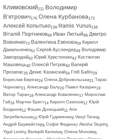
Климовский
Володимир
211
В’ятрович
Олена Курбанова
176
172
Алексей Копытько
Ramis Yunus
139
138
Віталій Портников
Иван Лютый
Дмитро
99
98
Вовнянко
Валентина Емінова
Кирилл
73
59
Данильченко
Сергей Ауслендер
Володимир
52
49
Завгородній
Юрий Христензен
Костянтин
42
42
Машовець
Олексій Петров
Валерій
40
40
Прозапас
Денис Казанский
Гліб Бабіч
35
34
29
Борислав Береза
Олена Добровольська
Тарас
24
21
Чорновіл
Александр Балу
Павел Казарин
21
20
19
Віктор Таран
Александр Коваленко
Мирослав
18
17
Гай
Мартин Брест
Кирилл Сазонов
Юрій
16
14
12
Богданов
Фашик Донецький
Агія
12
11
Загребельська
Юрій Гудименко
Vasyl Taras
10
9
8
Андрій Баумейстер
Софія Федина
Alesha Stupin
8
7
5
Yigal Levin
Валерій Калниш
Олена Монова
5
5
5
Александр Кушнарь
Михайло Подоляк
Олена