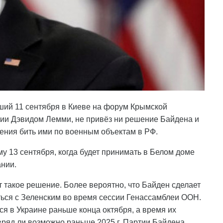
ший 11 сентября в Киеве на форум Крымской
ии Дэвидом Лемми, не привёз ни решение Байдена и
ения бить ими по военным объектам в РФ.
му 13 сентября, когда будет принимать в Белом доме
нии.
т такое решение. Более вероятно, что Байден сделает
аться с Зеленским во время сессии Генассамблеи ООН.
тся в Украине раньше конца октября, а время их
ряд ли возможно раньше 2025 г. Партии Байдена