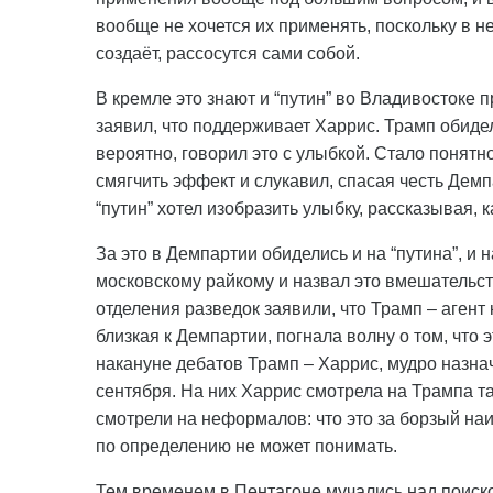
вообще не хочется их применять, поскольку в н
создаёт, рассосутся сами собой.
В кремле это знают и “путин” во Владивостоке 
заявил, что поддерживает Харрис. Трамп обидел
вероятно, говорил это с улыбкой. Стало понятно
смягчить эффект и слукавил, спасая честь Дем
“путин” хотел изобразить улыбку, рассказывая, 
За это в Демпартии обиделись и на “путина”, и
московскому райкому и назвал это вмешатель
отделения разведок заявили, что Трамп – агент к
близкая к Демпартии, погнала волну о том, что 
накануне дебатов Трамп – Харрис, мудро назна
сентября. На них Харрис смотрела на Трампа т
смотрели на неформалов: что это за борзый наи
по определению не может понимать.
Тем временем в Пентагоне мучались над поиско