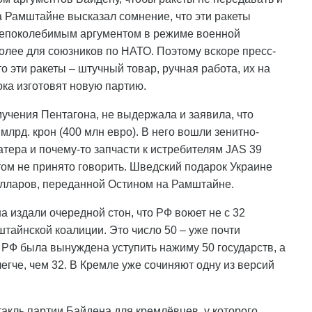
 Рамштайне высказал сомнение, что эти ракеты
 непоколебимым аргументом в режиме военной
олее для союзников по НАТО. Поэтому вскоре пресс-
о эти ракеты – штучный товар, ручная работа, их на
ока изготовят новую партию.
мучения Пентагона, не выдержала и заявила, что
млрд. крон (400 млн евро). В него вошли зенитно-
тера и почему-то запчасти к истребителям JAS 39
 этом не принято говорить. Шведский подарок Украине
долларов, переданной Остином на Рамштайне.
 издали очередной стон, что РФ воюет не с 32
штайнской коалиции. Это число 50 – уже почти
, РФ была вынуждена уступить нажиму 50 государств, а
легче, чем 32. В Кремле уже сочиняют одну из версий
акль партии Байдена для кремлёвцев, у которого