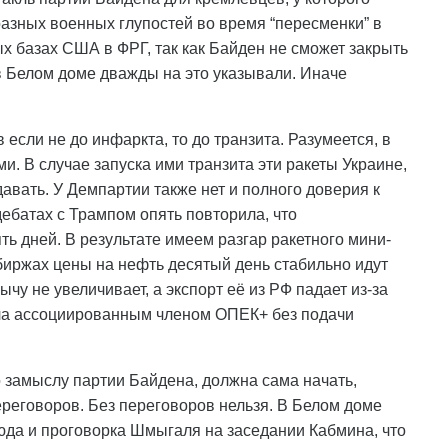
 разных военных глупостей во время “пересменки” в
х базах США в ФРГ, так как Байден не сможет закрыть
в Белом доме дважды на это указывали. Иначе
если не до инфаркта, то до транзита. Разумеется, в
и. В случае запуска ими транзита эти ракеты Украине,
давать. У Демпартии также нет и полного доверия к
дебатах с Трампом опять повторила, что
ь дней. В результате имеем разгар ракетного мини-
биржах цены на нефть десятый день стабильно идут
чу не увеличивает, а экспорт её из РФ падает из-за
ала ассоциированным членом ОПЕК+ без подачи
о замыслу партии Байдена, должна сама начать,
ереговоров. Без переговоров нельзя. В Белом доме
юда и проговорка Шмыгаля на заседании Кабмина, что