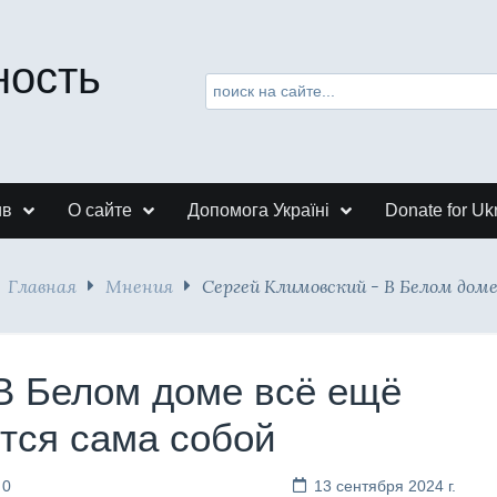
ность
ив
О сайте
Допомога Україні
Donate for Uk
Главная
Мнения
Сергей Климовский - В Белом доме
 В Белом доме всё ещё
ётся сама собой
 0
13 сентября 2024 г.