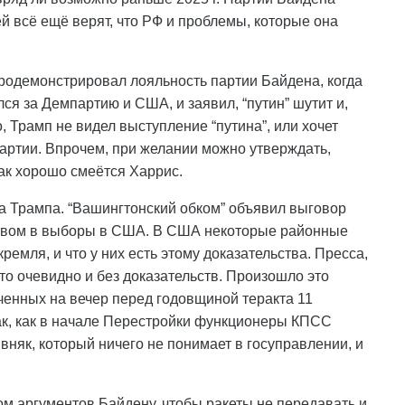
ей всё ещё верят, что РФ и проблемы, которые она
продемонстрировал лояльность партии Байдена, когда
ся за Демпартию и США, и заявил, “путин” шутит и,
, Трамп не видел выступление “путина”, или хочет
партии. Впрочем, при желании можно утверждать,
как хорошо смеётся Харрис.
 на Трампа. “Вашингтонский обком” объявил выговор
ством в выборы в США. В США некоторые районные
ремля, и что у них есть этому доказательства. Пресса,
это очевидно и без доказательств. Произошло это
ченных на вечер перед годовщиной теракта 11
ак, как в начале Перестройки функционеры КПСС
вняк, который ничего не понимает в госуправлении, и
м аргументов Байдену, чтобы ракеты не передавать и