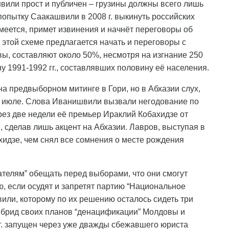
вили прост и публичен – грузины должны всего лишь
опытку Саакашвили в 2008 г. выкинуть российских
умеется, примет извинения и начнёт переговоры об
о этой схеме предлагается начать и переговоры с
вы, составляют около 50%, несмотря на изгнание 250
ну 1991-1992 гг., составлявших половину её населения.
а предвыборном митинге в Гори, но в Абхазии слух,
 в июле. Слова Иванишвили вызвали негодование по
ерез две недели её премьер Ираклий Кобахидзе от
 сделав лишь акцент на Абхазии. Лавров, выступая в
хидзе, чем снял все сомнения о месте рождения
ателям” обещать перед выборами, что они смогут
ю, если осудят и запретят партию “Национальное
вили, которому по их решению осталось сидеть три
 гибрид своих планов “денацификации” Молдовы и
г. запущен через уже дважды сбежавшего юриста