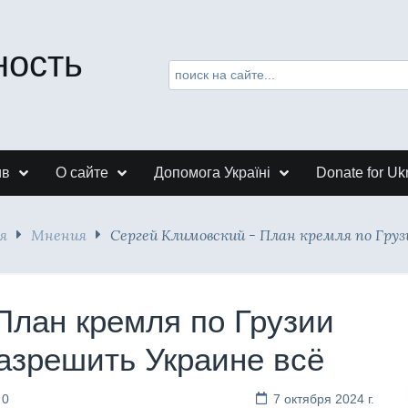
ность
ив
О сайте
Допомога Україні
Donate for Uk
я
Мнения
Сергей Климовский - План кремля по Гру
План кремля по Грузии
азрешить Украине всё
 0
7 октября 2024 г.