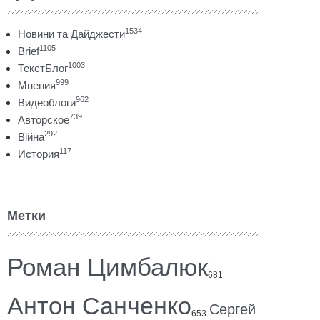
1534
Новини та Дайджести
1105
Brief
1003
ТекстБлог
999
Мнения
962
Видеоблоги
739
Авторское
292
Війна
117
История
Метки
Роман Цимбалюк
681
Антон Санченко
Сергей
653