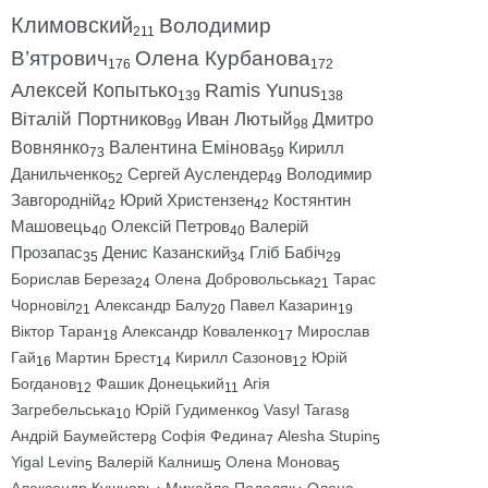
Климовский
Володимир
211
В’ятрович
Олена Курбанова
176
172
Алексей Копытько
Ramis Yunus
139
138
Віталій Портников
Иван Лютый
Дмитро
99
98
Вовнянко
Валентина Емінова
Кирилл
73
59
Данильченко
Сергей Ауслендер
Володимир
52
49
Завгородній
Юрий Христензен
Костянтин
42
42
Машовець
Олексій Петров
Валерій
40
40
Прозапас
Денис Казанский
Гліб Бабіч
35
34
29
Борислав Береза
Олена Добровольська
Тарас
24
21
Чорновіл
Александр Балу
Павел Казарин
21
20
19
Віктор Таран
Александр Коваленко
Мирослав
18
17
Гай
Мартин Брест
Кирилл Сазонов
Юрій
16
14
12
Богданов
Фашик Донецький
Агія
12
11
Загребельська
Юрій Гудименко
Vasyl Taras
10
9
8
Андрій Баумейстер
Софія Федина
Alesha Stupin
8
7
5
Yigal Levin
Валерій Калниш
Олена Монова
5
5
5
Александр Кушнарь
Михайло Подоляк
Олена