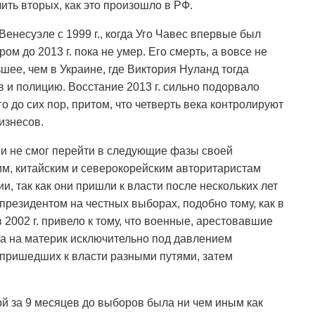
ить вторых, как это произошло в РФ.
в Венесуэле с 1999 г., когда Уго Чавес впервые был
м до 2013 г. пока не умер. Его смерть, а вовсе не
ьшее, чем в Украине, где Виктория Нуланд тогда
и полицию. Восстание 2013 г. сильно подорвало
о до сих пор, притом, что четверть века контролируют
изнесов.
к и не смог перейти в следующие фазы своей
им, китайским и северокорейским авторитаристам
и, так как они пришли к власти после нескольких лет
 президентом на честных выборах, подобно тому, как в
в 2002 г. привело к тому, что военные, арестовавшие
ва на материк исключительно под давлением
 пришедших к власти разными путями, затем
ой за 9 месяцев до выборов была ни чем иным как