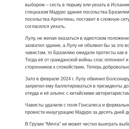
выбором – сесть в тюрьму или уехать в Испанию
спецназом Мадуро здания посольства Бразилии 
посольства Аргентины, поставит в сложную ситу
согласился уехать.
Лулу, не желая оказаться в идиотском положени
захватил здание, а Лулу не объявил бы за это 
чавистам, то Бразилию ожидали протесты как в о
Тогда её от гражданской войны спас оппонент и
сторонников к спокойствию. Теперь добровольн
Зато в феврале 2024 г. Лулу обвинил Болсонару 
запретил ему баллотироваться в президенты до 
откуда и её альянс с китайскими авторитариста
Чависты удалили с поля Гонсалеса и формально
провести инаугурацию Мадуро за десять дней 
В Грузии “Мечта” не может честно выиграть выб