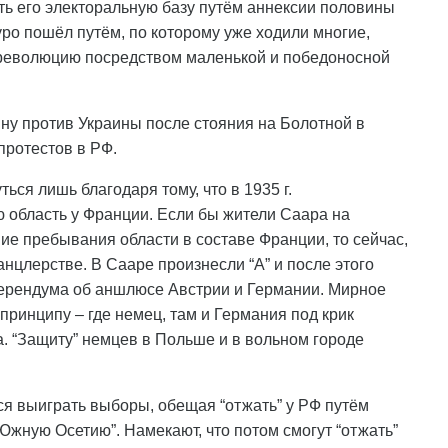
ть его электоральную базу путём аннексии половины
ро пошёл путём, по которому уже ходили многие,
 революцию посредством маленькой и победоносной
йну против Украины после стояния на Болотной в
протестов в РФ.
ься лишь благодаря тому, что в 1935 г.
 область у Франции. Если бы жители Саара на
ие пребывания области в составе Франции, то сейчас,
анцлерстве. В Сааре произнесли “А” и после этого
ерендума об аншлюсе Австрии и Германии. Мирное
принципу – где немец, там и Германия под крик
а. “Защиту” немцев в Польше и в вольном городе
я выиграть выборы, обещая “отжать” у РФ путём
Южную Осетию”. Намекают, что потом смогут “отжать”