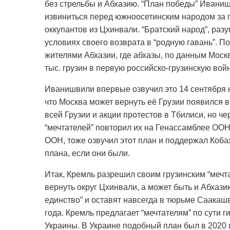
без стрельбы и Абхазию. “План победы” Иваниш
извиниться перед южноосетинским народом за п
оккупантов из Цхинвали. “Братский народ”, раз
условиях своего возврата в “родную гавань”. П
жителями Абхазии, где абхазы, по данным Моск
тыс. грузин в первую российско-грузинскую вой
Иванишвили впервые озвучил это 14 сентября н
что Москва может вернуть её Грузии появился
всей Грузии и акции протестов в Тбилиси, но ч
“мечтателей” повторил их на Генассамблее ООН,
ООН, тоже озвучил этот план и поддержал Коба
плана, если они были.
Итак, Кремль разрешил своим грузинским “мечт
вернуть округ Цхинвали, а может быть и Абхази
единство” и оставят навсегда в тюрьме Саакаш
года. Кремль предлагает “мечтателям” по сути
Украины. В Украине подобный план был в 2020 