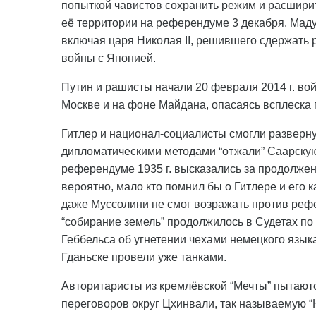
попыткой чавистов сохранить режим и расшири
её территории на референдуме 3 декабря. Маду
включая царя Николая II, решившего сдержать
войны с Японией.
Путин и рашисты начали 20 февраля 2014 г. во
Москве и на фоне Майдана, опасаясь всплеска 
Гитлер и национал-социалисты смогли развернут
дипломатическими методами “отжали” Саарскую
референдуме 1935 г. высказались за продолжен
вероятно, мало кто помнил бы о Гитлере и его к
даже Муссолини не смог возражать против реф
“собирание земель” продолжилось в Судетах по 
Геббельса об угнетении чехами немецкого язык
Гданьске провели уже танками.
Авторитаристы из кремлёвской “Мечты” пытаютс
переговоров округ Цхинвали, так называемую “