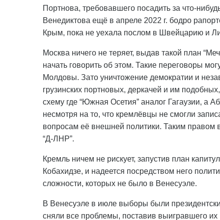
Портнова, требовавшего посадить за что-нибу
Венедиктова ещё в апреле 2022 г. бодро рапорт
Крым, пока не уехала послом в Швейцарию и Л
Москва ничего не теряет, выдав такой план “Меч
начать говорить об этом. Такие переговоры мог
Молдовы. Зато уничтожение демократии и неза
грузинских портновых, деркачей и им подобных
схему где “Южная Осетия” аналог Гагаузии, а 
несмотря на то, что кремлёвцы не смогли запис
вопросам её внешней политики. Таким правом в
“Д-ЛНР”.
Кремль ничем не рискует, запустив план капит
Кобахидзе, и надеется посредством него политич
сложности, которых не было в Венесуэле.
В Венесуэле в июле выборы были президентским
сняли все проблемы, поставив выигравшего их