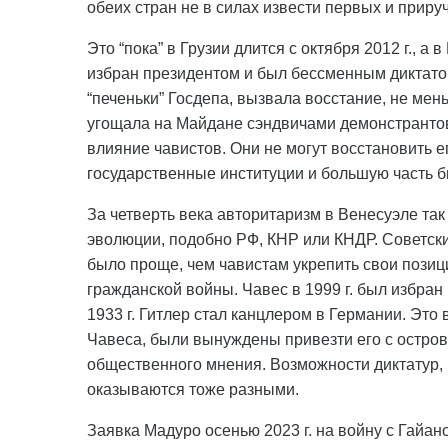
обеих стран не в силах извести первых и прируч
Это “пока” в Грузии длится с октября 2012 г., а 
избран президентом и был бессменным диктаторо
“печеньки” Госдепа, вызвала восстание, не мен
угощала на Майдане сэндвичами демонстрантов 
влияние чавистов. Они не могут восстановить ег
государственные институции и большую часть б
За четверть века авторитаризм в Венесуэле та
эволюции, подобно РФ, КНР или КНДР. Советск
было проще, чем чавистам укрепить свои позици
гражданской войны. Чавес в 1999 г. был избран
1933 г. Гитлер стал канцлером в Германии. Это 
Чавеса, были вынуждены привезти его с остро
общественного мнения. Возможности диктатур,
оказываются тоже разными.
Заявка Мадуро осенью 2023 г. на войну с Гайан