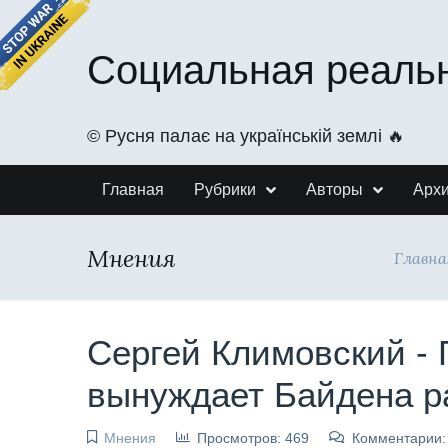
Социальная реаль
©️ Русня палає на українській землі 🔥
Главная
Рубрики
Авторы
Арх
Мнения
Главна
Сергей Климовский - 
вынуждает Байдена р
Мнения
Просмотров: 469
Комментарии: