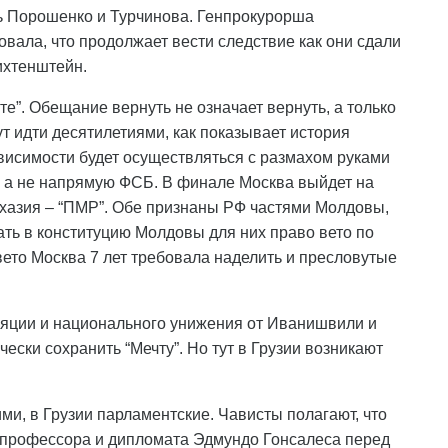
дь Порошенко и Турчинова. Генпрокурорша
овала, что продолжает вести следствие как они сдали
ихтенштейн.
те”. Обещание вернуть не означает вернуть, а только
ут идти десятилетиями, как показывает история
висимости будет осуществляться с размахом руками
, а не напрямую ФСБ. В финале Москва выйдет на
Абхазия – “ПМР”. Обе признаны РФ частями Молдовы,
ать в конституцию Молдовы для них право вето по
ето Москва 7 лет требовала наделить и пресловутые
уляции и национального унижения от Иванишвили и
ески сохранить “Мечту”. Но тут в Грузии возникают
и, в Грузии парламентские. Чависты полагают, что
 профессора и дипломата Эдмундо Гонсалеса перед