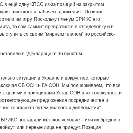
С в ещё одну КПСС из-за позиций на закрытом
унистического и рабочего движения”. Позиция
портили им игру. Поскольку пленум БРИКС его
ита, то сам саммит превратился в отсиделовку и в
 выступить со своим “мирным планом” по российско-
оставили в “Декларацию” 36 пунктом.
льно ситуации в Украине и вокруг нее, которые
включая СБ ООН и ГА ООН. Мы подчеркиваем, что все
и с целями и принципами Устав ООН в их совокупности
соответствующие предложения посредничества и
ние конфликта путем диалога и дипломатии”.
 БРИКС поставили жёсткое условие – или их бредни о
войдут, или первые лица не приедут. Позиция