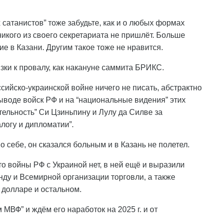
сатанистов” тоже забудьте, как и о любых формах
икого из своего секретариата не пришлёт. Больше
ие в Казани. Другим такое тоже не нравится.
зки к провалу, как накануне саммита БРИКС.
ссийско-украинской войне ничего не писать, абстрактно
воде войск РФ и на “национальные видения” этих
ельность” Си Цзиньпину и Лулу да Силве за
алогу и дипломатии”.
о себе, он сказался больным и в Казань не полетел.
то войны РФ с Украиной нет, в ней ещё и выразили
у и Всемирной организации торговли, а также
 долларе и остальном.
МВФ” и ждём его наработок на 2025 г. и от