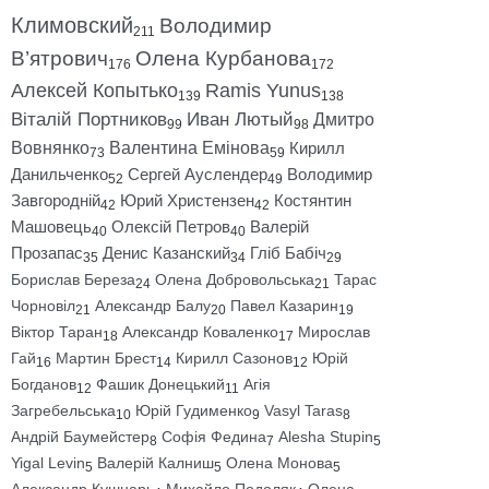
Климовский
Володимир
211
В’ятрович
Олена Курбанова
176
172
Алексей Копытько
Ramis Yunus
139
138
Віталій Портников
Иван Лютый
Дмитро
99
98
Вовнянко
Валентина Емінова
Кирилл
73
59
Данильченко
Сергей Ауслендер
Володимир
52
49
Завгородній
Юрий Христензен
Костянтин
42
42
Машовець
Олексій Петров
Валерій
40
40
Прозапас
Денис Казанский
Гліб Бабіч
35
34
29
Борислав Береза
Олена Добровольська
Тарас
24
21
Чорновіл
Александр Балу
Павел Казарин
21
20
19
Віктор Таран
Александр Коваленко
Мирослав
18
17
Гай
Мартин Брест
Кирилл Сазонов
Юрій
16
14
12
Богданов
Фашик Донецький
Агія
12
11
Загребельська
Юрій Гудименко
Vasyl Taras
10
9
8
Андрій Баумейстер
Софія Федина
Alesha Stupin
8
7
5
Yigal Levin
Валерій Калниш
Олена Монова
5
5
5
Александр Кушнарь
Михайло Подоляк
Олена