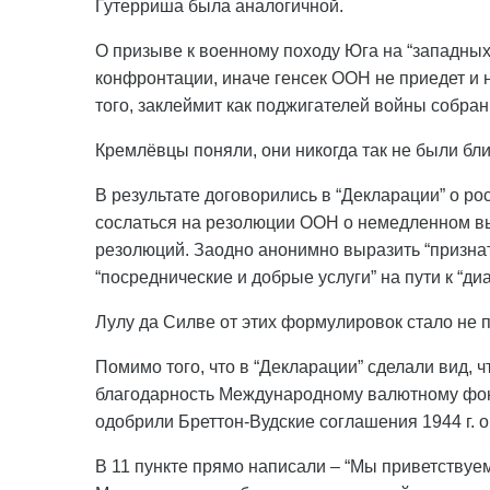
Гутерриша была аналогичной.
О призыве к военному походу Юга на “западных 
конфронтации, иначе генсек ООН не приедет и н
того, заклеймит как поджигателей войны собран
Кремлёвцы поняли, они никогда так не были бли
В результате договорились в “Декларации” о ро
сослаться на резолюции ООН о немедленном вы
резолюций. Заодно анонимно выразить “признат
“посреднические и добрые услуги” на пути к “ди
Лулу да Силве от этих формулировок стало не п
Помимо того, что в “Декларации” сделали вид, ч
благодарность Международному валютному фонд
одобрили Бреттон-Вудские соглашения 1944 г. о
В 11 пункте прямо написали – “Мы приветствуем 