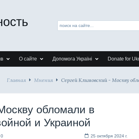
ность
ив
О сайте
Допомога Україні
Donate for Uk
Главная
Мнения
Сергей Климовский - Москву обл
Москву обломали в
войной и Украиной
 0
25 октября 2024 г.