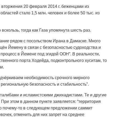
го вторжения 20 февраля 2014 г. беженцами из
бластей стало 1,5 млн. человек и более 50 тыс. из
 вскользь, тогда как Газа упомянута шесть раз.
ание рядом с посольством Ирана в Дамаске. Много
ящён Йемену в связи с безопасностью судоходства и
процесс в Йемене под эгидой ООН”. В реальности,
ственного порта Ходейда, подконтрольного хуситам, то
и.
одчёркиваем необходимость срочного мирного
 региональную безопасность и стабильность”.
 талибами и исламистскими джихадистами. Те и другие
 При этом в данном пункте заявляется: “территория
Но почему-то в следующем предложении саммит
очек, отменить для них запрет на среднее