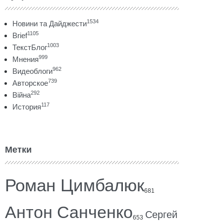
1534
Новини та Дайджести
1105
Brief
1003
ТекстБлог
999
Мнения
962
Видеоблоги
739
Авторское
292
Війна
117
История
Метки
Роман Цимбалюк
681
Антон Санченко
Сергей
653