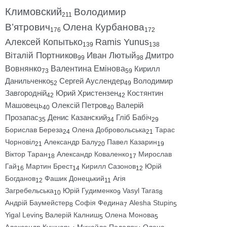
Климовский
Володимир
211
В’ятрович
Олена Курбанова
176
172
Алексей Копытько
Ramis Yunus
139
138
Віталій Портников
Иван Лютый
Дмитро
99
98
Вовнянко
Валентина Емінова
Кирилл
73
59
Данильченко
Сергей Ауслендер
Володимир
52
49
Завгородній
Юрий Христензен
Костянтин
42
42
Машовець
Олексій Петров
Валерій
40
40
Прозапас
Денис Казанский
Гліб Бабіч
35
34
29
Борислав Береза
Олена Добровольська
Тарас
24
21
Чорновіл
Александр Балу
Павел Казарин
21
20
19
Віктор Таран
Александр Коваленко
Мирослав
18
17
Гай
Мартин Брест
Кирилл Сазонов
Юрій
16
14
12
Богданов
Фашик Донецький
Агія
12
11
Загребельська
Юрій Гудименко
Vasyl Taras
10
9
8
Андрій Баумейстер
Софія Федина
Alesha Stupin
8
7
5
Yigal Levin
Валерій Калниш
Олена Монова
5
5
5
Александр Кушнарь
Михайло Подоляк
Олена