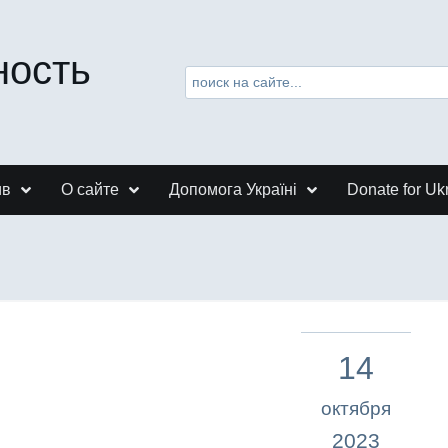
ность
ив
О сайте
Допомога Україні
Donate for Uk
14
октября
2023