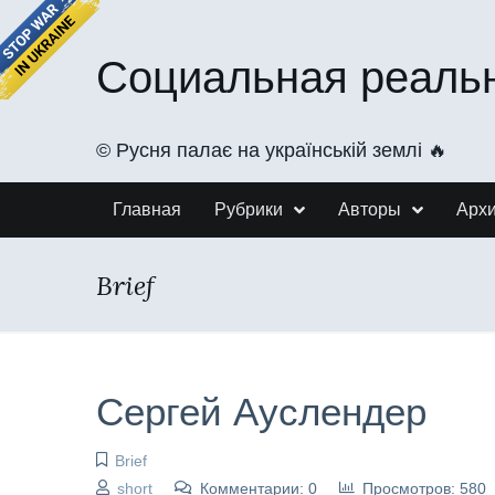
Социальная реаль
©️ Русня палає на українській землі 🔥
Главная
Рубрики
Авторы
Арх
Brief
Сергей Ауслендер
Brief
short
Комментарии: 0
Просмотров: 580