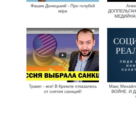
Фашик Донецький - Про голубєй
Алек
міра
ДОППЕЛЬГАН
МЕДИЙНА
Трамп - жги! В Кремле отказались
Макс Михайл
от снятия санкций!
ВОЙНЕ. И Д