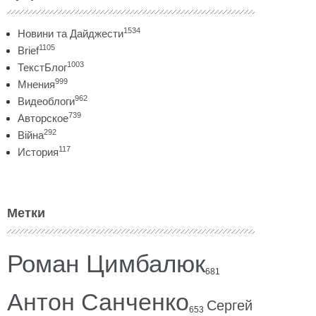
1534
Новини та Дайджести
1105
Brief
1003
ТекстБлог
999
Мнения
962
Видеоблоги
739
Авторское
292
Війна
117
История
Метки
Роман Цимбалюк
681
Антон Санченко
Сергей
653