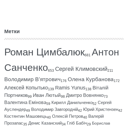
Метки
Роман Цимбалюк
Антон
681
Санченко
Сергей Климовский
653
211
Володимир В’ятрович
Олена Курбанова
176
172
Алексей Копытько
Ramis Yunus
Віталій
139
138
Портников
Иван Лютый
Дмитро Вовнянко
99
98
73
Валентина Емінова
Кирилл Данильченко
Сергей
59
52
Ауслендер
Володимир Завгородній
Юрий Христензен
49
42
42
Костянтин Машовець
Олексій Петров
Валерій
40
40
Прозапас
Денис Казанский
Гліб Бабіч
Борислав
35
34
29