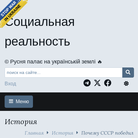
Социальная
реальность
©️ Русня палає на українській землі 🔥
Вход
Меню
История
Главная
История
Почему СССР победил