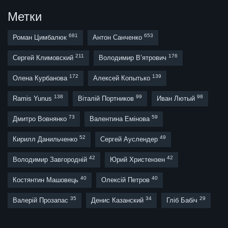
Метки
681
653
Роман Цимбалюк
Антон Санченко
211
176
Сергей Климовский
Володимир В’ятрович
172
139
Олена Курбанова
Алексей Копытько
138
99
98
Ramis Yunus
Віталій Портников
Иван Лютый
73
59
Дмитро Вовнянко
Валентина Емінова
52
49
Кирилл Данильченко
Сергей Ауслендер
42
42
Володимир Завгородній
Юрий Христензен
40
40
Костянтин Машовець
Олексій Петров
35
34
29
Валерій Прозапас
Денис Казанский
Гліб Бабіч