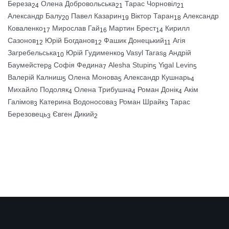
Береза
Олена Добровольська
Тарас Чорновіл
24
21
21
Александр Балу
Павел Казарин
Віктор Таран
Александр
20
19
18
Коваленко
Мирослав Гай
Мартин Брест
Кирилл
17
16
14
Сазонов
Юрій Богданов
Фашик Донецький
Агія
12
12
11
Загребельська
Юрій Гудименко
Vasyl Taras
Андрій
10
9
8
Баумейстер
Софія Федина
Alesha Stupin
Yigal Levin
8
7
5
5
Валерій Калниш
Олена Монова
Александр Кушнарь
5
5
4
Михайло Подоляк
Олена Трибушна
Роман Донік
Акім
4
4
4
Галімов
Катерина Водоносова
Роман Шрайк
Тарас
3
3
3
Березовець
Євген Дикий
3
2