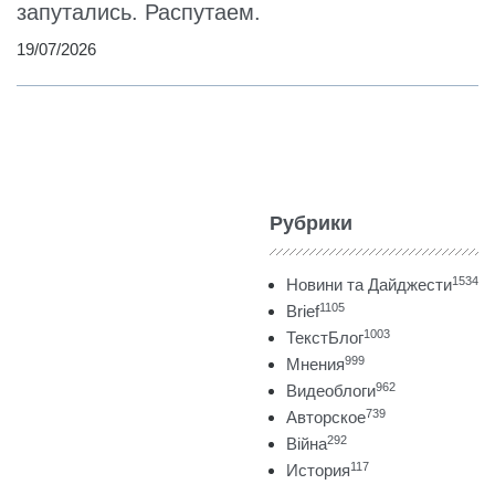
запутались. Распутаем.
19/07/2026
Рубрики
1534
Новини та Дайджести
1105
Brief
1003
ТекстБлог
999
Мнения
962
Видеоблоги
739
Авторское
292
Війна
117
История