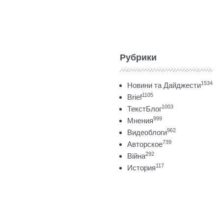
Рубрики
1534
Новини та Дайджести
1105
Brief
1003
ТекстБлог
999
Мнения
962
Видеоблоги
739
Авторское
292
Війна
117
История