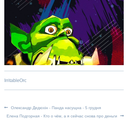
IrritableOrc
Олександр Дедюхін - Панда насущна - 5 грудня
Елена Подгорная - Кто о чём, а я сейчас снова про деньги