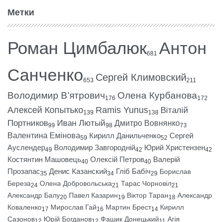
Метки
Роман Цимбалюк
Антон
681
Санченко
Сергей Климовский
653
211
Володимир В’ятрович
Олена Курбанова
176
172
Алексей Копытько
Ramis Yunus
Віталій
139
138
Портников
Иван Лютый
Дмитро Вовнянко
99
98
73
Валентина Емінова
Кирилл Данильченко
Сергей
59
52
Ауслендер
Володимир Завгородній
Юрий Христензен
49
42
42
Костянтин Машовець
Олексій Петров
Валерій
40
40
Прозапас
Денис Казанский
Гліб Бабіч
Борислав
35
34
29
Береза
Олена Добровольська
Тарас Чорновіл
24
21
21
Александр Балу
Павел Казарин
Віктор Таран
Александр
20
19
18
Коваленко
Мирослав Гай
Мартин Брест
Кирилл
17
16
14
Сазонов
Юрій Богданов
Фашик Донецький
Агія
12
12
11