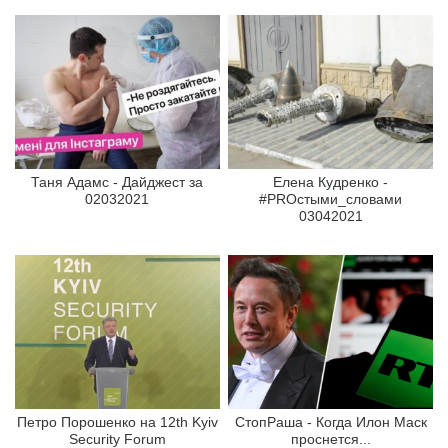
Таня Адамс - Дайджест за
Елена Кудренко -
02032021
#PROстыми_словами
03042021
Петро Порошенко на 12th Kyiv
СтопРаша - Когда Илон Маск
Security Forum
проснется...