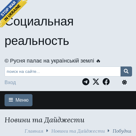
Социальная
реальность
©️ Русня палає на українській землі 🔥
Вход
Меню
Новини та Дайджести
Главная
Новини та Дайджести
Побудка