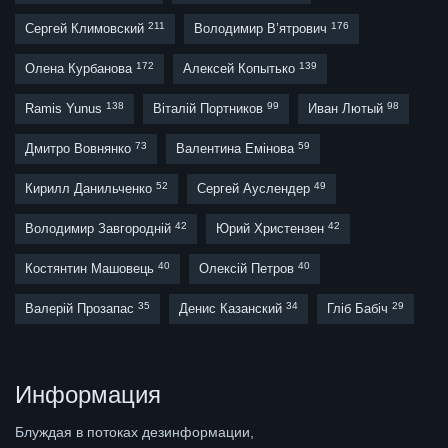
211
176
Сергей Климовский
Володимир В’ятрович
172
139
Олена Курбанова
Алексей Копытько
138
99
98
Ramis Yunus
Віталій Портников
Иван Лютый
73
59
Дмитро Вовнянко
Валентина Емінова
52
49
Кирилл Данильченко
Сергей Ауслендер
42
42
Володимир Завгородній
Юрий Христензен
40
40
Костянтин Машовець
Олексій Петров
35
34
29
Валерій Прозапас
Денис Казанский
Гліб Бабіч
Информация
Блуждая в потоках дезинформации,