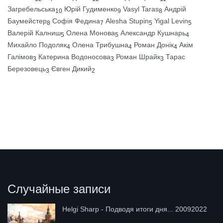
Загребельська
Юрій Гудименко
Vasyl Taras
Андрій
10
9
8
Баумейстер
Софія Федина
Alesha Stupin
Yigal Levin
8
7
5
5
Валерій Калниш
Олена Монова
Александр Кушнарь
5
5
4
Михайло Подоляк
Олена Трибушна
Роман Донік
Акім
4
4
4
Галімов
Катерина Водоносова
Роман Шрайк
Тарас
3
3
3
Березовець
Євген Дикий
3
2
Случайные записи
Helgi Sharp - Подводя итоги дня... 20092022