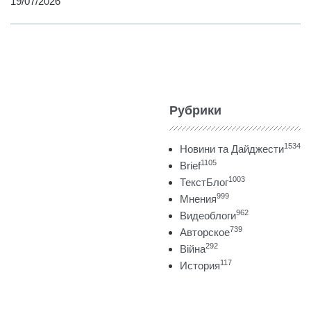
19/07/2026
Рубрики
1534
Новини та Дайджести
1105
Brief
1003
ТекстБлог
999
Мнения
962
Видеоблоги
739
Авторское
292
Війна
117
История