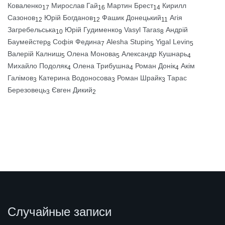
Коваленко
Мирослав Гай
Мартин Брест
Кирилл
17
16
14
Сазонов
Юрій Богданов
Фашик Донецький
Агія
12
12
11
Загребельська
Юрій Гудименко
Vasyl Taras
Андрій
10
9
8
Баумейстер
Софія Федина
Alesha Stupin
Yigal Levin
8
7
5
5
Валерій Калниш
Олена Монова
Александр Кушнарь
5
5
4
Михайло Подоляк
Олена Трибушна
Роман Донік
Акім
4
4
4
Галімов
Катерина Водоносова
Роман Шрайк
Тарас
3
3
3
Березовець
Євген Дикий
3
2
Случайные записи