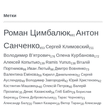
Метки
Роман Цимбалюк
Антон
681
Санченко
Сергей Климовский
653
211
Володимир В’ятрович
Олена Курбанова
176
172
Алексей Копытько
Ramis Yunus
Віталій
139
138
Портников
Иван Лютый
Дмитро Вовнянко
99
98
73
Валентина Емінова
Кирилл Данильченко
Сергей
59
52
Ауслендер
Володимир Завгородній
Юрий Христензен
49
42
42
Костянтин Машовець
Олексій Петров
Валерій
40
40
Прозапас
Денис Казанский
Гліб Бабіч
Борислав
35
34
29
Береза
Олена Добровольська
Тарас Чорновіл
24
21
21
Александр Балу
Павел Казарин
Віктор Таран
Александр
20
19
18