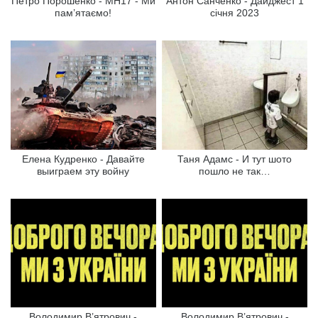
Петро Порошенко - МН17 - Ми
Антон Санченко - Дайджест 1
пам’ятаємо!
січня 2023
Елена Кудренко - Давайте
Таня Адамс - И тут шото
выиграем эту войну
пошло не так…
Володимир В’ятрович -
Володимир В’ятрович -