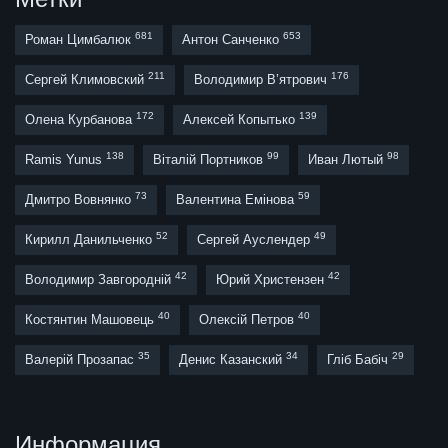
681
653
Роман Цимбалюк
Антон Санченко
211
176
Сергей Климовский
Володимир В’ятрович
172
139
Олена Курбанова
Алексей Копытько
138
99
98
Ramis Yunus
Віталій Портников
Иван Лютый
73
59
Дмитро Вовнянко
Валентина Емінова
52
49
Кирилл Данильченко
Сергей Ауслендер
42
42
Володимир Завгородній
Юрий Христензен
40
40
Костянтин Машовець
Олексій Петров
35
34
29
Валерій Прозапас
Денис Казанский
Гліб Бабіч
Информация