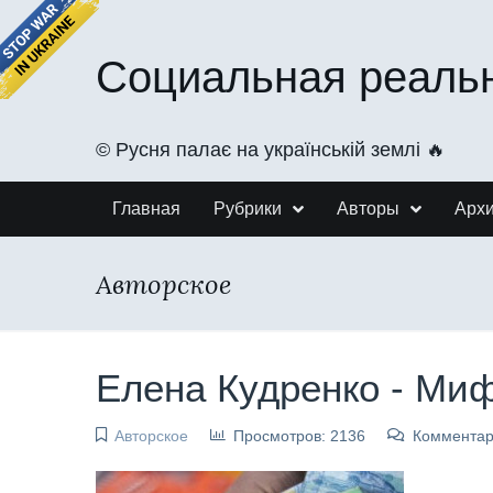
Социальная реаль
©️ Русня палає на українській землі 🔥
Главная
Рубрики
Авторы
Арх
Авторское
Елена Кудренко - Ми
Авторское
Просмотров: 2136
Комментар