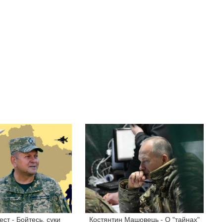
ст - Бойтесь, суки
Костянтин Машовець - О "тайнах"