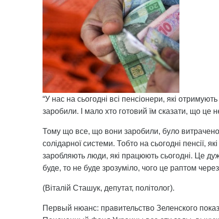
“У нас на сьогодні всі пенсіонери, які отримують
заробили. І мало хто готовий їм сказати, що це 
Тому що все, що вони заробили, було витрачено 
солідарної системи. Тобто на сьогодні пенсії, як
заробляють люди, які працюють сьогодні. Це ду
буде, то не буде зрозуміло, чого це раптом чере
(Віталій Сташук, депутат, політолог).
Первый нюанс: правительство Зеленского показа