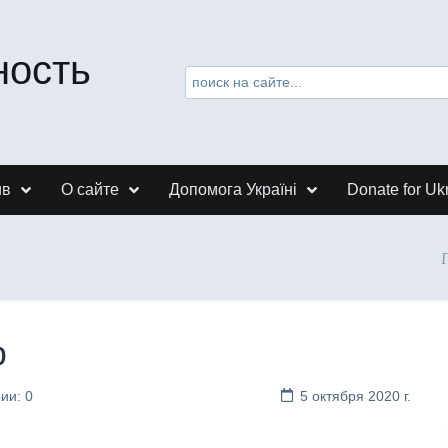
ность
ив
О сайте
Допомога Україні
Donate for Uk
ф
ии: 0
5 октября 2020 г.