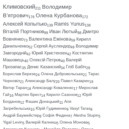
Климовский
Володимир
211
В’ятрович
Олена Курбанова
176
172
Алексей Копытько
Ramis Yunus
139
138
Віталій Портников
Иван Лютый
Дмитро
99
98
Вовнянко
Валентина Емінова
Кирилл
73
59
Данильченко
Сергей Ауслендер
Володимир
52
49
Завгородній
Юрий Христензен
Костянтин
42
42
Машовець
Олексій Петров
Валерій
40
40
Прозапас
Денис Казанский
Гліб Бабіч
35
34
29
Борислав Береза
Олена Добровольська
Тарас
24
21
Чорновіл
Александр Балу
Павел Казарин
21
20
19
Віктор Таран
Александр Коваленко
Мирослав
18
17
Гай
Мартин Брест
Кирилл Сазонов
Юрій
16
14
12
Богданов
Фашик Донецький
Агія
12
11
Загребельська
Юрій Гудименко
Vasyl Taras
10
9
8
Андрій Баумейстер
Софія Федина
Alesha Stupin
8
7
5
Yigal Levin
Валерій Калниш
Олена Монова
5
5
5
Александр Кушнарь
Михайло Подоляк
Олена