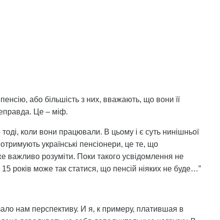
 пенсію, або більшість з них, вважають, що вони її
неправда. Це – міф.
тоді, коли вони працювали. В цьому і є суть нинішньої
і отримують українські пенсіонери, це те, що
же важливо розуміти. Поки такого усвідомлення не
з 15 років може так статися, що пенсій ніяких не буде…”
ло нам перспективу. И я, к примеру, платившая в