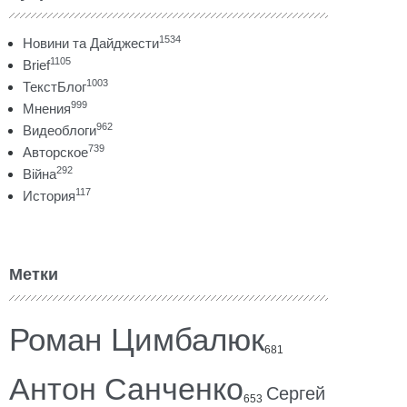
1534
Новини та Дайджести
1105
Brief
1003
ТекстБлог
999
Мнения
962
Видеоблоги
739
Авторское
292
Війна
117
История
Метки
Роман Цимбалюк
681
Антон Санченко
Сергей
653