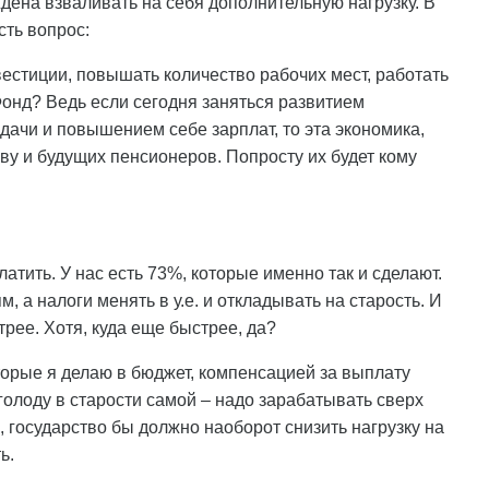
ена взваливать на себя дополнительную нагрузку. В
сть вопрос:
нвестиции, повышать количество рабочих мест, работать
онд? Ведь если сегодня заняться развитием
дачи и повышением себе зарплат, то эта экономика,
ву и будущих пенсионеров. Попросту их будет кому
атить. У нас есть 73%, которые именно так и сделают.
 а налоги менять в у.е. и откладывать на старость. И
трее. Хотя, куда еще быстрее, да?
торые я делаю в бюджет, компенсацией за выплату
голоду в старости самой – надо зарабатывать сверх
и, государство бы должно наоборот снизить нагрузку на
ь.