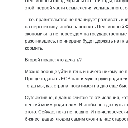
Пенсионный фонд Украины все эти годы, вынужд
этой, первой части осмысления услышанного, е
– т.е. правительство не планирует развивать и
на перспективу, чтобы наполнять Пенсионный Ф
экономики, а не переездом на государственные 
разогнавшись, по инерции будет держать на пла
кормить.
Второй нюанс: что делать?
Можно вообще уйти в тень и ничего никому не пл
Проще отдавать ЕСВ напрямую в руки родителям,
тогда мы, как страна, покатимся на дно еще быс
Субъективно, я давно считаю те отчисления, ко
пенсий моим родителям. И чтобы не сдохнуть с 
этого. Сейчас, пока не поздно. И по-человеческ
бизнес, давая людям самим скопить нас старост