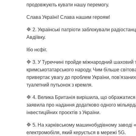
продовжують кувати нашу перемогу.
Слава Україні! Слава нашим героям!
🔷 2. Українські патріоти заблокували радіоста
Авдіївку.
Ібо нєфіг.
🔷 3. У Туреччині пройде міжнародний шаховий
кримськотатарського народу. Чим більше світова 
привертає увагу до проблем України, пов'язани
туалетний путьонок з кремля.
🔷 4. Велика Британія вирішила, що ображатися н
заявила про надання додатково одного мільярда 
інвестиційних проєктів з України.
🔷 5. На харківському машинобудівному заводі 
електромобіля, який керується в мережі 5G.