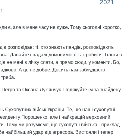
2021
11
ди є, але в мене часу не дуже. Тому сьогодні коротко,
дів розповідав: ті, хто знають пандів, розповідають
ава. Давайте і надалі домовимося так робити. Тільки в
 не мені в лічку слати, а прямо сюди, у коменти. Бо,
ипадково. А це не добре. Досить нам заблудшого
 треба.
Петро та Оксана Лук'янчук. Подякуйте їм за знайдену
ень Сухопутних військ України. Те, що наші сухопутні
Президенту Порошенко, але і найкращій верховний
и. Тому ми розуміємо, що сухопутні війська - приклад
ебе найбільший удар від агресора. Вистояли і тепер