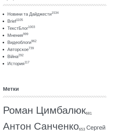
1534
Новини та Дайджести
1105
Brief
1003
ТекстБлог
999
Мнения
962
Видеоблоги
739
Авторское
292
Війна
117
История
Метки
Роман Цимбалюк
681
Антон Санченко
Сергей
653