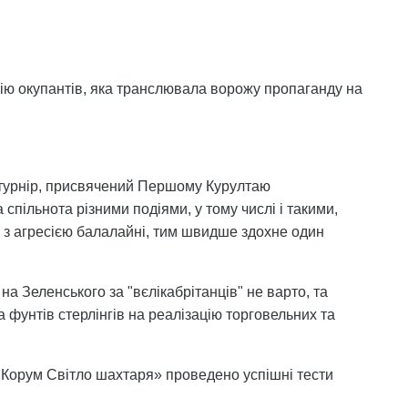
нцію окупантів, яка транслювала ворожу пропаганду на
 турнір, присвячений Першому Курултаю
спільнота різними подіями, у тому числі і такими,
х з агресією балалайні, тим швидше здохне один
а Зеленського за "вєлікабрітанців" не варто, та
фунтів стерлінгів на реалізацію торговельних та
«Корум Світло шахтаря» проведено успішні тести