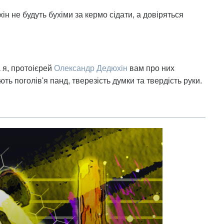
хін не будуть бухіми за кермо сідати, а довіряться
а я, протоієрей
Олександр Дедюхін
вам про них
ть поголів'я панд, тверезість думки та твердість руки.