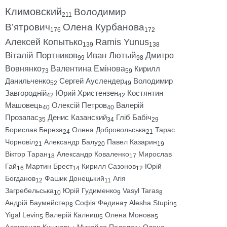
Климовский
Володимир
211
В’ятрович
Олена Курбанова
176
172
Алексей Копытько
Ramis Yunus
139
138
Віталій Портников
Иван Лютый
Дмитро
99
98
Вовнянко
Валентина Емінова
Кирилл
73
59
Данильченко
Сергей Ауслендер
Володимир
52
49
Завгородній
Юрий Христензен
Костянтин
42
42
Машовець
Олексій Петров
Валерій
40
40
Прозапас
Денис Казанский
Гліб Бабіч
35
34
29
Борислав Береза
Олена Добровольська
Тарас
24
21
Чорновіл
Александр Балу
Павел Казарин
21
20
19
Віктор Таран
Александр Коваленко
Мирослав
18
17
Гай
Мартин Брест
Кирилл Сазонов
Юрій
16
14
12
Богданов
Фашик Донецький
Агія
12
11
Загребельська
Юрій Гудименко
Vasyl Taras
10
9
8
Андрій Баумейстер
Софія Федина
Alesha Stupin
8
7
5
Yigal Levin
Валерій Калниш
Олена Монова
5
5
5
Александр Кушнарь
Михайло Подоляк
Олена