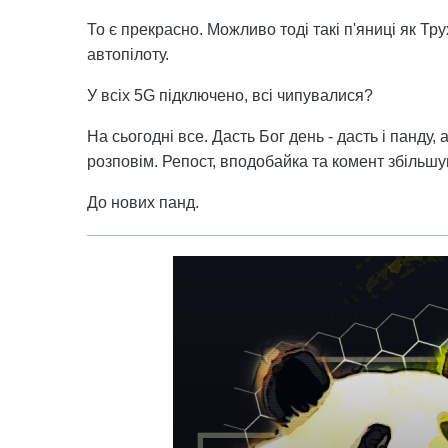
То є прекрасно. Можливо тоді такі п'яниці як Тру
автопілоту.
У всіх 5G підключено, всі чипувалися?
На сьогодні все. Дасть Бог день - дасть і панду, 
розповім. Репост, вподобайка та комент збільшую
До нових панд.