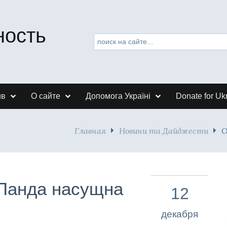
ность
ив
О сайте
Допомога Україні
Donate for Uk
Главная
Новини та Дайджести
О
 Панда насущна
12
декабря