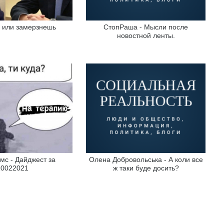
 или замерзнешь
СтопРаша - Мысли после
новостной ленты.
мс - Дайджест за
Олена Добровольська - А коли все
10022021
ж таки буде досить?