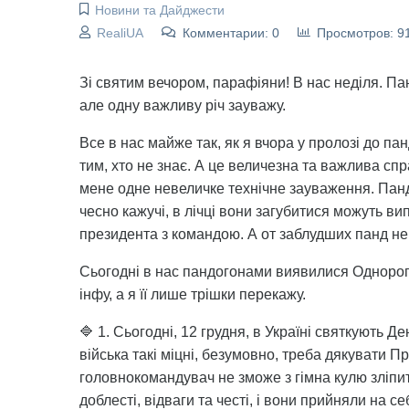
Новини та Дайджести
RealiUA
Комментарии: 0
Просмотров: 9
Зі святим вечором, парафіяни! В нас неділя. Пан
але одну важливу річ зауважу.
Все в нас майже так, як я вчора у пролозі до пан
тим, хто не знає. А це величезна та важлива спр
мене одне невеличке технічне зауваження. Пандів
чесно кажучі, в лічці вони загубитися можуть в
президента з командою. А от заблудших панд не
Сьогодні в нас пандогонами виявилися Однорог 
інфу, а я її лише трішки перекажу.
🔷 1. Сьогодні, 12 грудня, в Україні святкують Д
війська такі міцні, безумовно, треба дякувати 
головнокомандувач не зможе з гімна кулю зліпит
доблесті, відваги та честі, і вони прийняли на с