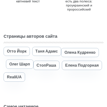
квітневий текст
есть два полюса:
проукраинский и
пророссийский
Страницы авторов сайта
Отто Йорк
Таня Адамс
Олена Кудренко
Олег Шарп
СтопРаша
Елена Подгорная
RealiUA
Самое читаемое