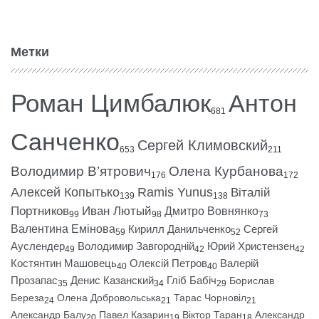
Метки
Роман Цимбалюк
Антон
681
Санченко
Сергей Климовский
653
211
Володимир В’ятрович
Олена Курбанова
176
172
Алексей Копытько
Ramis Yunus
Віталій
139
138
Портников
Иван Лютый
Дмитро Вовнянко
99
98
73
Валентина Емінова
Кирилл Данильченко
Сергей
59
52
Ауслендер
Володимир Завгородній
Юрий Христензен
49
42
42
Костянтин Машовець
Олексій Петров
Валерій
40
40
Прозапас
Денис Казанский
Гліб Бабіч
Борислав
35
34
29
Береза
Олена Добровольська
Тарас Чорновіл
24
21
21
Александр Балу
Павел Казарин
Віктор Таран
Александр
20
19
18