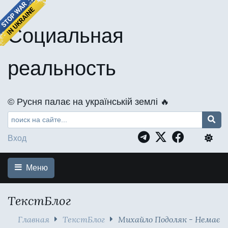
Социальная
реальность
©️ Русня палає на українській землі 🔥
Вход
Меню
ТекстБлог
Главная
ТекстБлог
Михайло Подоляк - Немає