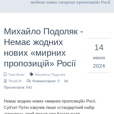
жодних нових «мирних пропозицій» Росії
Михайло Подоляк -
Немає жодних
14
нових «мирних
июня
пропозицій» Росії
2024
ТекстБлог
Михайло Подоляк
RealiUA
Комментарии: 0
Просмотров: 541
Немає жодних нових «мирних пропозицій» Росії.
Суб'єкт Путін озвучив лише «стандартний набір
агресора», який звучав уже багато разів.