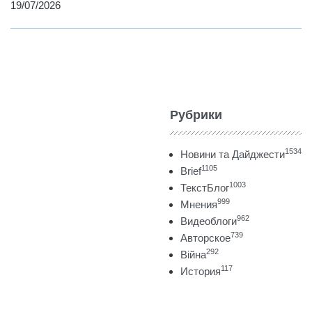
19/07/2026
Рубрики
1534
Новини та Дайджести
1105
Brief
1003
ТекстБлог
999
Мнения
962
Видеоблоги
739
Авторское
292
Війна
117
История