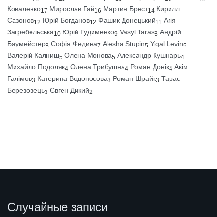
Коваленко
Мирослав Гай
Мартин Брест
Кирилл
17
16
14
Сазонов
Юрій Богданов
Фашик Донецький
Агія
12
12
11
Загребельська
Юрій Гудименко
Vasyl Taras
Андрій
10
9
8
Баумейстер
Софія Федина
Alesha Stupin
Yigal Levin
8
7
5
5
Валерій Калниш
Олена Монова
Александр Кушнарь
5
5
4
Михайло Подоляк
Олена Трибушна
Роман Донік
Акім
4
4
4
Галімов
Катерина Водоносова
Роман Шрайк
Тарас
3
3
3
Березовець
Євген Дикий
3
2
Случайные записи