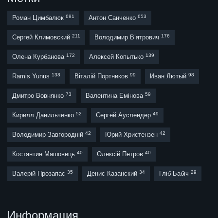
681
653
Роман Цимбалюк
Антон Санченко
211
176
Сергей Климовский
Володимир В’ятрович
172
139
Олена Курбанова
Алексей Копытько
138
99
98
Ramis Yunus
Віталій Портников
Иван Лютый
73
59
Дмитро Вовнянко
Валентина Емінова
52
49
Кирилл Данильченко
Сергей Ауслендер
42
42
Володимир Завгородній
Юрий Христензен
40
40
Костянтин Машовець
Олексій Петров
35
34
29
Валерій Прозапас
Денис Казанский
Гліб Бабіч
Информация