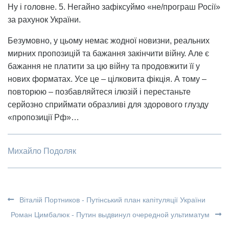
Ну і головне. 5. Негайно зафіксуймо «не/програш Росії»
за рахунок України.
Безумовно, у цьому немає жодної новизни, реальних
мирних пропозицій та бажання закінчити війну. Але є
бажання не платити за цю війну та продовжити її у
нових форматах. Усе це – цілковита фікція. А тому –
повторюю – позбавляйтеся ілюзій і перестаньте
серйозно сприймати образливі для здорового глузду
«пропозиції Рф»…
Михайло Подоляк
Віталій Портников - Путінський план капітуляції України
Роман Цимбалюк - Путин выдвинул очередной ультиматум