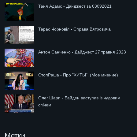
Таня Адамс - Дайджест за 03092021
Тарас Чорновіл - Справа Вятровича
Антон Санченко - Дайджест 27 травня 2023
СтопРаша - Про "ХИТЫ". (Мое мнение)
Олег Шарп - Байден виступив із чудовим
спічем
Метки