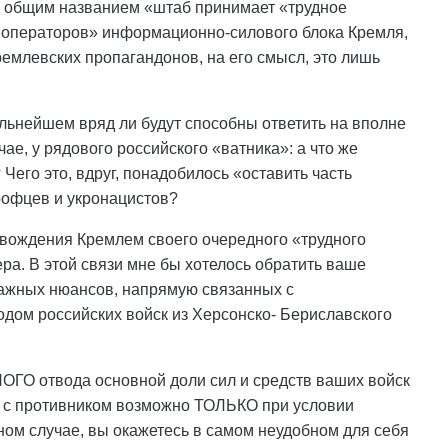
д общим названием «штаб принимает «трудное
 «операторов» информационно-силового блока Кремля,
емлевских пропагандонов, на его смысл, это лишь
альнейшем вряд ли будут способны ответить на вполне
чае, у рядового российского «ватника»: а что же
Чего это, вдруг, понадобилось «оставить часть
рофцев и укронацистов?
вождения Кремлем своего очередного «трудного
ра. В этой связи мне бы хотелось обратить ваше
важных нюансов, напрямую связанных с
ходом российских войск из Херсонско- Бериславского
ГО отвода основной доли сил и средств ваших войск
я с противником возможно ТОЛЬКО при условии
вном случае, вы окажетесь в самом неудобном для себя