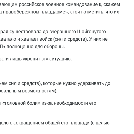
вающим российское военное командование к, скажем
а правобережном плацдарме», стоит отметить, что их
орая существовала до вчерашнего Шойгонутого
атало и хватает войск (сил и средств). У них не
ТЬ полноценно для обороны.
ости лишь укрепит эту ситуацию.
ъем сил и средств), которые нужно удерживать до
реальным возможностям).
т «головной боли» из-за необходимости его
ело с сокращением общей его площади (с целью