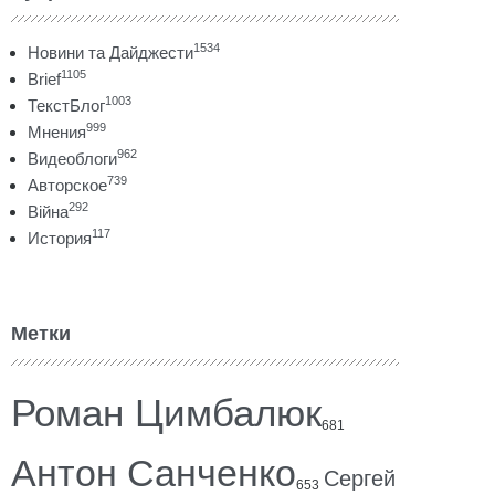
1534
Новини та Дайджести
1105
Brief
1003
ТекстБлог
999
Мнения
962
Видеоблоги
739
Авторское
292
Війна
117
История
Метки
Роман Цимбалюк
681
Антон Санченко
Сергей
653