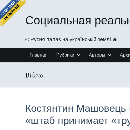
Социальная реаль
©️ Русня палає на українській землі 🔥
Главная
Рубрики
Авторы
Арх
Війна
Костянтин Машовець -
«штаб принимает «тр