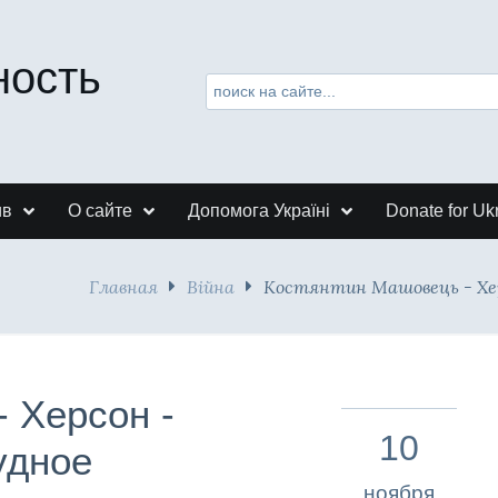
ность
ив
О сайте
Допомога Україні
Donate for Uk
Главная
Війна
Костянтин Машовець - Хе
 Херсон -
10
удное
ноября