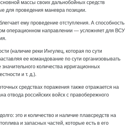
основной массы своих дальнобойных средств
ые для проведения маневра позиции.
блегчает ему проведение отступления. А способность
том операционном направлении — усложняет для ВСУ
ия.
сти (наличие реки Ингулец, которая по сути
заставляя ее командование по сути организовывать
ие значительного количества ирригационных
тности и т. д.).
точных средствах поражения также отражается на
 отвода российских войск с правобережного
олго: это и количество и наличие плавсредств на
топлива и запасных частей, которые есть в его