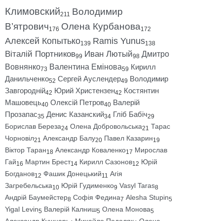
Климовский
Володимир
211
В’ятрович
Олена Курбанова
176
172
Алексей Копытько
Ramis Yunus
139
138
Віталій Портников
Иван Лютый
Дмитро
99
98
Вовнянко
Валентина Емінова
Кирилл
73
59
Данильченко
Сергей Ауслендер
Володимир
52
49
Завгородній
Юрий Христензен
Костянтин
42
42
Машовець
Олексій Петров
Валерій
40
40
Прозапас
Денис Казанский
Гліб Бабіч
35
34
29
Борислав Береза
Олена Добровольська
Тарас
24
21
Чорновіл
Александр Балу
Павел Казарин
21
20
19
Віктор Таран
Александр Коваленко
Мирослав
18
17
Гай
Мартин Брест
Кирилл Сазонов
Юрій
16
14
12
Богданов
Фашик Донецький
Агія
12
11
Загребельська
Юрій Гудименко
Vasyl Taras
10
9
8
Андрій Баумейстер
Софія Федина
Alesha Stupin
8
7
5
Yigal Levin
Валерій Калниш
Олена Монова
5
5
5
Александр Кушнарь
Михайло Подоляк
Олена