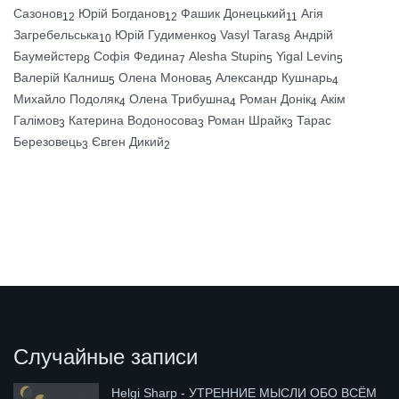
Сазонов
Юрій Богданов
Фашик Донецький
Агія
12
12
11
Загребельська
Юрій Гудименко
Vasyl Taras
Андрій
10
9
8
Баумейстер
Софія Федина
Alesha Stupin
Yigal Levin
8
7
5
5
Валерій Калниш
Олена Монова
Александр Кушнарь
5
5
4
Михайло Подоляк
Олена Трибушна
Роман Донік
Акім
4
4
4
Галімов
Катерина Водоносова
Роман Шрайк
Тарас
3
3
3
Березовець
Євген Дикий
3
2
Случайные записи
Helgi Sharp - УТРЕННИЕ МЫСЛИ ОБО ВСЁМ