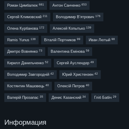
681
653
Роман Цимбалюк
Антон Санченко
211
176
Сергей Климовский
Володимир В’ятрович
172
139
Олена Курбанова
Алексей Копытько
138
99
98
Ramis Yunus
Віталій Портников
Иван Лютый
73
59
Дмитро Вовнянко
Валентина Емінова
52
49
Кирилл Данильченко
Сергей Ауслендер
42
42
Володимир Завгородній
Юрий Христензен
40
40
Костянтин Машовець
Олексій Петров
35
34
29
Валерій Прозапас
Денис Казанский
Гліб Бабіч
Информация