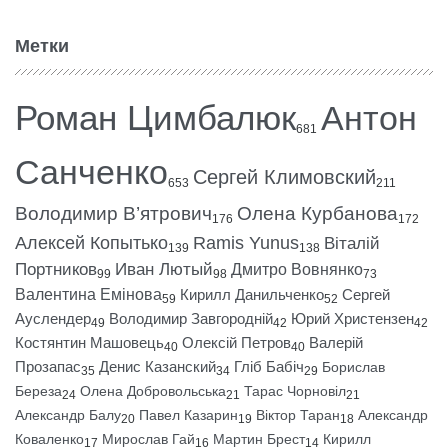
Метки
Роман Цимбалюк
Антон
681
Санченко
Сергей Климовский
653
211
Володимир В’ятрович
Олена Курбанова
176
172
Алексей Копытько
Ramis Yunus
Віталій
139
138
Портников
Иван Лютый
Дмитро Вовнянко
99
98
73
Валентина Емінова
Кирилл Данильченко
Сергей
59
52
Ауслендер
Володимир Завгородній
Юрий Христензен
49
42
42
Костянтин Машовець
Олексій Петров
Валерій
40
40
Прозапас
Денис Казанский
Гліб Бабіч
Борислав
35
34
29
Береза
Олена Добровольська
Тарас Чорновіл
24
21
21
Александр Балу
Павел Казарин
Віктор Таран
Александр
20
19
18
Коваленко
Мирослав Гай
Мартин Брест
Кирилл
17
16
14