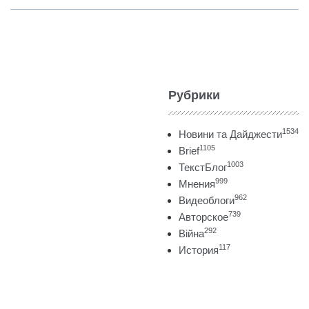
Рубрики
1534
Новини та Дайджести
1105
Brief
1003
ТекстБлог
999
Мнения
962
Видеоблоги
739
Авторское
292
Війна
117
История