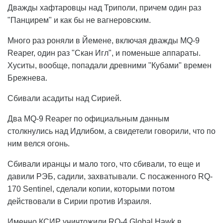
Дважды хафтаровцы над Триполи, причем один раз
"Панцирем" и как бы не вагнеровским.
Много раз роняли в Йемене, включая дважды MQ-9
Reaper, один раз "Скан Игл", и поменьше аппараты.
Хуситы, вообще, попадали древними "Кубами" времен
Брежнева.
Сбивали асадиты над Сирией.
Два MQ-9 Reaper по официальным данным
столкнулись над Идлибом, а свидетели говорили, что по
ним велся огонь.
Сбивали иранцы и мало того, что сбивали, то еще и
давили РЭБ, садили, захватывали. С посаженного RQ-
170 Sentinel, сделали копии, которыми потом
действовали в Сирии против Израиля.
Именно КСИР уничтожили RQ-4 Global Hawk в