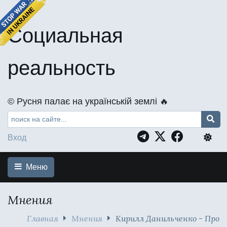
Социальная
реальность
©️ Русня палає на українській землі 🔥
Вход
Меню
Мнения
Главная
Мнения
Кирилл Данильченко - Про