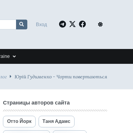
Вход
raine
лог
Юрій Гудименко - Чорти повертаються
Страницы авторов сайта
Отто Йорк
Таня Адамс