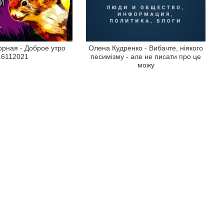
рная - Доброе утро
Олена Кудренко - Вибачте, ніякого
16112021
песимізму - але не писати про це
можу