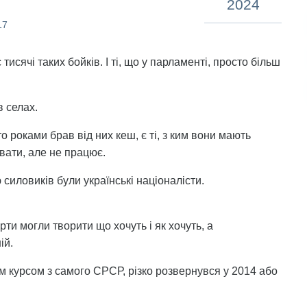
2024
17
исячі таких бойків. І ті, що у парламенті, просто більш
в селах.
хто роками брав від них кеш, є ті, з ким вони мають
ювати, але не працює.
иловиків були українські націоналісти.
ти могли творити що хочуть і як хочуть, а
ій.
им курсом з самого СРСР, різко розвернувся у 2014 або