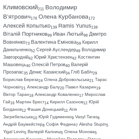
Климовский
Володимир
211
В’ятрович
Олена Курбанова
176
172
Алексей Копытько
Ramis Yunus
139
138
Віталій Портников
Иван Лютый
Дмитро
99
98
Вовнянко
Валентина Емінова
Кирилл
73
59
Данильченко
Сергей Ауслендер
Володимир
52
49
Завгородній
Юрий Христензен
Костянтин
42
42
Машовець
Олексій Петров
Валерій
40
40
Прозапас
Денис Казанский
Гліб Бабіч
35
34
29
Борислав Береза
Олена Добровольська
Тарас
24
21
Чорновіл
Александр Балу
Павел Казарин
21
20
19
Віктор Таран
Александр Коваленко
Мирослав
18
17
Гай
Мартин Брест
Кирилл Сазонов
Юрій
16
14
12
Богданов
Фашик Донецький
Агія
12
11
Загребельська
Юрій Гудименко
Vasyl Taras
10
9
8
Андрій Баумейстер
Софія Федина
Alesha Stupin
8
7
5
Yigal Levin
Валерій Калниш
Олена Монова
5
5
5
Александр Кушнарь
Михайло Подоляк
Олена