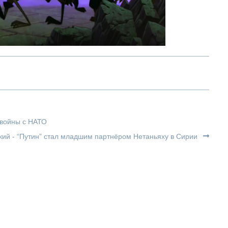
 войны с НАТО
кий - “Путин” стал младшим партнёром Нетаньяху в Сирии