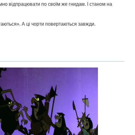
но відпрацювати по своїм же гнидам. І станом на
таються». А ці чорти повертаються завжди.