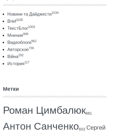
1534
Новини та Дайджести
1105
Brief
1003
ТекстБлог
999
Мнения
962
Видеоблоги
739
Авторское
292
Війна
117
История
Метки
Роман Цимбалюк
681
Антон Санченко
Сергей
653