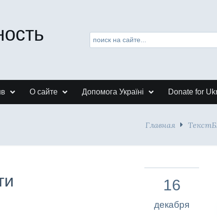
ность
ив
О сайте
Допомога Україні
Donate for Uk
Главная
ТекстБ
ти
16
декабря