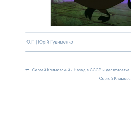
Ю.Г. | Юрій Гудименко
Сергей Климовский - Назад в СССР и десятилетка
Сергей Климовс