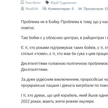
ТекстБлог
Юрій Гудименко
RealiUA
Комментарии: 0
Просмотров: 5
Проблема не в Бойку. Проблема в тому, що у нас т
помітні.
Такі бойки є у обласних центрах, в райцентрах і 
Є ті, хто роками підтримував таких бойків, є ті, 
спільні «тємкі», є ті, хто мав би сука з цим прац
Десятиліттями головною політичною проблемою с
Десятиліттями.
За дуже рідкісним виключенням, проросійські чор
проукраїнські пацани і дівчата вигрібали по повн
І ті, хто думає, що цей корабель, який йшов одн
2022 роках, мають зняти рожеві окуляри.