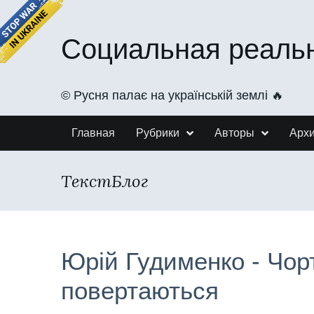
Социальная реаль
©️ Русня палає на українській землі 🔥
Главная
Рубрики
Авторы
Арх
ТекстБлог
Юрій Гудименко - Чор
повертаються