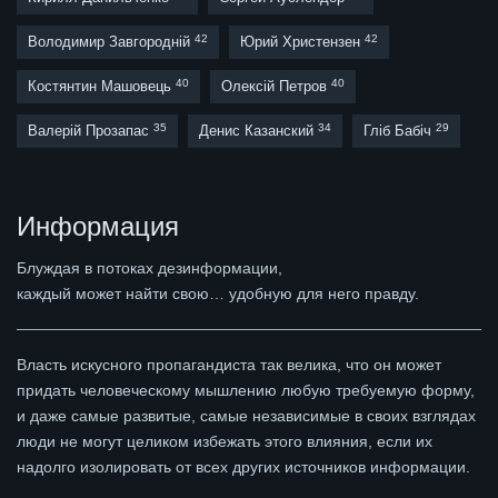
42
42
Володимир Завгородній
Юрий Христензен
40
40
Костянтин Машовець
Олексій Петров
35
34
29
Валерій Прозапас
Денис Казанский
Гліб Бабіч
Информация
Блуждая в потоках дезинформации,
каждый может найти свою… удобную для него правду.
Власть искусного пропагандиста так велика, что он может
придать человеческому мышлению любую требуемую форму,
и даже самые развитые, самые независимые в своих взглядах
люди не могут целиком избежать этого влияния, если их
надолго изолировать от всех других источников информации.