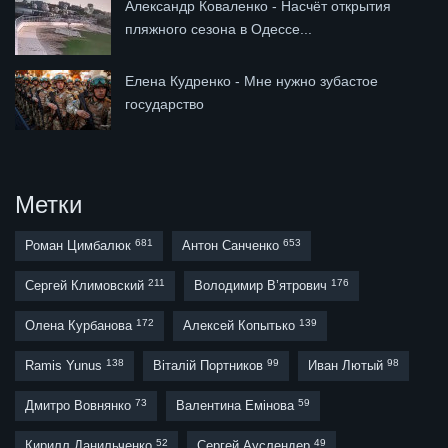
Александр Коваленко - Насчёт открытия
пляжного сезона в Одессе...
Елена Кудренко - Мне нужно зубастое
государство
Метки
681
653
Роман Цимбалюк
Антон Санченко
211
176
Сергей Климовский
Володимир В’ятрович
172
139
Олена Курбанова
Алексей Копытько
138
99
98
Ramis Yunus
Віталій Портников
Иван Лютый
73
59
Дмитро Вовнянко
Валентина Емінова
52
49
Кирилл Данильченко
Сергей Ауслендер