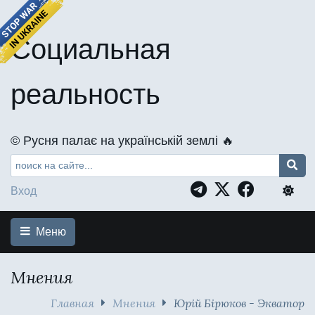
Социальная
реальность
©️ Русня палає на українській землі 🔥
Вход
Меню
Мнения
Главная
Мнения
Юрій Бірюков - Экватор