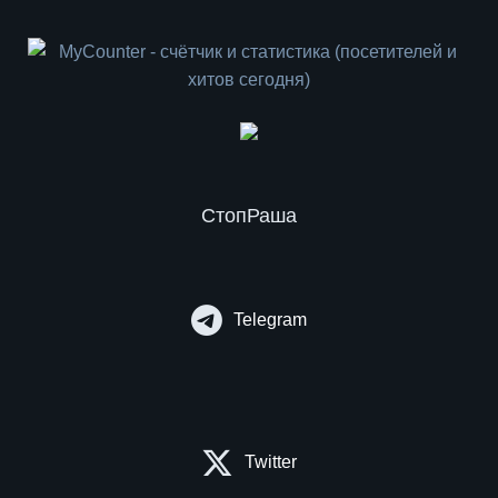
СтопРаша
Telegram
Twitter