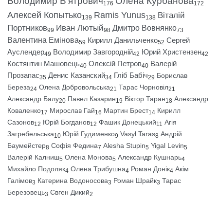
Володимир В’ятрович
Олена Курбанова
176
172
Алексей Копытько
Ramis Yunus
Віталій
139
138
Портников
Иван Лютый
Дмитро Вовнянко
99
98
73
Валентина Емінова
Кирилл Данильченко
Сергей
59
52
Ауслендер
Володимир Завгородній
Юрий Христензен
49
42
42
Костянтин Машовець
Олексій Петров
Валерій
40
40
Прозапас
Денис Казанский
Гліб Бабіч
Борислав
35
34
29
Береза
Олена Добровольська
Тарас Чорновіл
24
21
21
Александр Балу
Павел Казарин
Віктор Таран
Александр
20
19
18
Коваленко
Мирослав Гай
Мартин Брест
Кирилл
17
16
14
Сазонов
Юрій Богданов
Фашик Донецький
Агія
12
12
11
Загребельська
Юрій Гудименко
Vasyl Taras
Андрій
10
9
8
Баумейстер
Софія Федина
Alesha Stupin
Yigal Levin
8
7
5
5
Валерій Калниш
Олена Монова
Александр Кушнарь
5
5
4
Михайло Подоляк
Олена Трибушна
Роман Донік
Акім
4
4
4
Галімов
Катерина Водоносова
Роман Шрайк
Тарас
3
3
3
Березовець
Євген Дикий
3
2