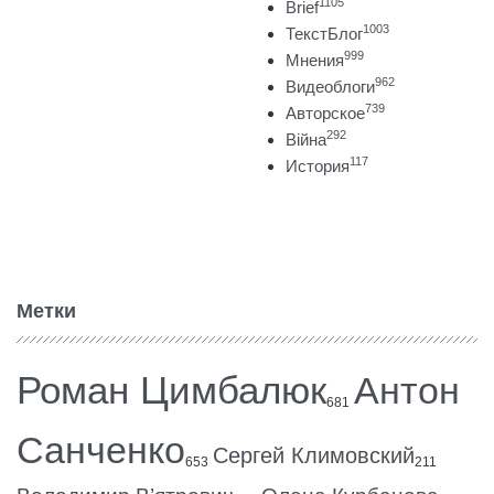
1105
Brief
1003
ТекстБлог
999
Мнения
962
Видеоблоги
739
Авторское
292
Війна
117
История
Метки
Роман Цимбалюк
Антон
681
Санченко
Сергей Климовский
653
211