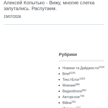
Алексей Копытько - Вижу, многие слегка
запутались. Распутаем.
19/07/2026
Рубрики
1534
Новини та Дайджести
1105
Brief
1003
ТекстБлог
999
Мнения
962
Видеоблоги
739
Авторское
292
Війна
117