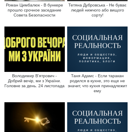
Роман Цимбалюк - В бункере
Тетяна Дубровська - Не буває
прошло срочное заседание
людей нижчого або вищого
Совета Безопасности
сорту!
Володимир В’ятрович -
Таня Адамс - Если таракан
Добрий вечір, ми з України.
родился в кухне, это еще не
Головне за день. 24 листопада
значит, что кухня принадлежит
ему