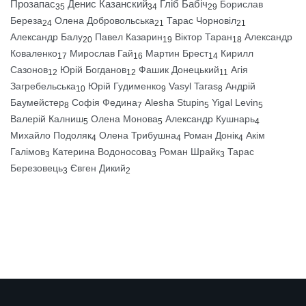
Прозапас
Денис Казанский
Гліб Бабіч
Борислав
35
34
29
Береза
Олена Добровольська
Тарас Чорновіл
24
21
21
Александр Балу
Павел Казарин
Віктор Таран
Александр
20
19
18
Коваленко
Мирослав Гай
Мартин Брест
Кирилл
17
16
14
Сазонов
Юрій Богданов
Фашик Донецький
Агія
12
12
11
Загребельська
Юрій Гудименко
Vasyl Taras
Андрій
10
9
8
Баумейстер
Софія Федина
Alesha Stupin
Yigal Levin
8
7
5
5
Валерій Калниш
Олена Монова
Александр Кушнарь
5
5
4
Михайло Подоляк
Олена Трибушна
Роман Донік
Акім
4
4
4
Галімов
Катерина Водоносова
Роман Шрайк
Тарас
3
3
3
Березовець
Євген Дикий
3
2