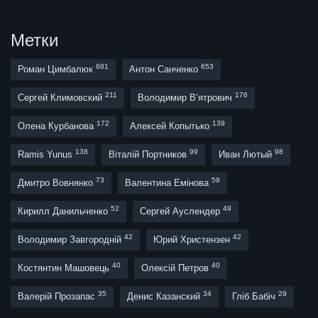
Метки
681
653
Роман Цимбалюк
Антон Санченко
211
176
Сергей Климовский
Володимир В’ятрович
172
139
Олена Курбанова
Алексей Копытько
138
99
98
Ramis Yunus
Віталій Портников
Иван Лютый
73
59
Дмитро Вовнянко
Валентина Емінова
52
49
Кирилл Данильченко
Сергей Ауслендер
42
42
Володимир Завгородній
Юрий Христензен
40
40
Костянтин Машовець
Олексій Петров
35
34
29
Валерій Прозапас
Денис Казанский
Гліб Бабіч