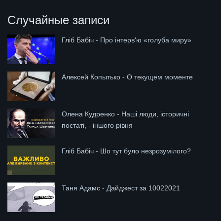
Случайные записи
Гліб Бабіч - Про інтерв'ю «голуба миру»
Алексей Копытько - О текущем моменте
Олена Кудренко - Наші люди, історичні
постаті, - іншого рівня
Гліб Бабіч - Шо тут було незрозумілого?
Таня Адамс - Дайджест за 10022021