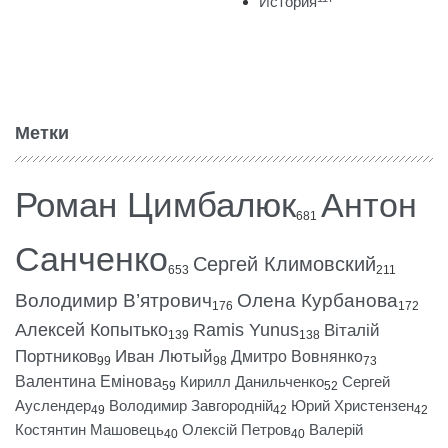
История
Метки
Роман Цимбалюк
Антон
681
Санченко
Сергей Климовский
653
211
Володимир В’ятрович
Олена Курбанова
176
172
Алексей Копытько
Ramis Yunus
Віталій
139
138
Портников
Иван Лютый
Дмитро Вовнянко
99
98
73
Валентина Емінова
Кирилл Данильченко
Сергей
59
52
Ауслендер
Володимир Завгородній
Юрий Христензен
49
42
42
Костянтин Машовець
Олексій Петров
Валерій
40
40