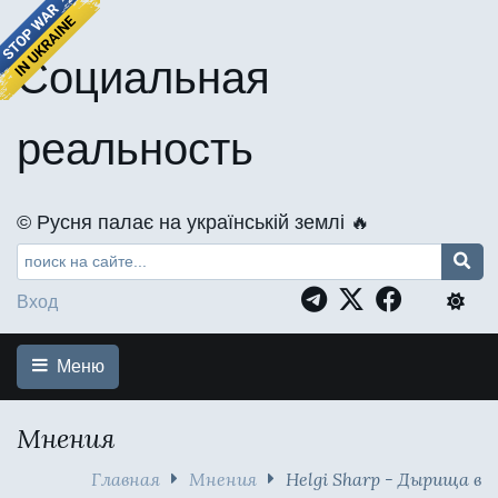
Социальная
реальность
©️ Русня палає на українській землі 🔥
Вход
Меню
Мнения
Главная
Мнения
Helgi Sharp - Дырища в