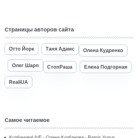
Страницы авторов сайта
Отто Йорк
Таня Адамс
Олена Кудренко
Олег Шарп
СтопРаша
Елена Подгорная
RealiUA
Самое читаемое
КурбановаLIVE - Олена Курбанова - Ramis Yunus