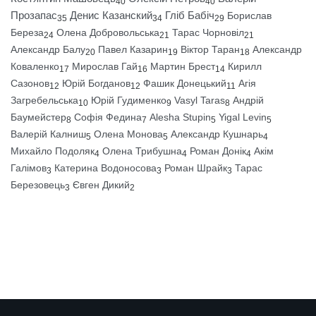
40
40
Прозапас
Денис Казанский
Гліб Бабіч
Борислав
35
34
29
Береза
Олена Добровольська
Тарас Чорновіл
24
21
21
Александр Балу
Павел Казарин
Віктор Таран
Александр
20
19
18
Коваленко
Мирослав Гай
Мартин Брест
Кирилл
17
16
14
Сазонов
Юрій Богданов
Фашик Донецький
Агія
12
12
11
Загребельська
Юрій Гудименко
Vasyl Taras
Андрій
10
9
8
Баумейстер
Софія Федина
Alesha Stupin
Yigal Levin
8
7
5
5
Валерій Калниш
Олена Монова
Александр Кушнарь
5
5
4
Михайло Подоляк
Олена Трибушна
Роман Донік
Акім
4
4
4
Галімов
Катерина Водоносова
Роман Шрайк
Тарас
3
3
3
Березовець
Євген Дикий
3
2