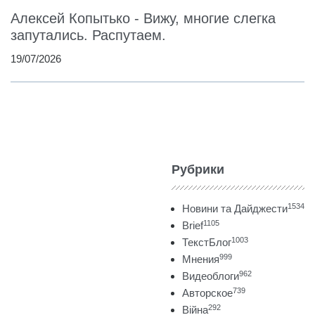
Алексей Копытько - Вижу, многие слегка
запутались. Распутаем.
19/07/2026
Рубрики
1534
Новини та Дайджести
1105
Brief
1003
ТекстБлог
999
Мнения
962
Видеоблоги
739
Авторское
292
Війна