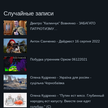
Случайные записи
Дмитро "Калинчук" Вовнянко - ЗАБАГАТО
ПАТРІОТИЗМУ…
Антон Санченко - Дайджест 16 серпня 2022
Побудка утренним Орком 06122021
Олена Кудренко - Україна для росіян -
суцільна Чорнобаївка
Олена Кудренко - "Путин ест мясо. Глубинный
народец ест капусту. Вместе они едят
голубцы." (С)