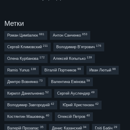
Метки
681
653
Роман Цимбалюк
Антон Санченко
211
176
Сергей Климовский
Володимир В’ятрович
172
139
Олена Курбанова
Алексей Копытько
138
99
98
Ramis Yunus
Віталій Портников
Иван Лютый
73
59
Дмитро Вовнянко
Валентина Емінова
52
49
Кирилл Данильченко
Сергей Ауслендер
42
42
Володимир Завгородній
Юрий Христензен
40
40
Костянтин Машовець
Олексій Петров
35
34
29
Валерій Прозапас
Денис Казанский
Гліб Бабіч