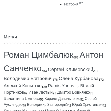
117
История
Метки
Роман Цимбалюк
Антон
681
Санченко
Сергей Климовский
653
211
Володимир В’ятрович
Олена Курбанова
176
172
Алексей Копытько
Ramis Yunus
Віталій
139
138
Портников
Иван Лютый
Дмитро Вовнянко
99
98
73
Валентина Емінова
Кирилл Данильченко
Сергей
59
52
Ауслендер
Володимир Завгородній
Юрий Христензен
49
42
42
Костянтин Машовець
Олексій Петров
Валерій