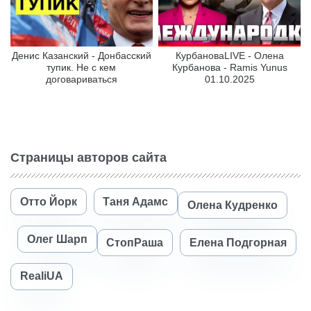
Денис Казанский - Донбасский
КурбановаLIVE - Олена
тупик. Не с кем
Курбанова - Ramis Yunus
договариваться
01.10.2025
Страницы авторов сайта
Отто Йорк
Таня Адамс
Олена Кудренко
Олег Шарп
СтопРаша
Елена Подгорная
RealiUA