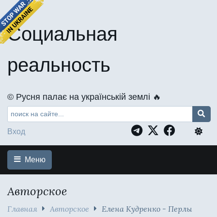
Социальная
реальность
©️ Русня палає на українській землі 🔥
Вход
Меню
Авторское
Главная
Авторское
Елена Кудренко - Перлы