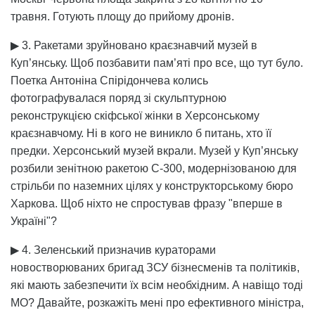
травня. Готують площу до прийому дронів.
▶ 3. Ракетами зруйновано краєзнавчий музей в
Куп’янську. Щоб позбавити пам’яті про все, що тут було.
Поетка Антоніна Спірідончева колись
фотографувалася поряд зі скульптурною
реконструкцією скіфської жінки в Херсонському
краєзнавчому. Ні в кого не виникло б питань, хто її
предки. Херсонський музей вкрали. Музей у Куп’янську
розбили зенітною ракетою С-300, модернізованою для
стрільби по наземних цілях у конструкторському бюро
Харкова. Щоб ніхто не спростував фразу "вперше в
Україні"?
▶ 4. Зеленський призначив кураторами
новостворюваних бригад ЗСУ бізнесменів та політиків,
які мають забезпечити їх всім необхідним. А навіщо тоді
МО? Давайте, розкажіть мені про ефективного міністра,