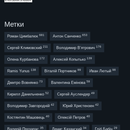
Метки
681
653
Роман Цимбалюк
Антон Санченко
211
176
Сергей Климовский
Володимир В’ятрович
172
139
Олена Курбанова
Алексей Копытько
138
99
98
Ramis Yunus
Віталій Портников
Иван Лютый
73
59
Дмитро Вовнянко
Валентина Емінова
52
49
Кирилл Данильченко
Сергей Ауслендер
42
42
Володимир Завгородній
Юрий Христензен
40
40
Костянтин Машовець
Олексій Петров
35
34
29
Валерій Прозапас
Денис Казанский
Гліб Бабіч