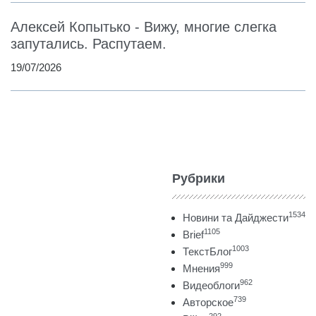
Алексей Копытько - Вижу, многие слегка
запутались. Распутаем.
19/07/2026
Рубрики
1534
Новини та Дайджести
1105
Brief
1003
ТекстБлог
999
Мнения
962
Видеоблоги
739
Авторское