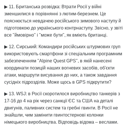
▶ 11. Британська розвідка: Втрати Росії у війні
зменшилися в порівнянні з лютим-березнем. Це
пояснюється невдачею російського зимового наступу й
підготовкою до українського контрнаступу. Звісно, у звіті
все "ймовірно" і "може бути", як вміють британці.
▶ 12. Сирський: Командири російських штурмових груп
використовують смартфони зі спеціальним програмним
забезпеченням "Alpine Quest GPS", в якій нанесені
координати позицій наших вогневих засобів, об'єкти
атаки, маршрути висування до них, а також завдання
сусідніх підрозділів. Може щось в GPS підкрутити?
▶ 13. WSJ: в Росії скоротилося виробництво танкерів з
17-16 до 4 на рік через санкції ЄС та США на деталі
двигунів, паливних систем та гребні гвинти. В Росії не
знайшли, чим замінити гвинтостернові колонки
німецького виробництва. Відповідь відома – веслами.