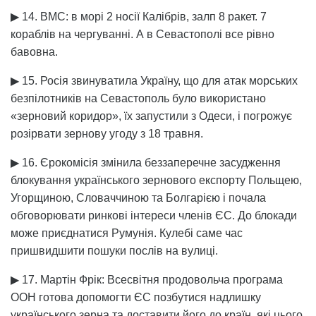
▶ 14. ВМС: в морі 2 носії Калібрів, залп 8 ракет. 7
кораблів на чергуванні. А в Севастополі все рівно
бавовна.
▶ 15. Росія звинуватила Україну, що для атак морських
безпілотників на Севастополь було використано
«зерновий коридор», їх запустили з Одеси, і погрожує
розірвати зернову угоду з 18 травня.
▶ 16. Єрокомісія змінила беззаперечне засудження
блокування українського зернового експорту Польщею,
Угорщиною, Словаччиною та Болгарією і почала
обговорювати ринкові інтереси членів ЄС. До блокади
може приєднатися Румунія. Кулебі саме час
пришвидшити пошуки послів на вулиці.
▶ 17. Мартін Фрік: Всесвітня продовольча програма
ООН готова допомогти ЄС позбутися надлишку
українського зерна та доставити його до країн, які цього