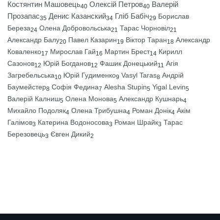
Костянтин Машовець
Олексій Петров
Валерій
40
40
Прозапас
Денис Казанский
Гліб Бабіч
Борислав
35
34
29
Береза
Олена Добровольська
Тарас Чорновіл
24
21
21
Александр Балу
Павел Казарин
Віктор Таран
Александр
20
19
18
Коваленко
Мирослав Гай
Мартин Брест
Кирилл
17
16
14
Сазонов
Юрій Богданов
Фашик Донецький
Агія
12
12
11
Загребельська
Юрій Гудименко
Vasyl Taras
Андрій
10
9
8
Баумейстер
Софія Федина
Alesha Stupin
Yigal Levin
8
7
5
5
Валерій Калниш
Олена Монова
Александр Кушнарь
5
5
4
Михайло Подоляк
Олена Трибушна
Роман Донік
Акім
4
4
4
Галімов
Катерина Водоносова
Роман Шрайк
Тарас
3
3
3
Березовець
Євген Дикий
3
2