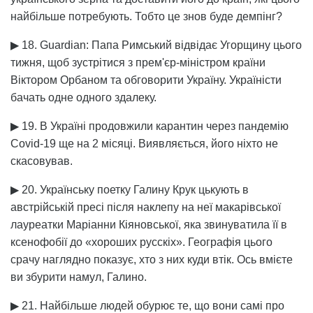
найбільше потребують. Тобто це знов буде демпінг?
▶ 18. Guardian: Папа Римський відвідає Угорщину цього
тижня, щоб зустрітися з прем'єр-міністром країни
Віктором Орбаном та обговорити Україну. Україністи
бачать одне одного здалеку.
▶ 19. В Україні продовжили карантин через пандемію
Covid-19 ще на 2 місяці. Виявляється, його ніхто не
скасовував.
▶ 20. Українську поетку Галину Крук цькують в
австрійській пресі після наклепу на неї макарівської
лауреатки Маріанни Кіяновської, яка звинуватила її в
ксенофобії до «хороших русскіх». Географія цього
срачу наглядно показує, хто з них куди втік. Ось вмієте
ви збурити намул, Галино.
▶ 21. Найбільше людей обурює те, що вони самі про