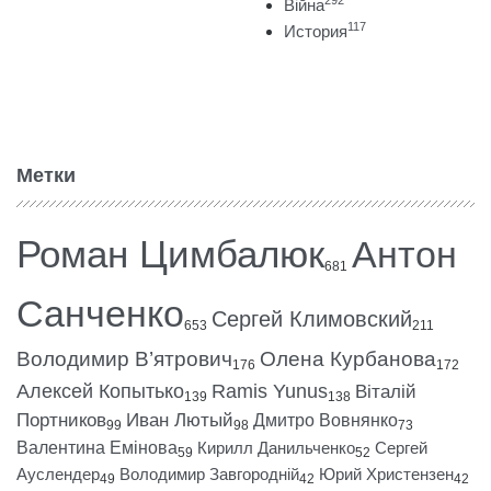
292
Війна
117
История
Метки
Роман Цимбалюк
Антон
681
Санченко
Сергей Климовский
653
211
Володимир В’ятрович
Олена Курбанова
176
172
Алексей Копытько
Ramis Yunus
Віталій
139
138
Портников
Иван Лютый
Дмитро Вовнянко
99
98
73
Валентина Емінова
Кирилл Данильченко
Сергей
59
52
Ауслендер
Володимир Завгородній
Юрий Христензен
49
42
42