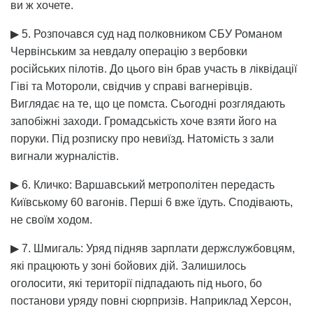
ви ж хочете.
▶ 5. Розпочався суд над полковником СБУ Романом
Червінським за невдалу операцію з вербовки
російських пілотів. До цього він брав участь в ліквідації
Гіві та Мотороли, свідчив у справі вагнерівців.
Виглядає на те, що це помста. Сьогодні розглядають
запобіжні заходи. Громадськість хоче взяти його на
поруки. Під розписку про невиїзд. Натомість з зали
вигнали журналістів.
▶ 6. Кличко: Варшавський метрополітен передасть
Київському 60 вагонів. Перші 6 вже їдуть. Сподівають,
не своїм ходом.
▶ 7. Шмигаль: Уряд підняв зарплати держслужбовцям,
які працюють у зоні бойових дій. Залишилось
оголосити, які території підпадають під нього, бо
постанови уряду повні сюрпризів. Наприклад Херсон,