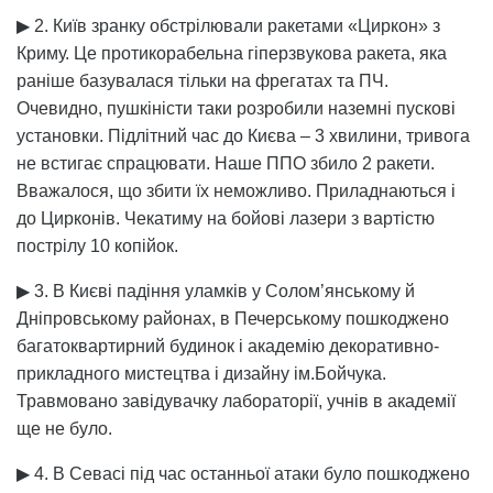
▶ 2. Київ зранку обстрілювали ракетами «Циркон» з
Криму. Це протикорабельна гіперзвукова ракета, яка
раніше базувалася тільки на фрегатах та ПЧ.
Очевидно, пушкіністи таки розробили наземні пускові
установки. Підлітний час до Києва – 3 хвилини, тривога
не встигає спрацювати. Наше ППО збило 2 ракети.
Вважалося, що збити їх неможливо. Приладнаються і
до Цирконів. Чекатиму на бойові лазери з вартістю
пострілу 10 копійок.
▶ 3. В Києві падіння уламків у Солом’янському й
Дніпровському районах, в Печерському пошкоджено
багатоквартирний будинок і академію декоративно-
прикладного мистецтва і дизайну ім.Бойчука.
Травмовано завідувачку лабораторії, учнів в академії
ще не було.
▶ 4. В Севасі під час останньої атаки було пошкоджено