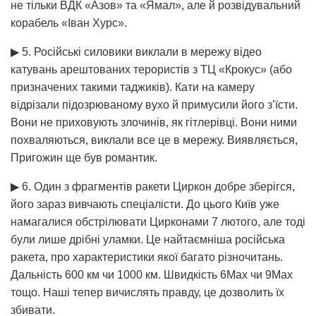
не тільки ВДК «Азов» та «Ямал», але й розвідувальний
корабель «Іван Хурс».
▶ 5. Російські силовики виклали в мережу відео
катувань арештованих терористів з ТЦ «Крокус» (або
призначених такими таджиків). Кати на камеру
відрізали підозрюваному вухо й примусили його з’їсти.
Вони не приховують злочинів, як гітлерівці. Вони ними
похваляються, виклали все це в мережу. Виявляється,
Пригожин ще був романтик.
▶ 6. Один з фрагментів ракети Циркон добре зберігся,
його зараз вивчають спеціалісти. До цього Київ уже
намагалися обстрілювати Цирконами 7 лютого, але тоді
були лише дрібні уламки. Це найтаємніша російська
ракета, про характеристики якої багато різночитань.
Дальність 600 км чи 1000 км. Швидкість 6Мах чи 9Мах
тощо. Наші тепер вичислять правду, це дозволить їх
збивати.