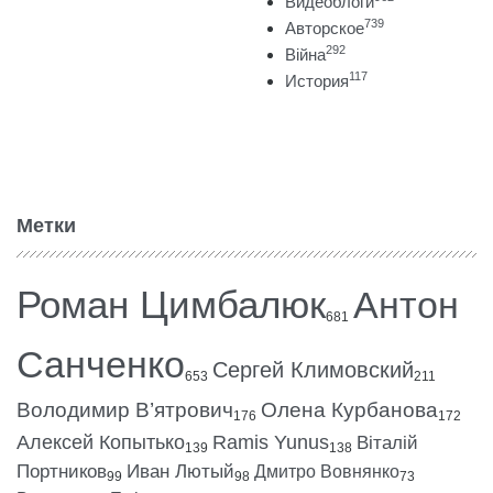
Видеоблоги
739
Авторское
292
Війна
117
История
Метки
Роман Цимбалюк
Антон
681
Санченко
Сергей Климовский
653
211
Володимир В’ятрович
Олена Курбанова
176
172
Алексей Копытько
Ramis Yunus
Віталій
139
138
Портников
Иван Лютый
Дмитро Вовнянко
99
98
73