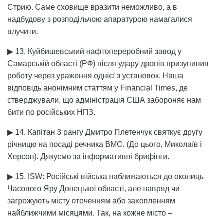
Стрию. Саме сховище вразити неможливо, а в
надбудову з розподільчою апаратурою намагалися
влучити.
▶ 13. Куйбишевський нафтопереробний завод у
Самарській області (РФ) після удару дронів призупинив
роботу через ураження однієї з установок. Наша
відповідь анонімним статтям у Financial Times, де
стверджували, що адміністрація США забороняє нам
бити по російських НПЗ.
▶ 14. Капітан 3 рангу Дмитро Плетенчук святкує другу
річницю на посаді речника ВМС. (До цього, Миколаїв і
Херсон). Дякуємо за інформативні брифінги.
▶ 15. ISW: Російські війська наближаються до околиць
Часового Яру Донецької області, але навряд чи
загрожують місту оточенням або захопленням
найближчими місяцями. Так, на кожне місто –