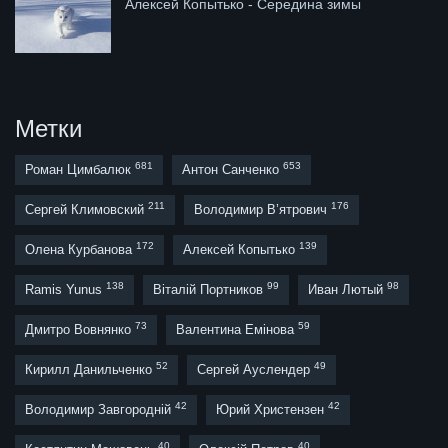
Алексей Копытько - Середина зимы
Метки
681
653
Роман Цимбалюк
Антон Санченко
211
176
Сергей Климовский
Володимир В’ятрович
172
139
Олена Курбанова
Алексей Копытько
138
99
98
Ramis Yunus
Віталій Портников
Иван Лютый
73
59
Дмитро Вовнянко
Валентина Емінова
52
49
Кирилл Данильченко
Сергей Ауслендер
42
42
Володимир Завгородній
Юрий Христензен
40
40