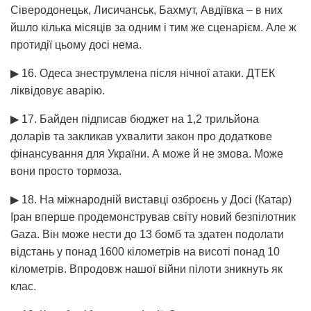
Сіверодонецьк, Лисичанськ, Бахмут, Авдіївка – в них
йшло кілька місяців за одним і тим же сценарієм. Але ж
протидії цьому досі нема.
▶ 16. Одеса знеструмлена після нічної атаки. ДТЕК
ліквідовує аварію.
▶ 17. Байден підписав бюджет на 1,2 трильйона
доларів та закликав ухвалити закон про додаткове
фінансування для України. А може й не змова. Може
вони просто тормоза.
▶ 18. На міжнародній виставці озброєнь у Досі (Катар)
Іран вперше продемонстрував світу новий безпілотник
Gaza. Він може нести до 13 бомб та здатен подолати
відстань у понад 1600 кілометрів на висоті понад 10
кілометрів. Впродовж нашої війни пілоти зникнуть як
клас.