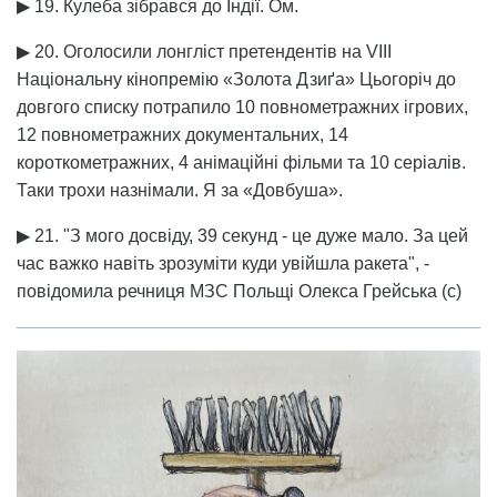
▶ 19. Кулеба зібрався до Індії. Ом.
▶ 20. Оголосили лонгліст претендентів на VIIІ
Національну кінопремію «Золота Дзиґа» Цьогоріч до
довгого списку потрапило 10 повнометражних ігрових,
12 повнометражних документальних, 14
короткометражних, 4 анімаційні фільми та 10 серіалів.
Таки трохи назнімали. Я за «Довбуша».
▶ 21. "З мого досвіду, 39 секунд - це дуже мало. За цей
час важко навіть зрозуміти куди увійшла ракета", -
повідомила речниця МЗС Польщі Олекса Грейська (с)