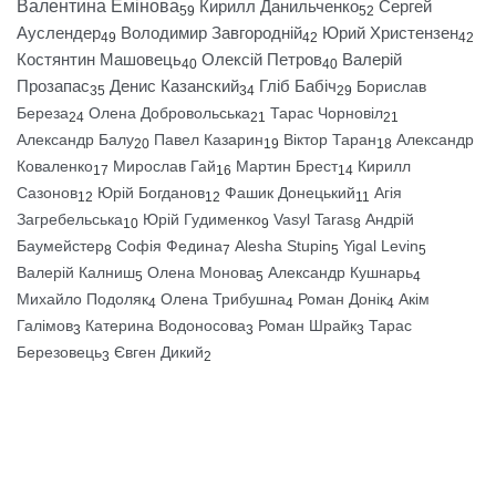
Валентина Емінова
Кирилл Данильченко
Сергей
59
52
Ауслендер
Володимир Завгородній
Юрий Христензен
49
42
42
Костянтин Машовець
Олексій Петров
Валерій
40
40
Прозапас
Денис Казанский
Гліб Бабіч
Борислав
35
34
29
Береза
Олена Добровольська
Тарас Чорновіл
24
21
21
Александр Балу
Павел Казарин
Віктор Таран
Александр
20
19
18
Коваленко
Мирослав Гай
Мартин Брест
Кирилл
17
16
14
Сазонов
Юрій Богданов
Фашик Донецький
Агія
12
12
11
Загребельська
Юрій Гудименко
Vasyl Taras
Андрій
10
9
8
Баумейстер
Софія Федина
Alesha Stupin
Yigal Levin
8
7
5
5
Валерій Калниш
Олена Монова
Александр Кушнарь
5
5
4
Михайло Подоляк
Олена Трибушна
Роман Донік
Акім
4
4
4
Галімов
Катерина Водоносова
Роман Шрайк
Тарас
3
3
3
Березовець
Євген Дикий
3
2