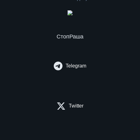
СтопРаша
Telegram
Twitter